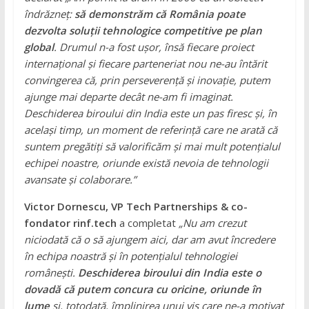
îndrăzneț:
să demonstrăm că România poate
dezvolta soluții tehnologice competitive pe plan
global
. Drumul n-a fost ușor, însă fiecare proiect
internațional și fiecare parteneriat nou ne-au întărit
convingerea că, prin perseverență și inovație, putem
ajunge mai departe decât ne-am fi imaginat.
Deschiderea biroului din India este un pas firesc și, în
același timp, un moment de referință care ne arată că
suntem pregătiți să valorificăm și mai mult potențialul
echipei noastre, oriunde există nevoia de tehnologii
avansate și colaborare.”
Victor Dornescu, VP Tech Partnerships & co-
fondator rinf.tech
a completat
„Nu am crezut
niciodată că o să ajungem aici, dar am avut încredere
în echipa noastră și în potențialul tehnologiei
românești.
Deschiderea biroului din India este o
dovadă că putem concura cu oricine, oriunde în
lume
și, totodată, împlinirea unui vis care ne-a motivat