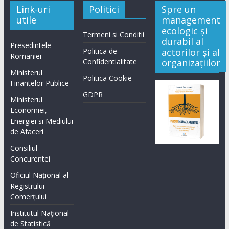
Link-uri
Politici
Spre un
utile
management
ecologic și
Termeni si Conditii
durabil al
Presedintele
Politica de
actorilor și al
Romaniei
Confidentialitate
organizațiilor
Ministerul
Politica Cookie
Finantelor Publice
GDPR
Ministerul
Economiei,
Energiei si Mediului
de Afaceri
Consiliul
Concurentei
Oficiul Național al
Registrului
Comerțului
Institutul Naţional
de Statistică