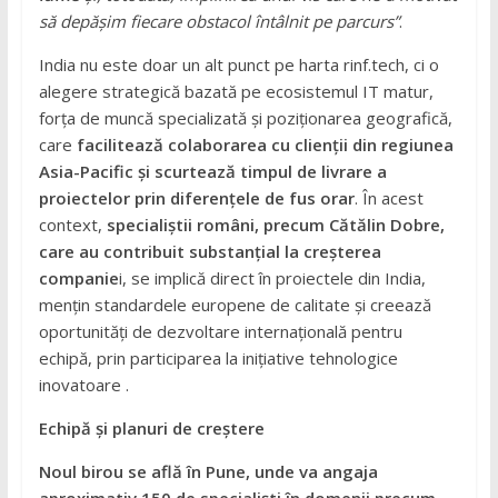
să depășim fiecare obstacol întâlnit pe parcurs”
.
India nu este doar un alt punct pe harta rinf.tech, ci o
alegere strategică bazată pe ecosistemul IT matur,
forța de muncă specializată și poziționarea geografică,
care
facilitează colaborarea cu clienții din regiunea
Asia-Pacific și scurtează timpul de livrare a
proiectelor prin diferențele de fus orar
. În acest
context,
specialiștii români, precum Cătălin Dobre,
care au contribuit substanțial la creșterea
companie
i, se implică direct în proiectele din India,
mențin standardele europene de calitate și creează
oportunități de dezvoltare internațională pentru
echipă, prin participarea la inițiative tehnologice
inovatoare .
Echipă și planuri de creștere
Noul birou se află în Pune,
unde va angaja
aproximativ 150 de specialiști în domenii precum