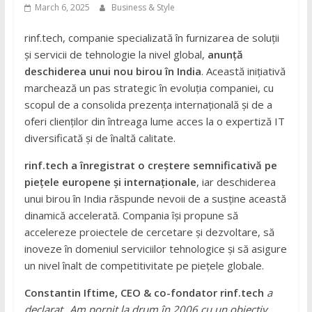
March 6, 2025
Business & Style
rinf.tech, companie specializată în furnizarea de soluții
și servicii de tehnologie la nivel global,
anunță
deschiderea unui nou birou în India
. Această inițiativă
marchează un pas strategic în evoluția companiei, cu
scopul de a consolida prezența internațională și de a
oferi clienților din întreaga lume acces la o expertiză IT
diversificată și de înaltă calitate.
rinf.tech a înregistrat o creștere semnificativă pe
piețele europene și internaționale
, iar deschiderea
unui birou în India răspunde nevoii de a susține această
dinamică accelerată. Compania își propune să
accelereze proiectele de cercetare și dezvoltare, să
inoveze în domeniul serviciilor tehnologice și să asigure
un nivel înalt de competitivitate pe piețele globale.
Constantin Iftime, CEO & co-fondator rinf.tech
a
declarat
„Am pornit la drum în 2006 cu un obiectiv