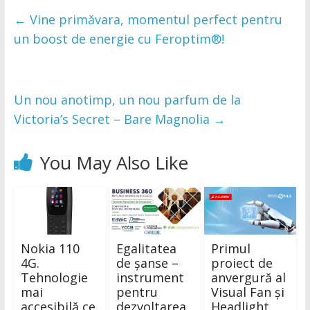
←
Vine primăvara, momentul perfect pentru
un boost de energie cu Feroptim®!
Un nou anotimp, un nou parfum de la
Victoria’s Secret – Bare Magnolia
→
You May Also Like
Nokia 110
Egalitatea
Primul
4G.
de șanse –
proiect de
Tehnologie
instrument
anvergură al
mai
pentru
Visual Fan și
accesibilă ce
dezvoltarea
Headlight