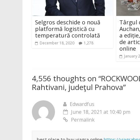
Selgros deschide o nouă
Târgul 
platformă logistică cu
Auchan,
temperatură controlată
a ediți
de arti
December 18, 2020
1,278
online
January 
4,556 thoughts on “
ROCKWOOL c
Rahtivani, judeţul Prahova
”
Edwardfus
June 18, 2021 at 10:40 pm
Permalink
best place to buy viagra online
https://viagrab