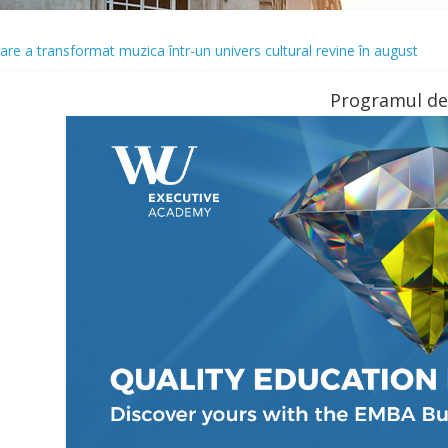
re a transformat muzica într-un univers cultural revine în august
rospețime. TRANSPIBLOCK® te ajută să o păstrezi
ne cu o premieră spectaculoasă: „Lacul Lebedelor”, cu Iana Salenko și
Programul de
trecere a timpului liber modelează preferințele românilor atunci când ie
 Up și se extinde cu o nouă locație în București. Urmează o serie de al