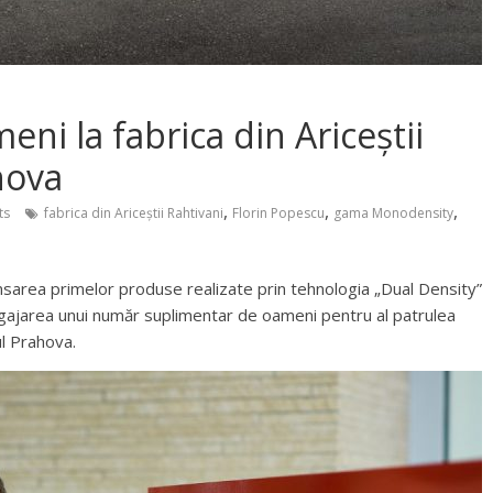
 la fabrica din Ariceștii
hova
,
,
,
ts
fabrica din Ariceștii Rahtivani
Florin Popescu
gama Monodensity
ansarea primelor produse realizate prin tehnologia „Dual Density”
gajarea unui număr suplimentar de oameni pentru al patrulea
ul Prahova.