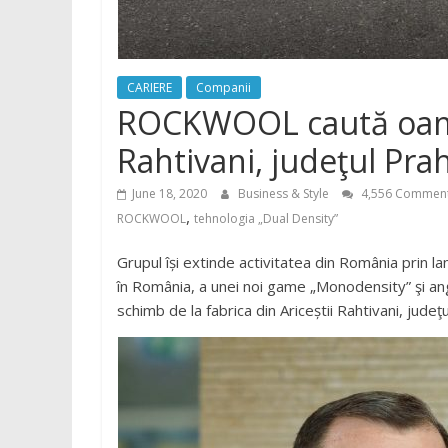
CARIERE
Companii
ROCKWOOL caută oameni
Rahtivani, judeţul Pra
June 18, 2020
Business & Style
4,556 Commen
,
ROCKWOOL
tehnologia „Dual Density”
Grupul își extinde activitatea din România prin l
în România, a unei noi game „Monodensity” şi an
schimb de la fabrica din Ariceștii Rahtivani, judeţ