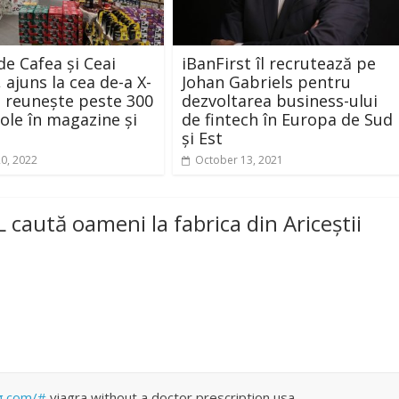
de Cafea și Ceai
iBanFirst îl recrutează pe
 ajuns la cea de-a X-
Johan Gabriels pentru
e, reunește peste 300
dezvoltarea business-ului
cole în magazine și
de fintech în Europa de Sud
și Est
20, 2022
October 13, 2021
aută oameni la fabrica din Ariceștii
ng.com/#
viagra without a doctor prescription usa