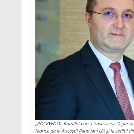
„
ROCKWOOL România nu a irosit această perioadă 
fabrica de la Ariceştii Rahtivani cât şi la sediul 