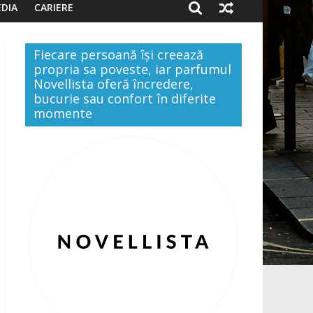
DIA
CARIERE
Fiecare persoană își creează
propria sa poveste, iar parfumul
Novellista oferă încredere,
bucurie sau confort în diferite
momente