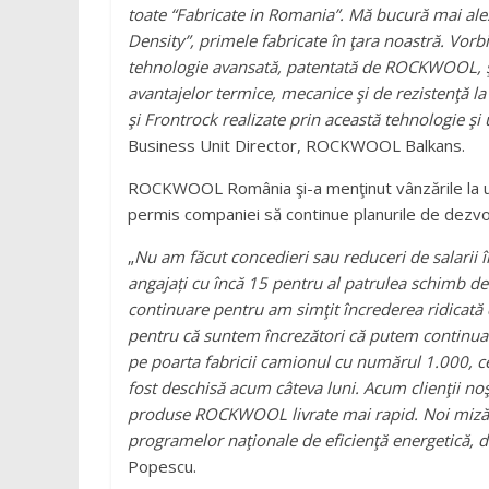
toate “Fabricate in Romania”. Mă bucură mai ales
Density”, primele fabricate în ţara noastră. Vorbi
tehnologie avansată, patentată de ROCKWOOL, şi c
avantajelor termice, mecanice şi de rezistenţă
şi Frontrock realizate prin această tehnologie şi
Business Unit Director, ROCKWOOL Balkans.
ROCKWOOL România şi-a menţinut vânzările la un n
permis companiei să continue planurile de dezvolta
„
Nu am făcut concedieri sau reduceri de salarii 
angajați cu încă 15 pentru al patrulea schimb de 
continuare pentru am simţit încrederea ridicată di
pentru că suntem încrezători că putem continua 
pe poarta fabricii camionul cu numărul 1.000, c
fost deschisă acum câteva luni. Acum clienţii noş
produse ROCKWOOL livrate mai rapid. Noi mizăm p
programelor naţionale de eficienţă energetică, d
Popescu.