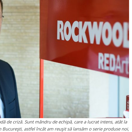
de criză. Sunt mândru de echipă, care a lucrat intens, atât la
din Bucureşti, astfel încât am reuşit să lansăm o serie produse noi,