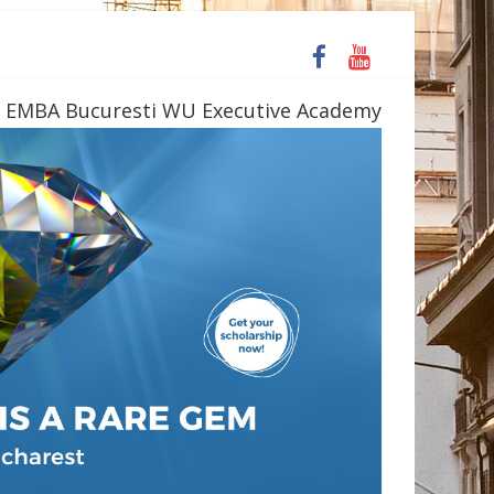
 Daniil Simkin
 EMBA Bucuresti WU Executive Academy
s la o bere
te 4 săli până la finele acestui an