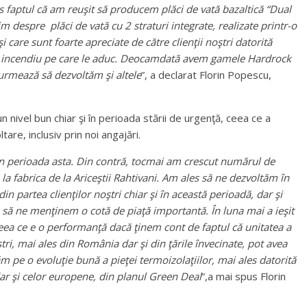
 faptul că am reuşit să producem plăci de vată bazaltică “Dual
m despre plăci de vată cu 2 straturi integrate, realizate printr-o
are sunt foarte apreciate de către clienţii noştri datorită
 la incendiu pe care le aduc. Deocamdată avem gamele Hardrock
 urmează să dezvoltăm şi altele
”, a declarat Florin Popescu,
ivel bun chiar şi în perioada stării de urgenţă, ceea ce a
re, inclusiv prin noi angajări.
în perioada asta. Din contră, tocmai am crescut numărul de
la fabrica de la Ariceştii Rahtivani. Am ales să ne dezvoltăm în
n partea clienţilor noştri chiar şi în această perioadă, dar şi
să ne menţinem o cotă de piaţă importantă. În luna mai a ieşit
eea ce e o performanţă dacă ţinem cont de faptul că unitatea a
tri, mai ales din România dar şi din ţările învecinate, pot avea
e o evoluţie bună a pieţei termoizolaţiilor, mai ales datorită
ar şi celor europene, din planul Green Deal
”,a mai spus Florin