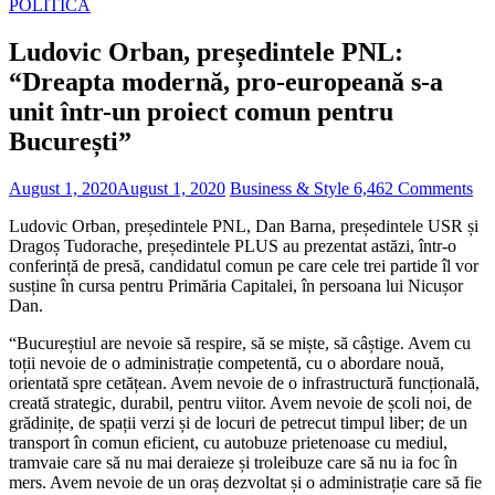
POLITICĂ
Ludovic Orban, președintele PNL:
“Dreapta modernă, pro-europeană s-a
unit într-un proiect comun pentru
București”
August 1, 2020
August 1, 2020
Business & Style
6,462 Comments
Ludovic Orban, președintele PNL, Dan Barna, președintele USR și
Dragoș Tudorache, președintele PLUS au prezentat astăzi, într-o
conferință de presă, candidatul comun pe care cele trei partide îl vor
susține în cursa pentru Primăria Capitalei, în persoana lui Nicușor
Dan.
“Bucureștiul are nevoie să respire, să se miște, să câștige. Avem cu
toții nevoie de o administrație competentă, cu o abordare nouă,
orientată spre cetățean. Avem nevoie de o infrastructură funcțională,
creată strategic, durabil, pentru viitor. Avem nevoie de școli noi, de
grădinițe, de spații verzi și de locuri de petrecut timpul liber; de un
transport în comun eficient, cu autobuze prietenoase cu mediul,
tramvaie care să nu mai deraieze și troleibuze care să nu ia foc în
mers. Avem nevoie de un oraș dezvoltat și o administrație care să fie