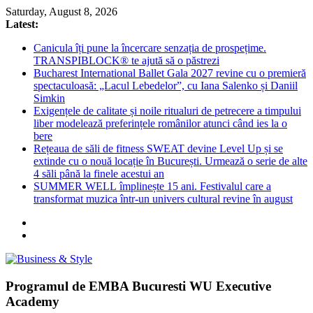
Skip
Saturday, August 8, 2026
to
Latest:
content
Canicula îți pune la încercare senzația de prospețime.
TRANSPIBLOCK® te ajută să o păstrezi
Bucharest International Ballet Gala 2027 revine cu o premieră
spectaculoasă: „Lacul Lebedelor”, cu Iana Salenko și Daniil
Simkin
Exigențele de calitate și noile ritualuri de petrecere a timpului
liber modelează preferințele românilor atunci când ies la o
bere
Rețeaua de săli de fitness SWEAT devine Level Up și se
extinde cu o nouă locație în București. Urmează o serie de alte
4 săli până la finele acestui an
SUMMER WELL împlinește 15 ani. Festivalul care a
transformat muzica într-un univers cultural revine în august
Business
Programul de EMBA Bucuresti WU Executive
&
Academy