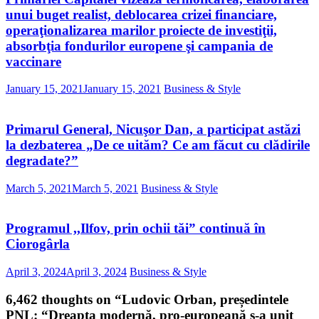
unui buget realist, deblocarea crizei financiare,
operaţionalizarea marilor proiecte de investiţii,
absorbţia fondurilor europene şi campania de
vaccinare
January 15, 2021
January 15, 2021
Business & Style
Primarul General, Nicuşor Dan, a participat astăzi
la dezbaterea „De ce uităm? Ce am făcut cu clădirile
degradate?”
March 5, 2021
March 5, 2021
Business & Style
Programul ,,Ilfov, prin ochii tăi” continuă în
Ciorogârla
April 3, 2024
April 3, 2024
Business & Style
6,462 thoughts on “
Ludovic Orban, președintele
PNL: “Dreapta modernă, pro-europeană s-a unit