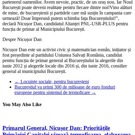
partenerul oamenilor. Avem nevoie, practic, de un oraș nou. Iar Noul
București poate deveni realitate pentru fiecare dintre noi!Vino alături
de mine, de bucureștenii și partidele care mă susțin în campania care
urmează! Doar împreună putem schimba fața Bucureștiului!”,
declară Nicușor Dan, candidatul Alianței PNL-USR-PLUS pentru
funcția de primar al Municipiului București.
Despre Nicușor Dan
Nicușor Dan este un activist civic și matematician român, inițiator și
fost președinte al partidului Uniunea Salvați România, candidat
pentru funcția de primar general al Bucureștiului la alegerile din
iunie 2012 și alegerile locale din 2016 și, din iunie 2016, consilier
general al municipiului București.
←
Locuințe sociale, pentru bucureșteni
Bucureștiul va primi 300 de milioane de euro fonduri
europene pentru sistemul de termoficare
→
You May Also Like
Primarul General, Nicuşor Dan: Priorităţile
Primăriei Capitalei vizează termoficarea, elaborarea