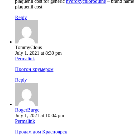
plaquenil cost for generic
hydroxychloroquine
– brand name
plaquenil cost
Reply
TommyClous
July 1, 2021 at 8:30 pm
Permalink
Прогон хрумером
Reply
RogerBurge
July 1, 2021 at 10:04 pm
Permalink
Продам дом Красноярск