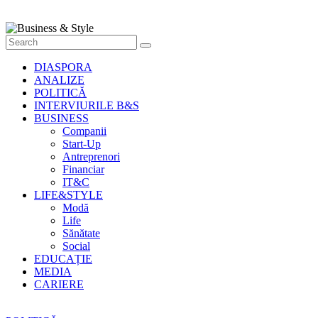
Style
Știri
cu
stil
DIASPORA
ANALIZE
POLITICĂ
INTERVIURILE B&S
BUSINESS
Companii
Start-Up
Antreprenori
Financiar
IT&C
LIFE&STYLE
Modă
Life
Sănătate
Social
EDUCAȚIE
MEDIA
CARIERE