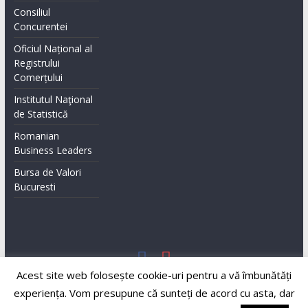
Consiliul
Concurentei
Oficiul Național al
Registrului
Comerțului
Institutul Naţional
de Statistică
Romanian
Business Leaders
Bursa de Valori
Bucuresti
Acest site web folosește cookie-uri pentru a vă îmbunătăți
Copyright © 2026
Business & Style
. All rights reserved.
Theme:
ColorMag
by ThemeGrill. Powered by
WordPress
.
experiența. Vom presupune că sunteți de acord cu asta, dar