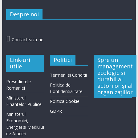
Despre noi

Contacteaza-ne
Link-uri
Politici
Spre un
utile
management
ecologic și
Termeni si Conditii
durabil al
Presedintele
Politica de
actorilor și al
Romaniei
Confidentialitate
organizațiilor
Ministerul
Politica Cookie
Finantelor Publice
GDPR
Ministerul
Economiei,
Energiei si Mediului
de Afaceri