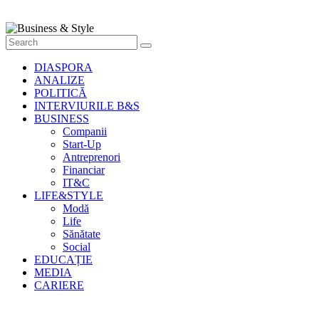
Style
Știri
cu
stil
DIASPORA
ANALIZE
POLITICĂ
INTERVIURILE B&S
BUSINESS
Companii
Start-Up
Antreprenori
Financiar
IT&C
LIFE&STYLE
Modă
Life
Sănătate
Social
EDUCAȚIE
MEDIA
CARIERE