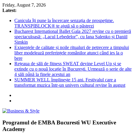
Skip
Friday, August 7, 2026
to
Latest:
content
Canicula îți pune la încercare senzația de prospețime.
TRANSPIBLOCK® te ajută să o păstrezi
Bucharest International Ballet Gala 2027 revine cu o premieră
spectaculoasă: „Lacul Lebedelor”, cu Iana Salenko și Daniil
Simkin
Exigențele de calitate și noile ritualuri de petrecere a timpului
liber modelează preferințele românilor atunci când ies la o
bere
Rețeaua de săli de fitness SWEAT devine Level Up și se
extinde cu o nouă locație în București. Urmează o serie de alte
4 săli până la finele acestui an
SUMMER WELL împlinește 15 ani. Festivalul care a
transformat muzica într-un univers cultural revine în august
Business
Programul de EMBA Bucuresti WU Executive
&
Academy