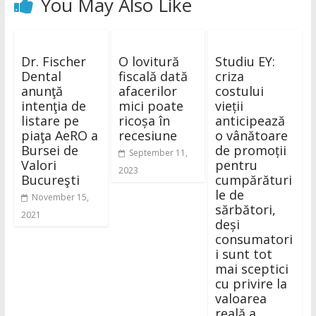
You May Also Like
Dr. Fischer
O lovitură
Studiu EY:
Dental
fiscală dată
criza
anunţă
afacerilor
costului
intenţia de
mici poate
vieții
listare pe
ricoșa în
anticipează
piaţa AeRO a
recesiune
o vânătoare
Bursei de
de promoții
September 11,
Valori
pentru
2023
Bucureşti
cumpărături
le de
November 15,
sărbători,
2021
deși
consumatori
i sunt tot
mai sceptici
cu privire la
valoarea
reală a