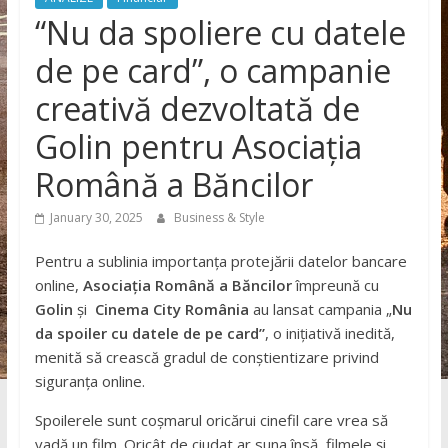
“Nu da spoliere cu datele
de pe card”, o campanie
creativă dezvoltată de
Golin pentru Asociația
Română a Băncilor
January 30, 2025
Business & Style
Pentru a sublinia importanța protejării datelor bancare
online,
Asociația Română a Băncilor
împreună cu
Golin
și
Cinema City România
au lansat campania „
Nu
da spoiler cu datele de pe card”
, o inițiativă inedită,
menită să crească gradul de conștientizare privind
siguranța online.
Spoilerele sunt coșmarul oricărui cinefil care vrea să
vadă un film. Oricât de ciudat ar suna însă, filmele și