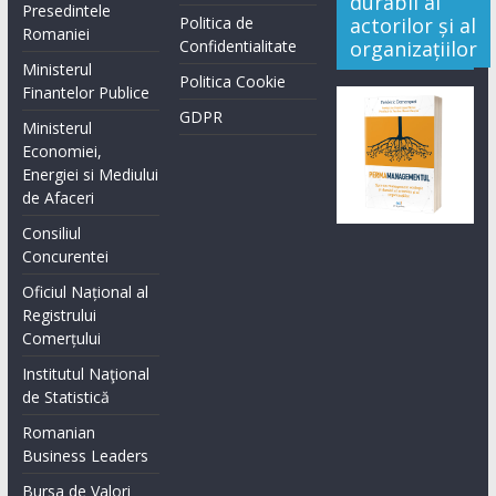
durabil al
Presedintele
Politica de
actorilor și al
Romaniei
Confidentialitate
organizațiilor
Ministerul
Politica Cookie
Finantelor Publice
GDPR
Ministerul
Economiei,
Energiei si Mediului
de Afaceri
Consiliul
Concurentei
Oficiul Național al
Registrului
Comerțului
Institutul Naţional
de Statistică
Romanian
Business Leaders
Bursa de Valori