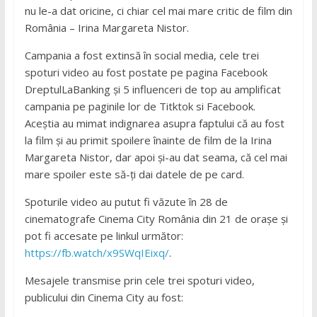
nu le-a dat oricine, ci chiar cel mai mare critic de film din
România – Irina Margareta Nistor.
Campania a fost extinsă în social media, cele trei
spoturi video au fost postate pe pagina Facebook
DreptulLaBanking și 5 influenceri de top au amplificat
campania pe paginile lor de Titktok si Facebook.
Aceștia au mimat indignarea asupra faptului că au fost
la film și au primit spoilere înainte de film de la Irina
Margareta Nistor, dar apoi și-au dat seama, că cel mai
mare spoiler este să-ți dai datele de pe card.
Spoturile video au putut fi văzute în 28 de
cinematografe Cinema City România din 21 de orașe și
pot fi accesate pe linkul următor:
https://fb.watch/x9SWqIEixq/
.
Mesajele transmise prin cele trei spoturi video,
publicului din Cinema City au fost: