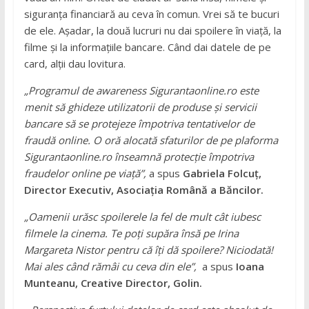
siguranța financiară au ceva în comun. Vrei să te bucuri
de ele. Așadar, la două lucruri nu dai spoilere în viață, la
filme și la informațiile bancare. Când dai datele de pe
card, alții dau lovitura.
„Programul de awareness Sigurantaonline.ro este
menit să ghideze utilizatorii de produse și servicii
bancare să se protejeze împotriva tentativelor de
fraudă online. O oră alocată sfaturilor de pe plaforma
Sigurantaonline.ro înseamnă protecție împotriva
fraudelor online pe viață”,
a spus
Gabriela Folcuț,
Director Executiv, Asociația Română a Băncilor.
„
Oamenii urăsc spoilerele la fel de mult cât iubesc
filmele la cinema. Te poți supăra însă pe Irina
Margareta Nistor pentru că îți dă spoilere? Niciodată!
Mai ales când rămâi cu ceva din ele
”,
a spus
Ioana
Munteanu, Creative Director, Golin.