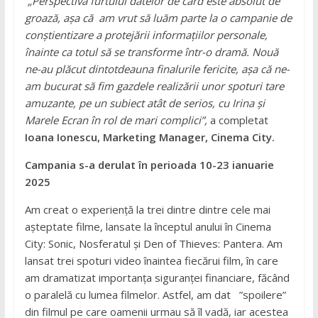
„
Perspectiva furtului datelor de card este absolut de
groază, așa că am vrut să luăm parte la o campanie de
conștientizare a protejării informațiilor personale,
înainte ca totul să se transforme într-o dramă. Nouă
ne-au plăcut dintotdeauna finalurile fericite, așa că ne-
am bucurat să fim gazdele realizării unor spoturi tare
amuzante, pe un subiect atât de serios, cu Irina și
Marele Ecran în rol de mari complici”,
a completat
Ioana Ionescu, Marketing Manager, Cinema City.
Campania s-a derulat în perioada 10-23 ianuarie
2025
Am creat o experiență la trei dintre dintre cele mai
așteptate filme, lansate la începtul anului în Cinema
City: Sonic, Nosferatul și Den of Thieves: Pantera. Am
lansat trei spoturi video înaintea fiecărui film, în care
am dramatizat importanța siguranței financiare, făcând
o paralelă cu lumea filmelor. Astfel, am dat ”spoilere”
din filmul pe care oamenii urmau să îl vadă, iar acestea