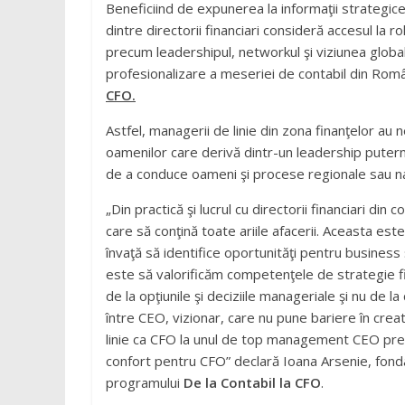
Beneficiind de expunerea la informaţii strategice
dintre directorii financiari consideră accesul la
precum leadershipul, networkul şi viziunea global
profesionalizare a meseriei de contabil din Româ
CFO.
Astfel, managerii de linie din zona finanţelor a
oamenilor care derivă dintr-un leadership puternic
de a conduce oameni şi procese regionale sau naţ
„Din practică şi lucrul cu directorii financiari d
care să conţină toate ariile afacerii. Aceasta es
învaţă să identifice oportunităţi pentru busines
este să valorificăm competenţele de strategie f
de la opţiunile şi deciziile manageriale şi nu de
între CEO, vizionar, care nu pune bariere în crea
linie ca CFO la unul de top management CEO presu
confort pentru CFO” declară Ioana Arsenie, fon
programului
De la Contabil la CFO
.