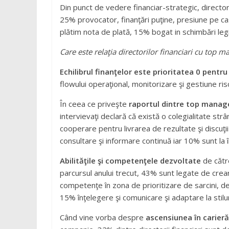
Din punct de vedere financiar-strategic, directori
25% provocator, finanţări puţine, presiune pe 
plătim nota de plată, 15% bogat in schimbări legi
Care este relaţia directorilor financiari cu top
Echilibrul finanţelor este prioritatea 0 pentru
flowului operaţional, monitorizare şi gestiune risc
În ceea ce priveşte
raportul dintre top mana
intervievaţi declară că există o colegialitate st
cooperare pentru livrarea de rezultate şi discuţi
consultare şi informare continuă iar 10% sunt la 
Abilităţile şi competenţele dezvoltate
de către
parcursul anului trecut, 43% sunt legate de cre
competenţe în zona de prioritizare de sarcini, 
15% înţelegere şi comunicare şi adaptare la stilu
Când vine vorba despre
ascensiunea în carieră