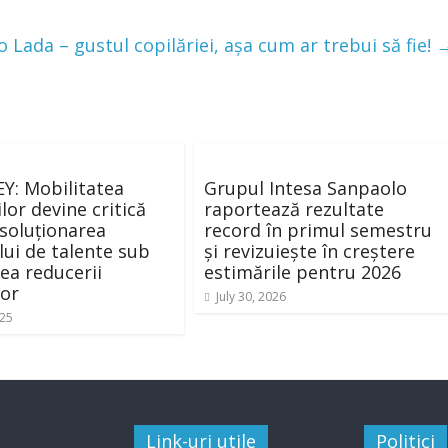
o Lada – gustul copilăriei, așa cum ar trebui să fie!
EY: Mobilitatea
Grupul Intesa Sanpaolo
lor devine critică
raportează rezultate
soluționarea
record în primul semestru
ului de talente sub
și revizuiește în creștere
ea reducerii
estimările pentru 2026
lor
July 30, 2026
025
Link-uri utile
Politici