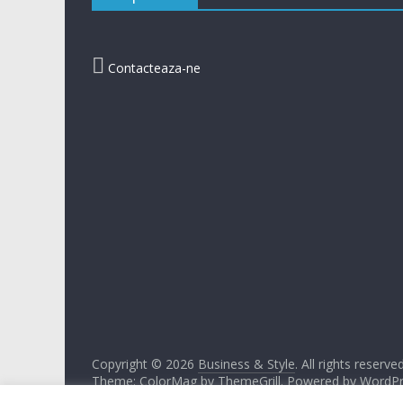

Contacteaza-ne
Copyright © 2026
Business & Style
. All rights reserved
Theme:
ColorMag
by ThemeGrill. Powered by
WordPr