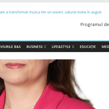
re a transformat muzica într-un univers cultural revine în august
rospețime. TRANSPIBLOCK® te ajută să o păstrezi
ne cu o premieră spectaculoasă: „Lacul Lebedelor”, cu Iana Salenko și
Programul de
trecere a timpului liber modelează preferințele românilor atunci când ie
 Up și se extinde cu o nouă locație în București. Urmează o serie de al
VIURILE B&S
BUSINESS
LIFE&STYLE
EDUCAȚIE
MED