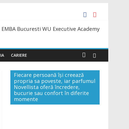
 Daniil Simkin
 EMBA Bucuresti WU Executive Academy
s la o bere
te 4 săli până la finele acestui an
IA
CARIERE
Fiecare persoană își creează
propria sa poveste, iar parfumul
Novellista oferă încredere,
bucurie sau confort în diferite
momente