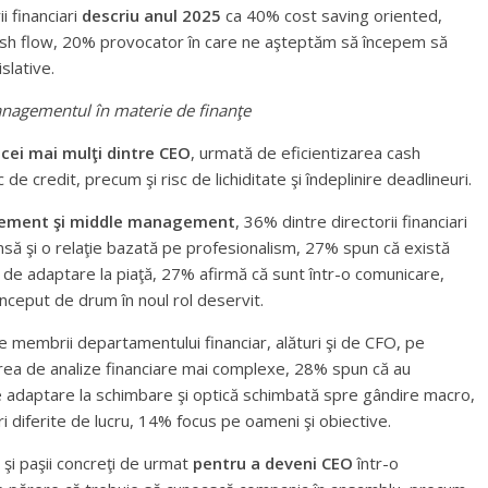
i financiari
descriu anul 2025
ca 40% cost saving oriented,
cash flow, 20% provocator în care ne aşteptăm să începem să
slative.
 managementul în materie de finanţe
 cei mai mulţi dintre CEO
, urmată de eficientizarea cash
 de credit, precum şi risc de lichiditate şi îndeplinire deadlineuri.
gement şi middle management
, 36% dintre directorii financiari
rânsă şi o relaţie bazată pe profesionalism, 27% spun că există
i de adaptare la piaţă, 27% afirmă că sunt într-o comunicare,
început de drum în noul rol deservit.
 membrii departamentului financiar, alături şi de CFO, pe
area de analize financiare mai complexe, 28% spun că au
de adaptare la schimbare şi optică schimbată spre gândire macro,
ri diferite de lucru, 14% focus pe oameni şi obiective.
şi paşii concreţi de urmat
pentru a deveni CEO
într-o