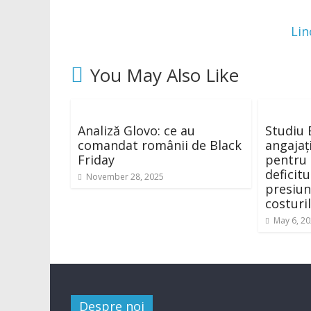
Lin
You May Also Like
Analiză Glovo: ce au
Studiu 
comandat românii de Black
angajați
Friday
pentru 
deficit
November 28, 2025
presiun
costuri
May 6, 2
Despre noi