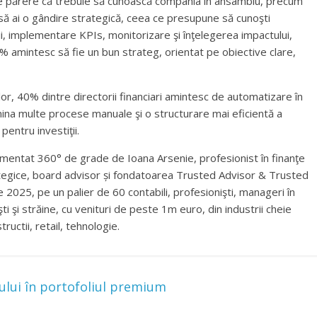
 de părere că trebuie să cunoască compania în ansamblu, precum
 să ai o gândire strategică, ceea ce presupune să cunoşti
iţii, implementare KPIs, monitorizare şi înţelegerea impactului,
2% amintesc să fie un bun strateg, orientat pe obiective clare,
or, 40% dintre directorii financiari amintesc de automatizare în
imina multe procese manuale şi o structurare mai eficientă a
pentru investiţii.
ementat 360° de grade de Ioana Arsenie, profesionist în finanţe
rategice, board advisor și fondatoarea Trusted Advisor & Trusted
 2025, pe un palier de 60 contabili, profesionişti, manageri în
i şi străine, cu venituri de peste 1m euro, din industrii cheie
uctii, retail, tehnologie.
ului în portofoliul premium