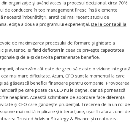
 din organizaţie şi având acces la procesul decizional, circa 70%
 rolul de conducere în top management firesc, însă elemente
ă necesită îmbunătăţiri, arată cel mai recent studiu de
nia, ediţia a doua a programului experienţial,
De la Contabil la
u nevoie de maximizarea procesului de formare şi ghidare a
 şi autentic, ei fiind deficitari în ceea ce priveşte capacitatea
ionale şi de a-şi dezvolta parteneriate benefice.
in companii, observăm cât este de greu să existe o viziune integrată
te cea mai mare dificultate. Acum, CFO sunt la momentul la care
s şi să găsească beneficii financiare pentru companie. Provocarea
inanciară pe care poate ca CEO nu le deţine, dar să pornească
 la cifre neapărat. Această schimbare de abordare face diferenţa
tivitate şi CFO care gândeşte prudenţial. Trecerea de la un rol de
pune mai multă implicare şi interacţiune, uşor în afara zonei de
datoarea Trusted Advisor Strategy & Finance şi creatoarea