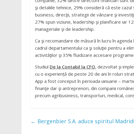
companie, 32% dintre directorii financiari sunt
şi detaliile tehnice, 29% consideră că este cazul
business, direcţii, strategii de vânzare şi invest
27% spun viziune, leadership şi planificare iar 1
manageriale şi de leadership.
Ca şi recomandare de măsură în lucru în agenda l
cadrul departamentului ca şi soluţie pentru a el
activităţilor şi 35% fluidizare accesare programe 
Studiul
De la Contabil la CFO
, dezvoltat şi impl
cu o experiență de peste 20 de ani în roluri st
App a fost conceput în perioada ianuarie – martie
finanţe dar şi antreprenori, din companii româneşt
precum agribusiness, transporturi, medical, constr
←
Bergenbier S.A. aduce spiritul Madrid