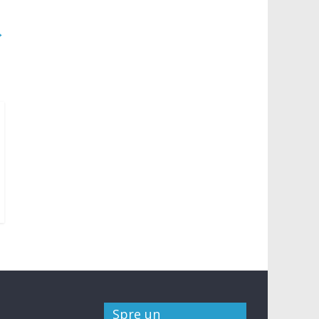
→
Spre un