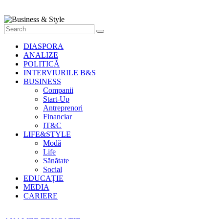
Style
Știri
cu
stil
DIASPORA
ANALIZE
POLITICĂ
INTERVIURILE B&S
BUSINESS
Companii
Start-Up
Antreprenori
Financiar
IT&C
LIFE&STYLE
Modă
Life
Sănătate
Social
EDUCAȚIE
MEDIA
CARIERE