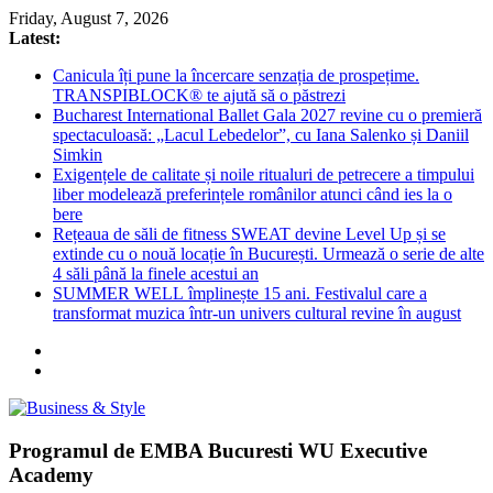
Skip
Friday, August 7, 2026
to
Latest:
content
Canicula îți pune la încercare senzația de prospețime.
TRANSPIBLOCK® te ajută să o păstrezi
Bucharest International Ballet Gala 2027 revine cu o premieră
spectaculoasă: „Lacul Lebedelor”, cu Iana Salenko și Daniil
Simkin
Exigențele de calitate și noile ritualuri de petrecere a timpului
liber modelează preferințele românilor atunci când ies la o
bere
Rețeaua de săli de fitness SWEAT devine Level Up și se
extinde cu o nouă locație în București. Urmează o serie de alte
4 săli până la finele acestui an
SUMMER WELL împlinește 15 ani. Festivalul care a
transformat muzica într-un univers cultural revine în august
Business
Programul de EMBA Bucuresti WU Executive
&
Academy