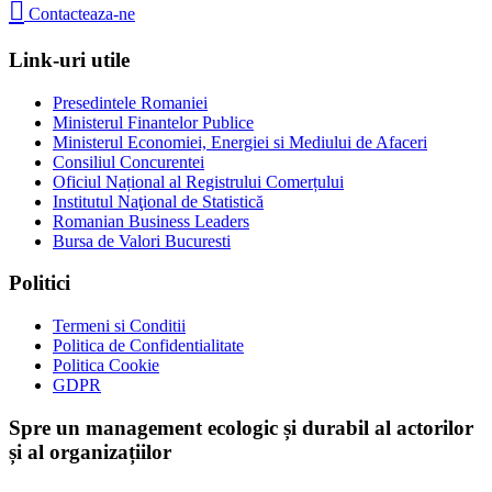

Contacteaza-ne
Link-uri utile
Presedintele Romaniei
Ministerul Finantelor Publice
Ministerul Economiei, Energiei si Mediului de Afaceri
Consiliul Concurentei
Oficiul Național al Registrului Comerțului
Institutul Naţional de Statistică
Romanian Business Leaders
Bursa de Valori Bucuresti
Politici
Termeni si Conditii
Politica de Confidentialitate
Politica Cookie
GDPR
Spre un management ecologic și durabil al actorilor
și al organizațiilor