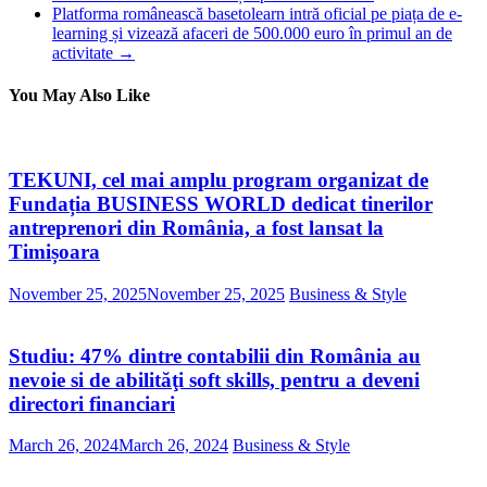
Platforma românească basetolearn intră oficial pe piața de e-
learning și vizează afaceri de 500.000 euro în primul an de
activitate
→
You May Also Like
TEKUNI, cel mai amplu program organizat de
Fundația BUSINESS WORLD dedicat tinerilor
antreprenori din România, a fost lansat la
Timișoara
November 25, 2025
November 25, 2025
Business & Style
Studiu: 47% dintre contabilii din România au
nevoie si de abilităţi soft skills, pentru a deveni
directori financiari
March 26, 2024
March 26, 2024
Business & Style