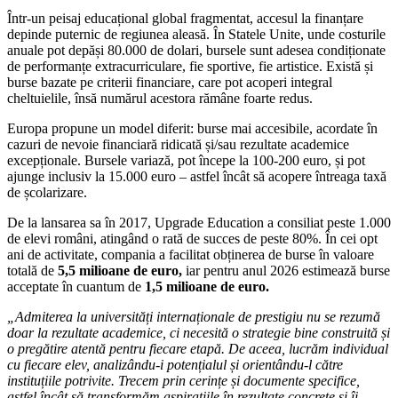
Într-un peisaj educațional global fragmentat, accesul la finanțare
depinde puternic de regiunea aleasă. În Statele Unite, unde costurile
anuale pot depăși 80.000 de dolari, bursele sunt adesea condiționate
de performanțe extracurriculare, fie sportive, fie artistice. Există și
burse bazate pe criterii financiare, care pot acoperi integral
cheltuielile, însă numărul acestora rămâne foarte redus.
Europa propune un model diferit: burse mai accesibile, acordate în
cazuri de nevoie financiară ridicată și/sau rezultate academice
excepționale. Bursele variază, pot începe la 100-200 euro, și pot
ajunge inclusiv la 15.000 euro – astfel încât să acopere întreaga taxă
de școlarizare.
De la lansarea sa în 2017, Upgrade Education a consiliat peste 1.000
de elevi români, atingând o rată de succes de peste 80%. În cei opt
ani de activitate, compania a facilitat obținerea de burse în valoare
totală de
5,5 milioane de euro,
iar pentru anul 2026 estimează burse
acceptate în cuantum de
1,5 milioane de euro.
„Admiterea la universități internaționale de prestigiu nu se rezumă
doar la rezultate academice, ci necesită o strategie bine construită și
o pregătire atentă pentru fiecare etapă. De aceea, lucrăm individual
cu fiecare elev, analizându-i potențialul și orientându-l către
instituțiile potrivite. Trecem prin cerințe și documente specifice,
astfel încât să transformăm aspirațiile în rezultate concrete și îi