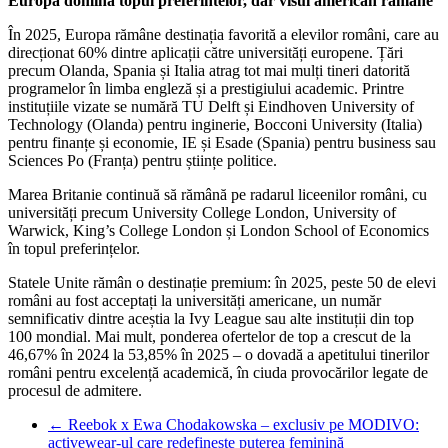
Europa domină topul preferintelor, dar visul american rămâne
În 2025, Europa rămâne destinația favorită a elevilor români, care au
direcționat 60% dintre aplicații către universități europene. Țări
precum Olanda, Spania și Italia atrag tot mai mulți tineri datorită
programelor în limba engleză și a prestigiului academic. Printre
instituțiile vizate se numără TU Delft și Eindhoven University of
Technology (Olanda) pentru inginerie, Bocconi University (Italia)
pentru finanțe și economie, IE și Esade (Spania) pentru business sau
Sciences Po (Franța) pentru științe politice.
Marea Britanie continuă să rămână pe radarul liceenilor români, cu
universități precum University College London, University of
Warwick, King’s College London și London School of Economics
în topul preferințelor.
Statele Unite rămân o destinație premium: în 2025, peste 50 de elevi
români au fost acceptați la universități americane, un număr
semnificativ dintre aceștia la Ivy League sau alte instituții din top
100 mondial. Mai mult, ponderea ofertelor de top a crescut de la
46,67% în 2024 la 53,85% în 2025 – o dovadă a apetitului tinerilor
români pentru excelență academică, în ciuda provocărilor legate de
procesul de admitere.
←
Reebok x Ewa Chodakowska – exclusiv pe MODIVO:
activewear-ul care redefinește puterea feminină