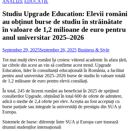
ANALIZE
EDUCAȚIE
Studiu Upgrade Education: Elevii români
au obținut burse de studiu în străinătate
în valoare de 1,2 milioane de euro pentru
anul universitar 2025–2026
September 29, 2025
September 26, 2025
Business & Style
Tot mai mulți elevi români își croiesc viitorul academic în afara țării,
iar cifrele din acest an vin să confirme acest trend. Upgrade
Education, lider în consultanță educațională în România, a facilitat
pentru anul universitar 2025–2026 burse de studiu în valoare totală
de 1,2 milioane de euro pentru elevii consiliați.
În total, 245 de liceeni români au beneficiat în 2025 de sprijinul
consilierilor Upgrade, obținând în total 600 de oferte de admitere,
adică o medie de 2,4 oferte per elev. Aceștia au fost acceptați cu
burse parțiale sau integrale la universități de prestigiu din SUA și
Europa.
Sistemele de burse: diferențe între SUA și Europa care trasează
drumul studenților internaționali