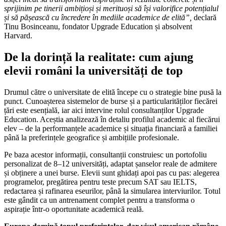
sprijinim pe tinerii ambițioși și merituoși să își valorifice potențialul
și să pășească cu încredere în mediile academice de elită”,
declară
Tinu Bosinceanu, fondator Upgrade Education și absolvent
Harvard.
De la dorință la realitate: cum ajung
elevii români la universități de top
Drumul către o universitate de elită începe cu o strategie bine pusă la
punct. Cunoașterea sistemelor de burse și a particularităților fiecărei
țări este esențială, iar aici intervine rolul consultanților Upgrade
Education. Aceștia analizează în detaliu profilul academic al fiecărui
elev – de la performanțele academice și situația financiară a familiei
până la preferințele geografice și ambițiile profesionale.
Pe baza acestor informații, consultanții construiesc un portofoliu
personalizat de 8–12 universități, adaptat șanselor reale de admitere
și obținere a unei burse. Elevii sunt ghidați apoi pas cu pas: alegerea
programelor, pregătirea pentru teste precum SAT sau IELTS,
redactarea și rafinarea eseurilor, până la simularea interviurilor. Totul
este gândit ca un antrenament complet pentru a transforma o
aspirație într-o oportunitate academică reală.