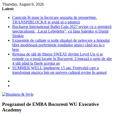
Skip
Thursday, August 6, 2026
to
Latest:
content
Canicula îți pune la încercare senzația de prospețime.
TRANSPIBLOCK® te ajută să o păstrezi
Bucharest International Ballet Gala 2027 revine cu o premieră
spectaculoasă: „Lacul Lebedelor”, cu Iana Salenko și Daniil
Simkin
Exigențele de calitate și noile ritualuri de petrecere a timpului
liber modelează preferințele românilor atunci când ies la o
bere
Rețeaua de săli de fitness SWEAT devine Level Up și se
extinde cu o nouă locație în București. Urmează o serie de alte
4 săli până la finele acestui an
SUMMER WELL împlinește 15 ani. Festivalul care a
transformat muzica într-un univers cultural revine în august
Business
Programul de EMBA Bucuresti WU Executive
&
Academy