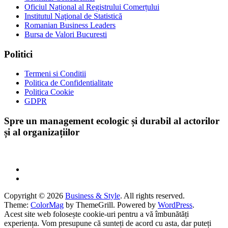
Oficiul Național al Registrului Comerțului
Institutul Naţional de Statistică
Romanian Business Leaders
Bursa de Valori Bucuresti
Politici
Termeni si Conditii
Politica de Confidentialitate
Politica Cookie
GDPR
Spre un management ecologic și durabil al actorilor
și al organizațiilor
Copyright © 2026
Business & Style
. All rights reserved.
Theme:
ColorMag
by ThemeGrill. Powered by
WordPress
.
Acest site web folosește cookie-uri pentru a vă îmbunătăți
experiența. Vom presupune că sunteți de acord cu asta, dar puteți