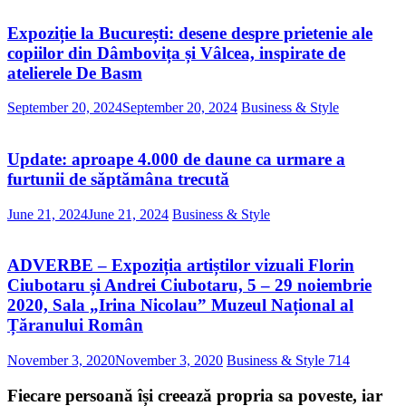
Expoziție la București: desene despre prietenie ale
copiilor din Dâmbovița și Vâlcea, inspirate de
atelierele De Basm
September 20, 2024
September 20, 2024
Business & Style
Update: aproape 4.000 de daune ca urmare a
furtunii de săptămâna trecută
June 21, 2024
June 21, 2024
Business & Style
ADVERBE – Expoziția artiștilor vizuali Florin
Ciubotaru și Andrei Ciubotaru, 5 – 29 noiembrie
2020, Sala „Irina Nicolau” Muzeul Național al
Țăranului Român
November 3, 2020
November 3, 2020
Business & Style
714
Fiecare persoană își creează propria sa poveste, iar