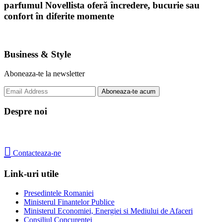
parfumul Novellista oferă încredere, bucurie sau
confort în diferite momente
Business & Style
Aboneaza-te la newsletter
Despre noi

Contacteaza-ne
Link-uri utile
Presedintele Romaniei
Ministerul Finantelor Publice
Ministerul Economiei, Energiei si Mediului de Afaceri
Consiliul Concurentei