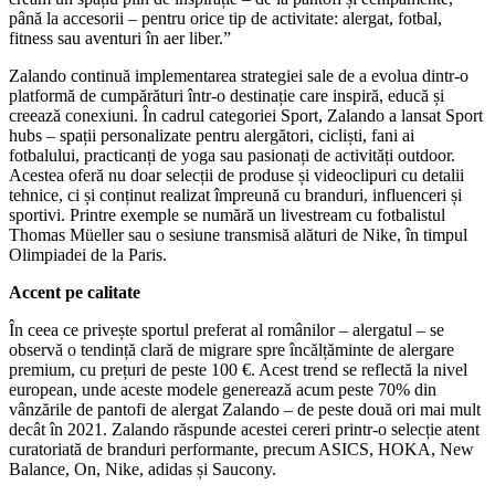
până la accesorii – pentru orice tip de activitate: alergat, fotbal,
fitness sau aventuri în aer liber.”
Zalando continuă implementarea strategiei sale de a evolua dintr-o
platformă de cumpărături într-o destinație care inspiră, educă și
creează conexiuni. În cadrul categoriei Sport, Zalando a lansat Sport
hubs – spații personalizate pentru alergători, cicliști, fani ai
fotbalului, practicanți de yoga sau pasionați de activități outdoor.
Acestea oferă nu doar selecții de produse și videoclipuri cu detalii
tehnice, ci și conținut realizat împreună cu branduri, influenceri și
sportivi. Printre exemple se numără un livestream cu fotbalistul
Thomas Müeller sau o sesiune transmisă alături de Nike, în timpul
Olimpiadei de la Paris.
Accent pe calitate
În ceea ce privește sportul preferat al românilor – alergatul – se
observă o tendință clară de migrare spre încălțăminte de alergare
premium, cu prețuri de peste 100 €. Acest trend se reflectă la nivel
european, unde aceste modele generează acum peste 70% din
vânzările de pantofi de alergat Zalando – de peste două ori mai mult
decât în 2021. Zalando răspunde acestei cereri printr-o selecție atent
curatoriată de branduri performante, precum ASICS, HOKA, New
Balance, On, Nike, adidas și Saucony.