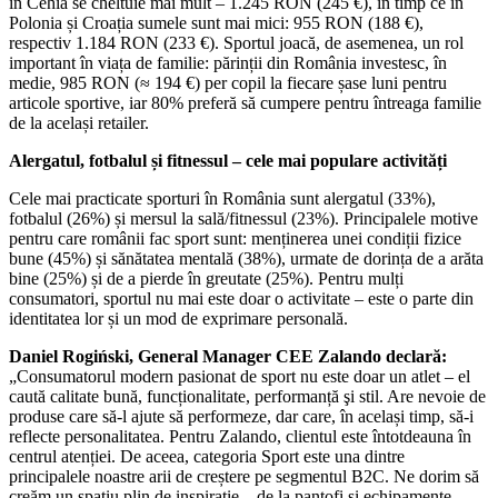
în Cehia se cheltuie mai mult – 1.245 RON (245 €), în timp ce în
Polonia și Croația sumele sunt mai mici: 955 RON (188 €),
respectiv 1.184 RON (233 €). Sportul joacă, de asemenea, un rol
important în viața de familie: părinții din România investesc, în
medie, 985 RON (≈ 194 €) per copil la fiecare șase luni pentru
articole sportive, iar 80% preferă să cumpere pentru întreaga familie
de la același retailer.
Alergatul, fotbalul și fitnessul – cele mai populare activități
Cele mai practicate sporturi în România sunt alergatul (33%),
fotbalul (26%) și mersul la sală/fitnessul (23%). Principalele motive
pentru care românii fac sport sunt: menținerea unei condiții fizice
bune (45%) și sănătatea mentală (38%), urmate de dorința de a arăta
bine (25%) și de a pierde în greutate (25%). Pentru mulți
consumatori, sportul nu mai este doar o activitate – este o parte din
identitatea lor și un mod de exprimare personală.
Daniel Rogiński, General Manager CEE Zalando declară:
„Consumatorul modern pasionat de sport nu este doar un atlet – el
caută calitate bună, funcționalitate, performanță şi stil. Are nevoie de
produse care să-l ajute să performeze, dar care, în același timp, să-i
reflecte personalitatea. Pentru Zalando, clientul este întotdeauna în
centrul atenției. De aceea, categoria Sport este una dintre
principalele noastre arii de creștere pe segmentul B2C. Ne dorim să
creăm un spațiu plin de inspirație – de la pantofi și echipamente,