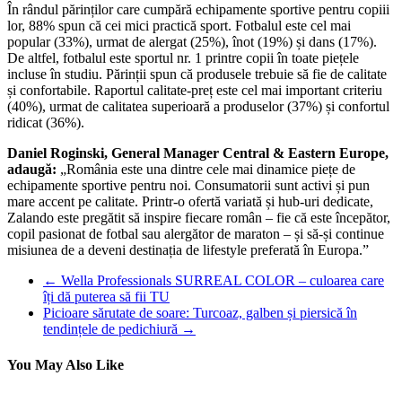
În rândul părinților care cumpără echipamente sportive pentru copiii
lor, 88% spun că cei mici practică sport. Fotbalul este cel mai
popular (33%), urmat de alergat (25%), înot (19%) și dans (17%).
De altfel, fotbalul este sportul nr. 1 printre copii în toate piețele
incluse în studiu. Părinții spun că produsele trebuie să fie de calitate
și confortabile. Raportul calitate-preț este cel mai important criteriu
(40%), urmat de calitatea superioară a produselor (37%) și confortul
ridicat (36%).
Daniel Roginski, General Manager Central & Eastern Europe,
adaugă:
„România este una dintre cele mai dinamice piețe de
echipamente sportive pentru noi. Consumatorii sunt activi și pun
mare accent pe calitate. Printr-o ofertă variată și hub-uri dedicate,
Zalando este pregătit să inspire fiecare român – fie că este începător,
copil pasionat de fotbal sau alergător de maraton – și să-și continue
misiunea de a deveni destinația de lifestyle preferată în Europa.”
←
Wella Professionals SURREAL COLOR – culoarea care
îți dă puterea să fii TU
Picioare sărutate de soare: Turcoaz, galben și piersică în
tendințele de pedichiură
→
You May Also Like