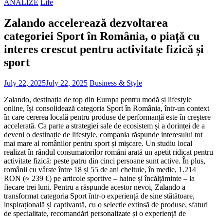
ANALIZE
Life
Zalando accelerează dezvoltarea
categoriei Sport în România, o piață cu
interes crescut pentru activitate fizică și
sport
July 22, 2025
July 22, 2025
Business & Style
Zalando, destinația de top din Europa pentru modă și lifestyle
online, își consolidează categoria Sport în România, într-un context
în care cererea locală pentru produse de performanță este în creștere
accelerată. Ca parte a strategiei sale de ecosistem și a dorinței de a
deveni o destinație de lifestyle, compania răspunde interesului tot
mai mare al românilor pentru sport și mișcare. Un studiu local
realizat în rândul consumatorilor români arată un apetit ridicat pentru
activitate fizică: peste patru din cinci persoane sunt active. În plus,
românii cu vârste între 18 și 55 de ani cheltuie, în medie, 1.214
RON (≈ 239 €) pe articole sportive – haine și încălțăminte – la
fiecare trei luni. Pentru a răspunde acestor nevoi, Zalando a
transformat categoria Sport într-o experiență de sine stătătoare,
inspirațională și captivantă, cu o selecție extinsă de produse, sfaturi
de specialitate, recomandări personalizate și o experiență de