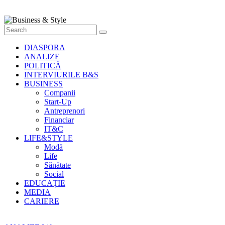
Style
Știri
cu
stil
DIASPORA
ANALIZE
POLITICĂ
INTERVIURILE B&S
BUSINESS
Companii
Start-Up
Antreprenori
Financiar
IT&C
LIFE&STYLE
Modă
Life
Sănătate
Social
EDUCAȚIE
MEDIA
CARIERE