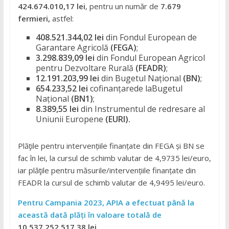
424.674.010,17 lei
, pentru un număr de
7.679
fermieri,
astfel:
408.521.344,02 lei
din Fondul European de
Garantare Agricolă
(FEGA)
;
3.298.839,09 lei
din Fondul European Agricol
pentru Dezvoltare Rurală
(FEADR)
;
12.191.203,99 lei
din Bugetul Național
(BN)
;
654.233,52 lei
cofinanțarede laBugetul
Național
(BN1)
;
8.389,55 lei
din Instrumentul de redresare al
Uniunii Europene
(EURI).
Plăţile pentru intervențiile finanțate din FEGA și BN se
fac în lei, la cursul de schimb valutar de 4,9735 lei/euro,
iar plăţile pentru măsurile/intervențiile finanțate din
FEADR la cursul de schimb valutar de 4,9495 lei/euro.
Pentru Campania 2023, APIA a efectuat până la
această dată plăți în valoare totală de
10.537.252.517,38 lei.