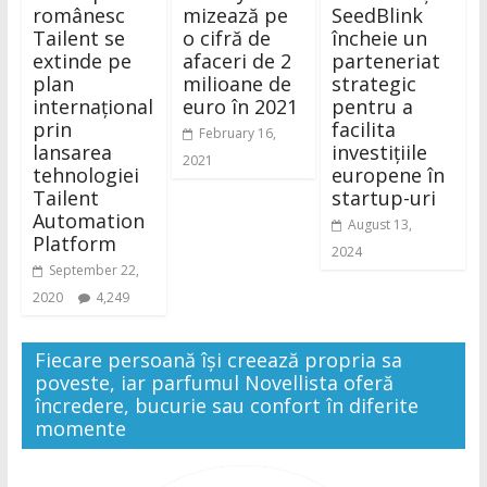
românesc
mizează pe
SeedBlink
Tailent se
o cifră de
încheie un
extinde pe
afaceri de 2
parteneriat
plan
milioane de
strategic
internațional
euro în 2021
pentru a
prin
facilita
February 16,
lansarea
investițiile
2021
tehnologiei
europene în
Tailent
startup-uri
Automation
August 13,
Platform
2024
September 22,
2020
4,249
Fiecare persoană își creează propria sa
poveste, iar parfumul Novellista oferă
încredere, bucurie sau confort în diferite
momente