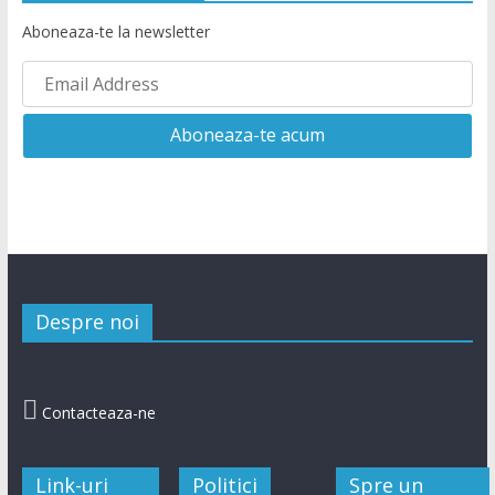
Aboneaza-te la newsletter
Despre noi

Contacteaza-ne
Link-uri
Politici
Spre un