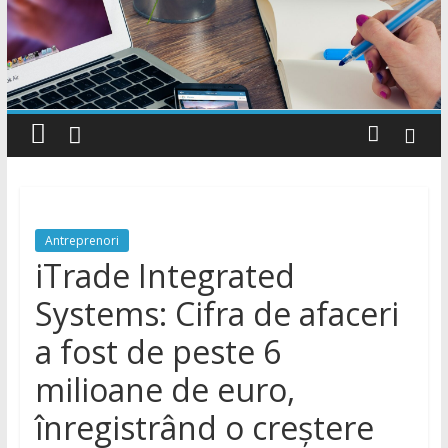
Style
Știri
cu
stil
Antreprenori
iTrade Integrated
Systems: Cifra de afaceri
a fost de peste 6
milioane de euro,
înregistrând o creștere