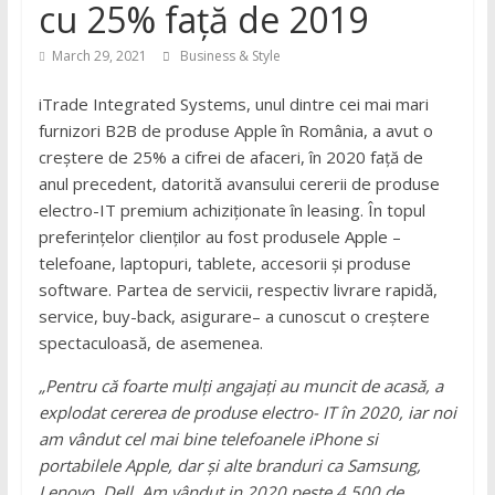
cu 25% față de 2019
March 29, 2021
Business & Style
iTrade Integrated Systems, unul dintre cei mai mari
furnizori B2B de produse Apple în România, a avut o
creștere de 25% a cifrei de afaceri, în 2020 față de
anul precedent, datorită avansului cererii de produse
electro-IT premium achiziționate în leasing. În topul
preferințelor clienților au fost produsele Apple –
telefoane, laptopuri, tablete, accesorii și produse
software. Partea de servicii, respectiv livrare rapidă,
service, buy-back, asigurare– a cunoscut o creștere
spectaculoasă, de asemenea.
„Pentru că foarte mulți angajați au muncit de acasă,
a
explodat cererea de
produse electro-
IT în 2020, iar noi
am vândut cel mai bine
telefoanele
iPhone si
portabilele Apple
, dar și alte branduri ca
Samsung,
Lenovo, Dell.
Am vândut in 2020 peste 4
.
500 de