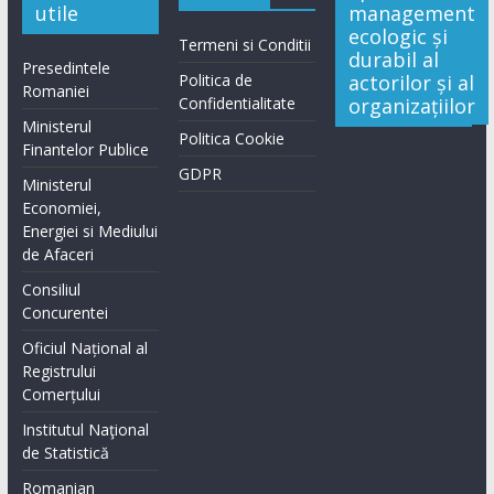
utile
management
ecologic și
Termeni si Conditii
durabil al
Presedintele
Politica de
actorilor și al
Romaniei
Confidentialitate
organizațiilor
Ministerul
Politica Cookie
Finantelor Publice
GDPR
Ministerul
Economiei,
Energiei si Mediului
de Afaceri
Consiliul
Concurentei
Oficiul Național al
Registrului
Comerțului
Institutul Naţional
de Statistică
Romanian