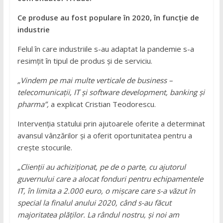
Ce produse au fost populare în 2020, în funcție de
industrie
Felul în care industriile s-au adaptat la pandemie s-a
resimțit în tipul de produs și de serviciu.
„Vindem
pe mai multe verticale de business –
telecomunicații, IT și software development
,
banking și
pharma
”,
a explicat Cristian Teodorescu.
Intervenția statului prin ajutoarele oferite a determinat
avansul vânzărilor și a oferit oportunitatea pentru a
crește stocurile.
„
Clienții au achiziționat
,
pe de o parte
,
cu ajutorul
guvernului care a alocat fonduri pentru echipamentele
IT, în limita a 2
.
000
euro
, o mișcare care s-a văzut în
special la finalul
anului
2020, când s-au făcut
majoritatea plăților. La rândul nostru, și noi am