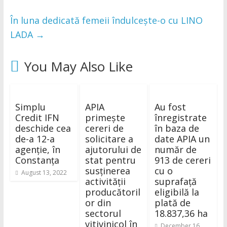
În luna dedicată femeii îndulcește-o cu LINO
LADA
→
You May Also Like
Simplu
APIA
Au fost
Credit IFN
primește
înregistrate
deschide cea
cereri de
în baza de
de-a 12-a
solicitare a
date APIA un
agenție, în
ajutorului de
număr de
Constanța
stat pentru
913 de cereri
susținerea
cu o
August 13, 2022
activității
suprafață
producătoril
eligibilă la
or din
plată de
sectorul
18.837,36 ha
vitivinicol în
December 16,