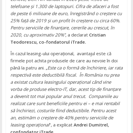
telefoane și 1
.
300
de
laptopuri.
C
ifr
a
de afaceri
a fost
de
peste 6 milioane de euro,
înregistrând
o creștere cu
25% față de 2019 și un profit în creștere cu circa 60%.
Pentru serviciile de finanțare, cererile au crescut
,
în
2020
,
cu aproximativ 20%
”
, a declarat
Cristian
Teodorescu, co-fondatorul iTrade.
În cazul leasing-ului operațional, avantajul este că
firmele pot achita produsele de care au nevoie în doi
până la patru ani. „
Este
ca o
formă de
închiriere, iar rata
respectivă este deductibilă fiscal. În România nu prea
a existat
cultura leasingului operațional
când vine
vorba de produse electro-IT
, dar
, acest tip de finanțare
a devenit tot mai popular anul trecut.
Companiile au
realizat care sunt
benefici
ile
pentru ei –
e mai rentabil
să închiriezi
, costurile
fiind deductibile.
Pentru acest
an, estimăm o creștere de 40% pentru serviciile de
leasing operațional
”, a explicat
Andrei Dumitrel,
confondator iTrade.