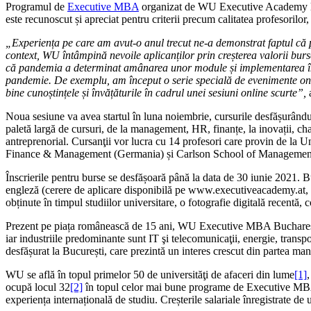
Programul de
Executive MBA
organizat de WU Executive Academy la 
este recunoscut și apreciat pentru criterii precum calitatea profesorilor,
„Experiența pe care am avut-o anul trecut ne-a demonstrat faptul că pr
context, WU întâmpină nevoile aplicanților prin creșterea valorii burse
că pandemia a determinat amânarea unor module și implementarea învă
pandemie. De exemplu, am început o serie specială de evenimente onlin
bine cunoștințele și învățăturile în cadrul unei sesiuni online scurte”,
Noua sesiune va avea startul în luna noiembrie, cursurile desfășurându
paletă largă de cursuri, de la management, HR, finanțe, la inovații, ch
antreprenorial. Cursanţii vor lucra cu 14 profesori care provin de la 
Finance & Management (Germania) și Carlson School of Manag
Înscrierile pentru burse se desfășoară până la data de 30 iunie 2021. B
engleză (cerere de aplicare disponibilă pe www.executiveacademy.at, cur
obținute în timpul studiilor universitare, o fotografie digitală recentă, 
Prezent pe piața românească de 15 ani, WU Executive MBA Bucharest are
iar industriile predominante sunt IT şi telecomunicaţii, energie, tra
desfășurat la București, care prezintă un interes crescut din partea man
WU se află în topul primelor 50 de universităţi de afaceri din lume
[1]
ocupă locul 32
[2]
în topul celor mai bune programe de Executive MBA la 
experiența internațională de studiu. Creșterile salariale înregistra