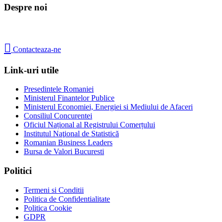
Despre noi

Contacteaza-ne
Link-uri utile
Presedintele Romaniei
Ministerul Finantelor Publice
Ministerul Economiei, Energiei si Mediului de Afaceri
Consiliul Concurentei
Oficiul Național al Registrului Comerțului
Institutul Naţional de Statistică
Romanian Business Leaders
Bursa de Valori Bucuresti
Politici
Termeni si Conditii
Politica de Confidentialitate
Politica Cookie
GDPR