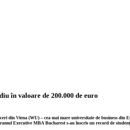
iu în valoare de 200.000 de euro
eri din Viena (WU) – cea mai mare universitate de business din Eur
ogramul Executive MBA Bucharest s-au
î
nscris un record de studenț