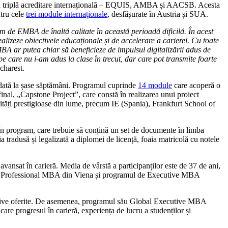
a triplă acreditare internațională – EQUIS, AMBA și AACSB. Acesta
ntru cele
trei module internaționale
, desfășurate în Austria și SUA.
m de EMBA de înaltă calitate în această perioadă dificilă. În acest
alizeze obiectivele educaționale și de accelerare a carierei. Cu toate
 ar putea chiar să beneficieze de impulsul digitalizării adus de
 care nu i-am adus la clase în trecut, dar care pot transmite foarte
Bucharest.
o dată la șase săptămâni. Programul cuprinde
14 module
care acoperă o
inal, „Capstone Project”, care constă în realizarea unui proiect
sități prestigioase din lume, precum IE (Spania), Frankfurt School of
e în program, care trebuie să conțină un set de documente în limba
tradusă și legalizată a diplomei de licență, foaia matricolă cu notele
nsat în carieră. Media de vârstă a participanților este de 37 de ani,
mul de Professional MBA din Viena și programul de Executive MBA
xecutive oferite. De asemenea, programul său Global Executive MBA
re progresul în carieră, experiența de lucru a studenților și