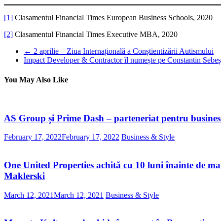
[1]
Clasamentul Financial Times European Business Schools, 2020
[2]
Clasamentul Financial Times Executive MBA, 2020
←
2 aprilie – Ziua Internațională a Conștientizării Autismului
Impact Developer & Contractor îl numește pe Constantin Sebeș
You May Also Like
AS Group și Prime Dash – parteneriat pentru business-
February 17, 2022
February 17, 2022
Business & Style
One United Properties achită cu 10 luni înainte de ma
Maklerski
March 12, 2021
March 12, 2021
Business & Style