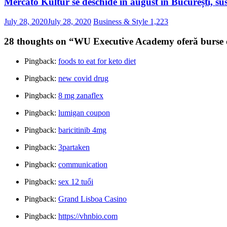
Mercato Kultur se deschide în august în București, su
July 28, 2020
July 28, 2020
Business & Style
1,223
28 thoughts on “
WU Executive Academy oferă burse d
Pingback:
foods to eat for keto diet
Pingback:
new covid drug
Pingback:
8 mg zanaflex
Pingback:
lumigan coupon
Pingback:
baricitinib 4mg
Pingback:
3partaken
Pingback:
communication
Pingback:
sex 12 tuổi
Pingback:
Grand Lisboa Casino
Pingback:
https://vhnbio.com