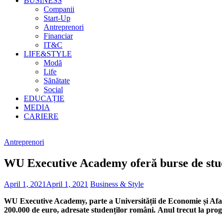
BUSINESS
Companii
Start-Up
Antreprenori
Financiar
IT&C
LIFE&STYLE
Modă
Life
Sănătate
Social
EDUCAȚIE
MEDIA
CARIERE
Antreprenori
WU Executive Academy oferă burse de stud
April 1, 2021
April 1, 2021
Business & Style
WU Executive Academy, parte a Universității de Economie și Afac
200.000 de euro, adresate studenților români.
Anul trecut la pr