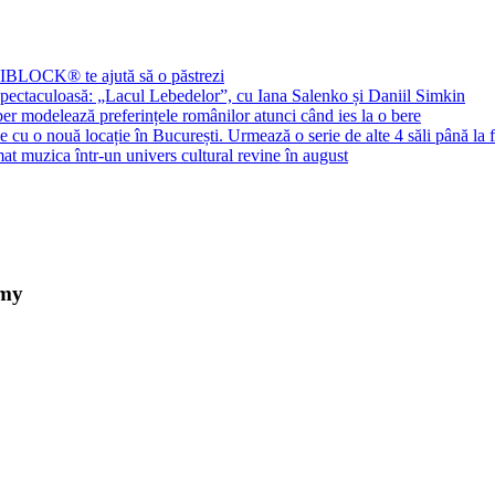
PIBLOCK® te ajută să o păstrezi
spectaculoasă: „Lacul Lebedelor”, cu Iana Salenko și Daniil Simkin
liber modelează preferințele românilor atunci când ies la o bere
cu o nouă locație în București. Urmează o serie de alte 4 săli până la f
 muzica într-un univers cultural revine în august
emy