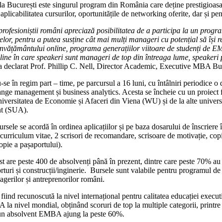
București este singurul program din România care deține prestigioas
 aplicabilitatea cursurilor, oportunitățile de networking oferite, dar și pe
ofesioniștii români apreciază posibilitatea de a participa la un progra
lor, pentru a putea susține cât mai mulți manageri cu potențial să își re
țământului online, programa generațiilor viitoare de studenți de EMBA
e în care speakeri sunt manageri de top din întreaga lume, speakeri pe
a declarat Prof. Phillip C. Nell, Director Academic, Executive MBA 
-se în regim part – time, pe parcursul a 16 luni, cu întâlniri periodice 
ange management și business analytics. Acesta se încheie cu un proiect f
Universitatea de Economie și Afaceri din Viena (WU) și de la alte univer
ement (SUA).
ursele se acordă în ordinea aplicațiilor și pe baza dosarului de înscrier
riculum vitae, 2 scrisori de recomandare, scrisoare de motivație, copia 
copie a pașaportului).
 peste 400 de absolvenți până în prezent, dintre care peste 70% au ava
nsporturi și construcții/inginerie. Bursele sunt valabile pentru progra
agerilor și antreprenorilor români.
, fiind recunoscută la nivel internațional pentru calitatea educației e
nivel mondial, obținând scoruri de top la multiple categorii, printre ca
te de un absolvent EMBA ajung la peste 60%.