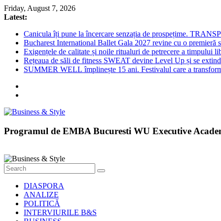
Skip
Friday, August 7, 2026
to
Latest:
content
Canicula îți pune la încercare senzația de prospețime. TRANS
Bucharest International Ballet Gala 2027 revine cu o premieră 
Exigențele de calitate și noile ritualuri de petrecere a timpului 
Rețeaua de săli de fitness SWEAT devine Level Up și se extinde 
SUMMER WELL împlinește 15 ani. Festivalul care a transformat
Business
Programul de EMBA Bucuresti WU Executive Acad
&
Style
Știri
cu
DIASPORA
stil
ANALIZE
POLITICĂ
INTERVIURILE B&S