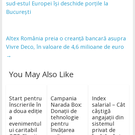
sud-estul Europei își deschide porțile la
București
Altex România preia o creanță bancară asupra
Vivre Deco, în valoare de 4,6 milioane de euro
→
You May Also Like
Start pentru
Campania
Index
înscrierile în
Narada Box:
salarial – Cât
a doua ediție
Donații de
câștigă
a
tehnologie
angajații din
evenimentul
pentru
sistemul
ui caritabil
învățarea
privat de