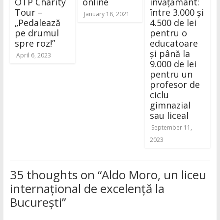
OTP Charity
online
învățământ:
Tour –
între 3.000 și
January 18, 2021
„Pedalează
4.500 de lei
pe drumul
pentru o
spre roz!”
educatoare
și până la
April 6, 2023
9.000 de lei
pentru un
profesor de
ciclu
gimnazial
sau liceal
September 11,
2023
35 thoughts on “
Aldo Moro, un liceu
internațional de excelență la
București
”