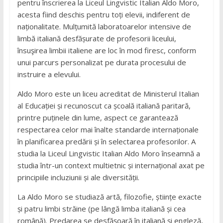
pentru înscrierea la Liceul Lingvistic Italian Aldo Moro,
acesta fiind deschis pentru toți elevii, indiferent de
naționalitate. Mulțumită laboratoarelor intensive de
limbă italiană desfășurate de profesorii liceului,
însuşirea limbii italiene are loc în mod firesc, conform
unui parcurs personalizat pe durata procesului de
instruire a elevului.
Aldo Moro este un liceu acreditat de Ministerul Italian
al Educației și recunoscut ca școală italiană paritară,
printre puținele din lume, aspect ce garantează
respectarea celor mai înalte standarde internaționale
în planificarea predării și în selectarea profesorilor. A
studia la Liceul Lingvistic Italian Aldo Moro înseamnă a
studia într-un context multietnic și internațional axat pe
principiile incluziunii și ale diversității.
La Aldo Moro se studiază artă, filozofie, științe exacte
și patru limbi străine (pe lângă limba italiană și cea
română). Predarea se desfășoară în italiană și engleză,