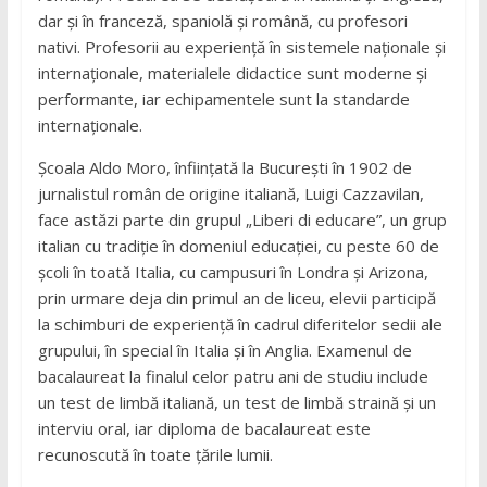
dar și în franceză, spaniolă și română, cu profesori
nativi. Profesorii au experiență în sistemele naționale și
internaționale, materialele didactice sunt moderne și
performante, iar echipamentele sunt la standarde
internaționale.
Școala Aldo Moro, înființată la București în 1902 de
jurnalistul român de origine italiană, Luigi Cazzavilan,
face astăzi parte din grupul „Liberi di educare”, un grup
italian cu tradiție în domeniul educației, cu peste 60 de
școli în toată Italia, cu campusuri în Londra și Arizona,
prin urmare deja din primul an de liceu, elevii participă
la schimburi de experiență în cadrul diferitelor sedii ale
grupului, în special în Italia și în Anglia. Examenul de
bacalaureat la finalul celor patru ani de studiu include
un test de limbă italiană, un test de limbă straină și un
interviu oral, iar diploma de bacalaureat este
recunoscută în toate țările lumii.