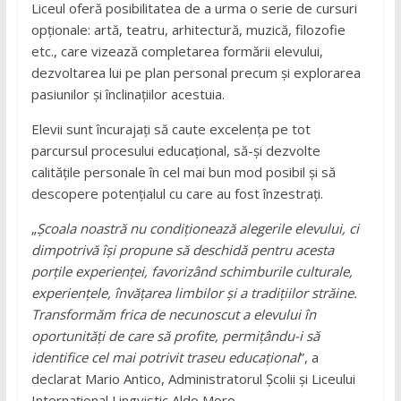
Liceul oferă posibilitatea de a urma o serie de cursuri
opționale: artă, teatru, arhitectură, muzică, filozofie
etc., care vizează completarea formării elevului,
dezvoltarea lui pe plan personal precum și explorarea
pasiunilor și înclinațiilor acestuia.
Elevii sunt încurajați să caute excelența pe tot
parcursul procesului educațional, să-și dezvolte
calitățile personale în cel mai bun mod posibil și să
descopere potențialul cu care au fost înzestrați.
„
Școala noastră nu condiționează alegerile elevului, ci
dimpotrivă
își propune
să deschidă pentru acesta
porțile experienței, favorizând schimburile culturale,
experiențele, învățarea limbilor și a tradițiilor străine.
Transformăm frica de necunoscut a elevului în
oportunități de care să profite, permițându-i să
identifice cel mai potrivit traseu educațional
”, a
declarat Mario Antico, Administratorul Școlii și Liceului
Internațional Lingvistic Aldo Moro.