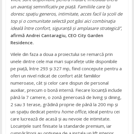
un avantaj semnificativ pe piață. Familiile care își
doresc spațiu generos, intimitate, acces facil la școli de
top și o comunitate selectă pot găsi aici combinaţia
ideală între confort, siguranță și amplasare strategică”,
afirmă Andrei Cantaragiu, CEO City Garden
Residence.
Vilele din faza a doua a proiectului se remarcă prin
unele dintre cele mai mari suprafețe utile disponibile
pe piață, între 293 și 327 mp, fiind concepute pentru a
oferi un nivel ridicat de confort atât familiilor
numeroase, cât și celor care dispun de personal
auxiliar, precum o bonă internă. Fiecare locuință include
până la 7 camere, o zonă generoasă de living și dining,
2 sau 3 terase, grădină proprie de până la 200 mp și
un spațiu dedicat pentru
home office
, ideal pentru cei
care lucrează de acasă și au nevoie de intimitate.
Locuințele sunt finisate la standarde premium, iar
cumpărătorii au opțiunea de a instala un lift interior,