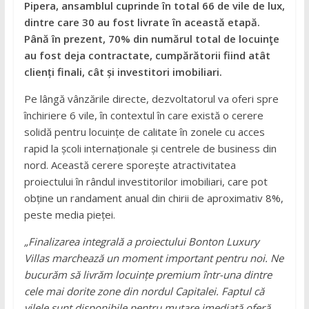
Pipera, ansamblul cuprinde în total 66 de vile de lux,
dintre care 30 au fost livrate în această etapă.
Până în prezent, 70% din numărul total de locuinţe
au fost deja contractate, cumpărătorii fiind atât
clienți finali, cât și investitori imobiliari.
Pe lângă vânzările directe, dezvoltatorul va oferi spre
închiriere 6 vile, în contextul în care există o cerere
solidă pentru locuințe de calitate în zonele cu acces
rapid la școli internaționale și centrele de business din
nord. Această cerere sporește atractivitatea
proiectului în rândul investitorilor imobiliari, care pot
obține un randament anual din chirii de aproximativ 8%,
peste media pieței.
„Finalizarea integrală a proiectului Bonton Luxury
Villas marchează un moment important pentru noi. Ne
bucurăm să livrăm locuințe premium într-una dintre
cele mai dorite zone din nordul Capitalei. Faptul că
vilele sunt disponibile pentru mutare imediată oferă