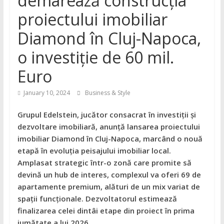
demarează construcția
proiectului imobiliar
Diamond în Cluj-Napoca,
o investiție de 60 mil.
Euro
January 10, 2024
Business & Style
Grupul Edelstein, jucător consacrat în investiții și
dezvoltare imobiliară, anunță lansarea proiectului
imobiliar Diamond în Cluj-Napoca, marcând o nouă
etapă în evoluția peisajului imobiliar local.
Amplasat strategic într-o zonă care promite să
devină un hub de interes, complexul va oferi 69 de
apartamente premium, alături de un mix variat de
spații funcționale. Dezvoltatorul estimează
finalizarea celei dintâi etape din proiect în prima
jumătate a lui 2026.