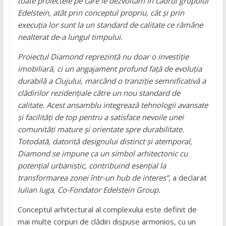
toate proiectele pe care le dezvoltăm în cadrul grupului
Edelstein, atât prin conceptul propriu, cât și prin
execuția lor sunt la un standard de calitate ce rămâne
nealterat de-a lungul timpului.
Proiectul Diamond reprezintă nu doar o investiție
imobiliară, ci un angajament profund față de evoluția
durabilă a Clujului, marcând o tranziție semnificativă a
clădirilor rezidențiale către un nou standard de
calitate. Acest ansamblu integrează tehnologii avansate
și facilități de top pentru a satisface nevoile unei
comunități mature și orientate spre durabilitate.
Totodată, datorită designului distinct și atemporal,
Diamond se impune ca un simbol arhitectonic cu
potențial urbanistic, contribuind esențial la
transformarea zonei într-un hub de interes
”,
a declarat
Iulian Iuga, Co-Fondator Edelstein Group.
Conceptul arhitectural al complexului este definit de
mai multe corpuri de clădiri dispuse armonios, cu un