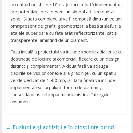
accent urbanistic de 10 etaje care, odată implementat,
are potențialul de a deveni un simbol arhitectonic al
zonei. Silueta complexului va fi compusă dintr-un volum
omniprezent de grafit, geometrizat la bază și șlefuit la
etajele superioare cu fețe atât reflectorizante, cât și
transparente, amintind de un diamant.
Faza inițială a proiectului va include imobile adiacente cu
destinație de locuire și comercial, fiecare cu un design
distinct și complementar. A doua fază va adăuga
clădirile serviciilor conexe și a grădiniței, cu un spațiu
verde dedicat de 1500 mp, iar faza finală va include
implementarea corpului în formă de diamant,
consolidând astfel impactul urbanistic al întregului
ansamblu.
←
Fuziunile și achizițiile în bioștiințe prind