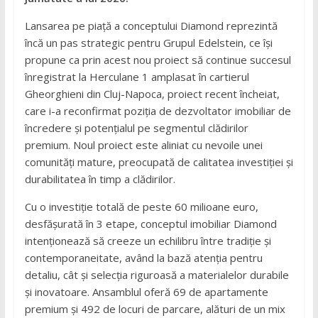
Lansarea pe piață a conceptului Diamond reprezintă
încă un pas strategic pentru Grupul Edelstein, ce își
propune ca prin acest nou proiect să continue succesul
înregistrat la Herculane 1 amplasat în cartierul
Gheorghieni din Cluj-Napoca, proiect recent încheiat,
care i-a reconfirmat poziția de dezvoltator imobiliar de
încredere și potențialul pe segmentul clădirilor
premium. Noul proiect este aliniat cu nevoile unei
comunități mature, preocupată de calitatea investiției și
durabilitatea în timp a clădirilor.
Cu o investiție totală de peste 60 milioane euro,
desfășurată în 3 etape, conceptul imobiliar Diamond
intenționează să creeze un echilibru între tradiție și
contemporaneitate, având la bază atenția pentru
detaliu, cât și selecția riguroasă a materialelor durabile
și inovatoare. Ansamblul oferă 69 de apartamente
premium și 492 de locuri de parcare, alături de un mix