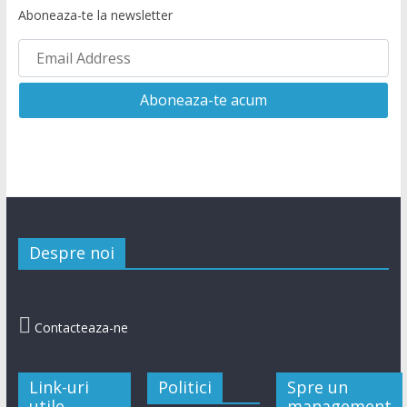
Aboneaza-te la newsletter
Despre noi

Contacteaza-ne
Link-uri
Politici
Spre un
utile
management