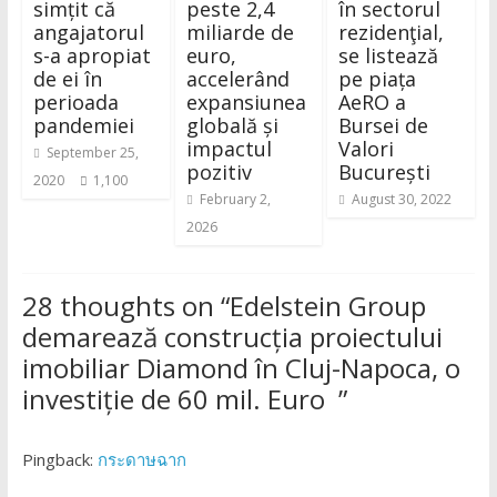
simțit că
peste 2,4
în sectorul
angajatorul
miliarde de
rezidenţial,
s-a apropiat
euro,
se listează
de ei în
accelerând
pe piața
perioada
expansiunea
AeRO a
pandemiei
globală și
Bursei de
impactul
Valori
September 25,
pozitiv
București
2020
1,100
February 2,
August 30, 2022
2026
28 thoughts on “
Edelstein Group
demarează construcția proiectului
imobiliar Diamond în Cluj-Napoca, o
investiție de 60 mil. Euro
”
Pingback:
กระดาษฉาก