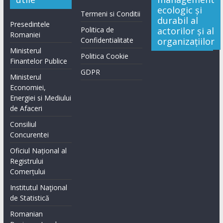
ecologic și
Termeni si Conditii
durabil al
Presedintele
Politica de
actorilor și al
Romaniei
Confidentialitate
organizațiilor
Ministerul
Politica Cookie
Finantelor Publice
GDPR
Ministerul
Economiei,
Energiei si Mediului
de Afaceri
Consiliul
Concurentei
Oficiul Național al
Registrului
Comerțului
Institutul Naţional
de Statistică
Romanian