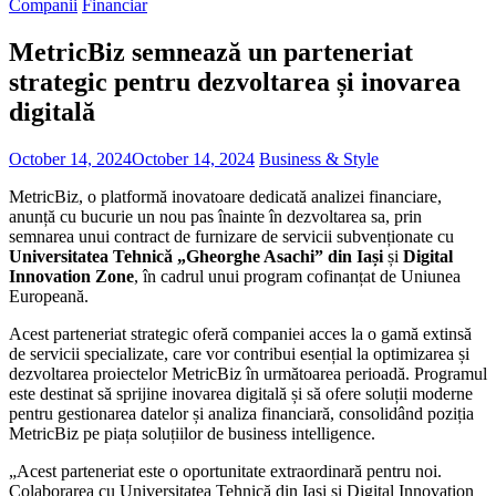
Companii
Financiar
MetricBiz semnează un parteneriat
strategic pentru dezvoltarea și inovarea
digitală
October 14, 2024
October 14, 2024
Business & Style
MetricBiz, o platformă inovatoare dedicată analizei financiare,
anunță cu bucurie un nou pas înainte în dezvoltarea sa, prin
semnarea unui contract de furnizare de servicii subvenționate cu
Universitatea Tehnică „Gheorghe Asachi” din Iași
și
Digital
Innovation Zone
, în cadrul unui program cofinanțat de Uniunea
Europeană.
Acest parteneriat strategic oferă companiei acces la o gamă extinsă
de servicii specializate, care vor contribui esențial la optimizarea și
dezvoltarea proiectelor MetricBiz în următoarea perioadă. Programul
este destinat să sprijine inovarea digitală și să ofere soluții moderne
pentru gestionarea datelor și analiza financiară, consolidând poziția
MetricBiz pe piața soluțiilor de business intelligence.
„Acest parteneriat este o oportunitate extraordinară pentru noi.
Colaborarea cu Universitatea Tehnică din Iași și Digital Innovation