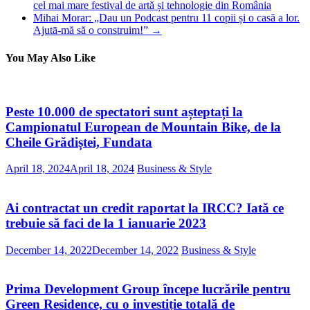
cel mai mare festival de artă și tehnologie din România
Mihai Morar: „Dau un Podcast pentru 11 copii și o casă a lor.
Ajutā-mă să o construim!”
→
You May Also Like
Peste 10.000 de spectatori sunt așteptați la
Campionatul European de Mountain Bike, de la
Cheile Grădiștei, Fundata
April 18, 2024
April 18, 2024
Business & Style
Ai contractat un credit raportat la IRCC? Iată ce
trebuie să faci de la 1 ianuarie 2023
December 14, 2022
December 14, 2022
Business & Style
Prima Development Group începe lucrările pentru
Green Residence, cu o investiție totală de