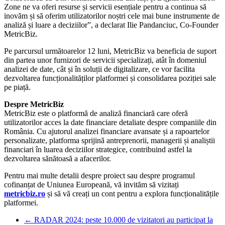
Zone ne va oferi resurse și servicii esențiale pentru a continua să
inovăm și să oferim utilizatorilor noștri cele mai bune instrumente de
analiză și luare a deciziilor”, a declarat Ilie Pandanciuc, Co-Founder
MetricBiz.
Pe parcursul următoarelor 12 luni, MetricBiz va beneficia de suport
din partea unor furnizori de servicii specializați, atât în domeniul
analizei de date, cât și în soluții de digitalizare, ce vor facilita
dezvoltarea funcționalităților platformei și consolidarea poziției sale
pe piață.
Despre MetricBiz
MetricBiz este o platformă de analiză financiară care oferă
utilizatorilor acces la date financiare detaliate despre companiile din
România. Cu ajutorul analizei financiare avansate și a rapoartelor
personalizate, platforma sprijină antreprenorii, managerii și analiștii
financiari în luarea deciziilor strategice, contribuind astfel la
dezvoltarea sănătoasă a afacerilor.
Pentru mai multe detalii despre proiect sau despre programul
cofinanțat de Uniunea Europeană, vă invităm să vizitați
metricbiz.ro
și să vă creați un cont pentru a explora funcționalitățile
platformei.
←
RADAR 2024: peste 10.000 de vizitatori au participat la