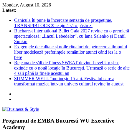
Skip
Monday, August 10, 2026
to
Latest:
content
Canicula îți pune la încercare senzația de prospețime.
TRANSPIBLOCK® te ajută să o păstrezi
Bucharest International Ballet Gala 2027 revine cu o premieră
spectaculoasă: „Lacul Lebedelor”, cu Iana Salenko și Daniil
Simkin
Exigențele de calitate și noile ritualuri de petrecere a timpului
liber modelează preferințele românilor atunci când ies la o
bere
Rețeaua de săli de fitness SWEAT devine Level Up și se
extinde cu o nouă locație în București. Urmează o serie de alte
4 săli până la finele acestui an
SUMMER WELL împlinește 15 ani. Festivalul care a
transformat muzica într-un univers cultural revine în august
Business
Programul de EMBA Bucuresti WU Executive
&
Academy