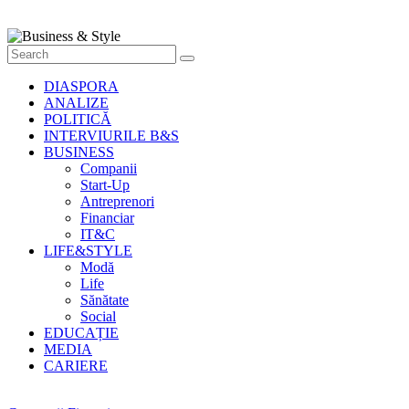
Style
Știri
cu
stil
DIASPORA
ANALIZE
POLITICĂ
INTERVIURILE B&S
BUSINESS
Companii
Start-Up
Antreprenori
Financiar
IT&C
LIFE&STYLE
Modă
Life
Sănătate
Social
EDUCAȚIE
MEDIA
CARIERE