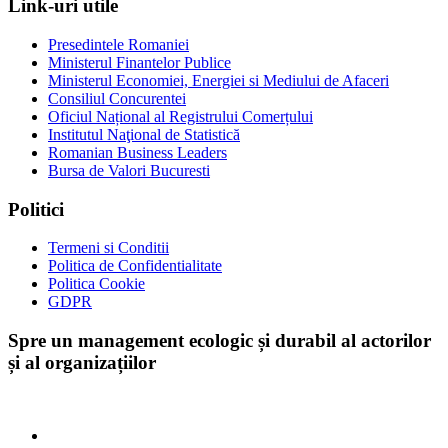
Link-uri utile
Presedintele Romaniei
Ministerul Finantelor Publice
Ministerul Economiei, Energiei si Mediului de Afaceri
Consiliul Concurentei
Oficiul Național al Registrului Comerțului
Institutul Naţional de Statistică
Romanian Business Leaders
Bursa de Valori Bucuresti
Politici
Termeni si Conditii
Politica de Confidentialitate
Politica Cookie
GDPR
Spre un management ecologic și durabil al actorilor
și al organizațiilor