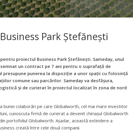
 Business Park Ștefănești
pentru proiectul Business Park Ștefănești. Sameday, unul
 a semnat un contract pe 7 ani pentru o suprafață de
l presupune punerea la dispoziție a unor spații cu folosință
spațiilor comune sau parcărilor. Sameday va desfășura,
ogistic
ă
și de curierat în proiectul localizat în zona de nord
a bunei colaborări pe care Globalworth, cel mai mare investitor
uni, cunoscuta firmă de curierat a devenit chiriașul Globalworth
din portofoliul Globalworth.
Așadar, această extindere a
usiness creată între cele două companii.