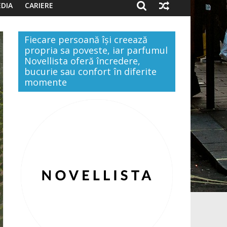
DIA
CARIERE
Fiecare persoană își creează
propria sa poveste, iar parfumul
Novellista oferă încredere,
bucurie sau confort în diferite
momente