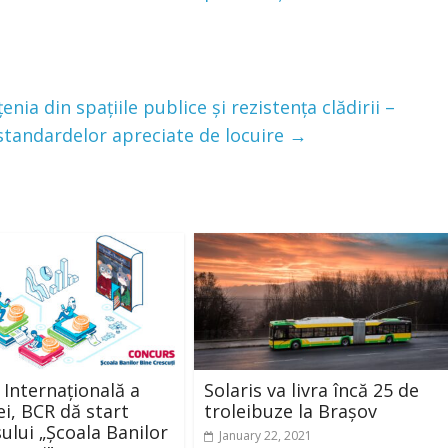
enia din spațiile publice și rezistența clădirii –
 standardelor apreciate de locuire
→
 Internațională a
Solaris va livra încă 25 de
ei, BCR dă start
troleibuze la Brașov
ului „Școala Banilor
January 22, 2021