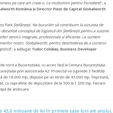
usiness pe care am creat-o. Le mulțumim pentru încredere!
”, a
obalworth România și Director Piețe de Capital Globalworth
s Park Ștefănești. Ne bucurăm să contribuim la viziunea de
ezvoltat conceptul de logistică din Ștefănești pentru a susține
oferi servicii integrate, profesionale și eficiente. Le suntem
nerilor noștri, Globalworth, pentru deschiderea de a construi
istică
”, a adăugat
Tudor Cobâlaș, Business Developer
 de nord a Bucureștiului, cu acces facil la Centura Bucureștiului.
eștiului prin autostrada A2. Proiectul va cuprinde 3 facilități
abilă de 18.000 mp, dispuse pe un teren de 45.000 mp. Împreună,
hiriat, cu suprafețe de depozitare de la 500 la 1.500 mp. Fiecare
rampă de andocare.
43,6 milioane de lei în primele șase luni ale anului,