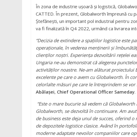
În zona de industrie ușoară și logistică, Globalwo
CATTED. În prezent, Globalworth împreună cu par
Ștefănești, un important pol industrial pentru zo
va fi finalizată în Q4 2022, urmând ca livrarea in
“Decizia de extindere a spațiilor logistice este p
operaționale, în vederea menținerii și îmbunătăți
clienților noștri. Experiența dezvoltării rețelei e
Ungaria ne-au demonstrat că alegerea punctelor d
activităților noastre. Ne-am alăturat proiectului B
excelente pe care o avem cu Globalworth. În conti
celorlalte măsuri pe care le întreprindem se vor r
Abălașei
,
Chief Operational Officer Sameday
.
“Este o mare bucurie să vedem că Globalworth In
Globalworth, se dezvoltă în continuare. Am avut 
de business este deja unul de succes,
oferind o m
de
depozitele logistice clasice
. Având în portofol
moderne adaptate nevoilor companiilor care ope