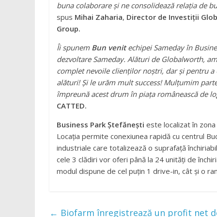
buna colaborare și ne consolidează relația de b
spus
Mihai Zaharia
,
Director de Investiții Gl
Group.
Îi spunem
Bun venit
echipei Sameday în Busines
dezvoltare Sameday. Alături de Globalworth, am d
complet nevoile clienților noștri, dar și pentru a 
alături! Și le urăm mult success! Mulțumim parte
împreună acest drum în piața românească de log
CATTED.
Business Park Ștefănești
este localizat în zona
Locația permite conexiunea rapidă cu centrul Bucur
industriale care totalizează o suprafață închiri
cele 3 clădiri vor oferi până la 24 unități de înc
modul dispune de cel puțin 1 drive-in, cât și o 
←
Biofarm înregistrează un profit net de 