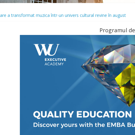
re a transformat muzica într-un univers cultural revine în august
rospețime. TRANSPIBLOCK® te ajută să o păstrezi
ne cu o premieră spectaculoasă: „Lacul Lebedelor”, cu Iana Salenko și
Programul de
trecere a timpului liber modelează preferințele românilor atunci când ie
 Up și se extinde cu o nouă locație în București. Urmează o serie de al