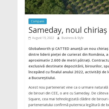
Companii
Sameday, noul chiriaș
August 19, 2022
Business & Style
Globalworth și CATTED anunță un nou chiriaș 
dintre liderii pieței de curierat din România,
aproximativ 2.600 de metri pătrați. Contractu
exclusivă destinate depozitării, birourilor, 
începând cu finalul anului 2022, activități de l
a Bucureștiului.
Acest nou parteneriat vine ca o urmare naturală 
de birouri din CEE, o are cu Sameday. De câteva l
Square, cea mai tehnologizată clădire de birouri 
parteneriatului confirmă puternica legătură de b