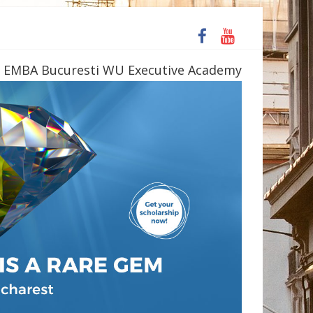
 Daniil Simkin
 EMBA Bucuresti WU Executive Academy
s la o bere
te 4 săli până la finele acestui an