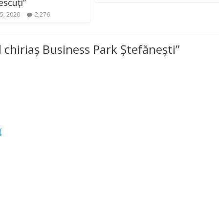
escuți”
5, 2020
2,276
chiriaș Business Park Ștefănești
”
้