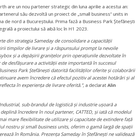
rth are un nou partener strategic din luna aprilie a acestui an:
tenerul său dezvoltă un proiect de „small business” units in
na de nord a Bucureștiului. Prima fază a Business Park Ștefănești
tegrală a proiectului să aibă loc în H1 2023.
arte din strategia Sameday de consolidare a capacității
rii timpilor de livrare și a răspunsului prompt la nevoile
asybox și a depășirii granițelor prin operațiunile dezvoltate în
e desfășurare a activității este importantă în succesul
usiness Park Ștefănești datorită facilităților oferite și colaborării
nuare avem încredere că efectul pozitiv al acestei hotărâri și al
eflecta în experiența de livrare oferită.”,
a declarat
Alin
dustrial, sub-brandul de logistic
ă și industrie ușoară a
deplină încredere în noul partener, CATTED, și iată că modelul
ai mare flexibilitate de utilizare și capacitate de extindere față
iul nostru și small business units, oferim o gamă largă de spații
rează în România. Prezența Sameday în Ștefănești ne validează