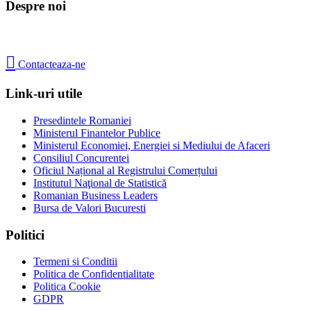
Despre noi

Contacteaza-ne
Link-uri utile
Presedintele Romaniei
Ministerul Finantelor Publice
Ministerul Economiei, Energiei si Mediului de Afaceri
Consiliul Concurentei
Oficiul Național al Registrului Comerțului
Institutul Naţional de Statistică
Romanian Business Leaders
Bursa de Valori Bucuresti
Politici
Termeni si Conditii
Politica de Confidentialitate
Politica Cookie
GDPR