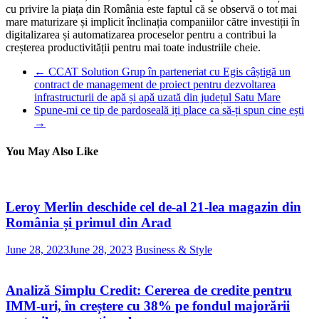
cu privire la piața din România este faptul că se observă o tot mai
mare maturizare și implicit înclinația companiilor către investiții în
digitalizarea și automatizarea proceselor pentru a contribui la
creșterea productivității pentru mai toate industriile cheie.
←
CCAT Solution Grup în parteneriat cu Egis câștigă un
contract de management de proiect pentru dezvoltarea
infrastructurii de apă și apă uzată din județul Satu Mare
Spune-mi ce tip de pardoseală iți place ca să-ți spun cine ești
→
You May Also Like
Leroy Merlin deschide cel de-al 21-lea magazin din
România și primul din Arad
June 28, 2023
June 28, 2023
Business & Style
Analiză Simplu Credit: Cererea de credite pentru
IMM-uri, în creștere cu 38% pe fondul majorării