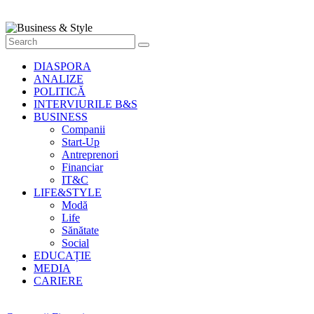
Style
Știri
cu
stil
DIASPORA
ANALIZE
POLITICĂ
INTERVIURILE B&S
BUSINESS
Companii
Start-Up
Antreprenori
Financiar
IT&C
LIFE&STYLE
Modă
Life
Sănătate
Social
EDUCAȚIE
MEDIA
CARIERE