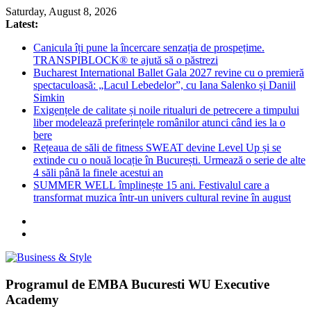
Skip
Saturday, August 8, 2026
to
Latest:
content
Canicula îți pune la încercare senzația de prospețime.
TRANSPIBLOCK® te ajută să o păstrezi
Bucharest International Ballet Gala 2027 revine cu o premieră
spectaculoasă: „Lacul Lebedelor”, cu Iana Salenko și Daniil
Simkin
Exigențele de calitate și noile ritualuri de petrecere a timpului
liber modelează preferințele românilor atunci când ies la o
bere
Rețeaua de săli de fitness SWEAT devine Level Up și se
extinde cu o nouă locație în București. Urmează o serie de alte
4 săli până la finele acestui an
SUMMER WELL împlinește 15 ani. Festivalul care a
transformat muzica într-un univers cultural revine în august
Business
Programul de EMBA Bucuresti WU Executive
&
Academy