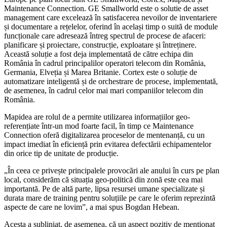
Maintenance Connection. GE Smallworld este o solutie de asset
management care excelează în satisfacerea nevoilor de inventariere
și documentare a rețelelor, oferind în același timp o suită de module
funcționale care adresează întreg spectrul de procese de afaceri:
planificare și proiectare, construcție, exploatare și întreținere.
Această soluție a fost deja implementată de către echipa din
România în cadrul principalilor operatori telecom din România,
Germania, Elveția și Marea Britanie. Cortex este o soluție de
automatizare inteligentă și de orchestrare de procese, implementată,
de asemenea, în cadrul celor mai mari companiilor telecom din
România.
Mapidea are rolul de a permite utilizarea informațiilor geo-
referențiate într-un mod foarte facil, în timp ce Maintenance
Connection oferă digitalizarea proceselor de mentenanță, cu un
impact imediat în eficiență prin evitarea defectării echipamentelor
din orice tip de unitate de producție.
„În ceea ce privește principalele provocări ale anului în curs pe plan
local, considerăm că situația geo-politică din zonă este cea mai
importantă. Pe de altă parte, lipsa resursei umane specializate și
durata mare de training pentru soluțiile pe care le oferim reprezintă
aspecte de care ne lovim”, a mai spus Bogdan Hebean.
Acesta a subliniat, de asemenea, că un aspect pozitiv de menționat