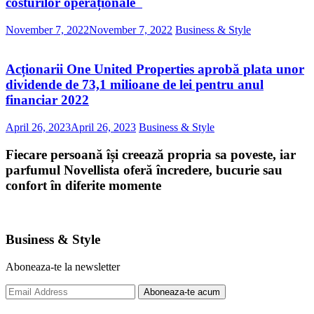
costurilor operaționale
November 7, 2022
November 7, 2022
Business & Style
Acționarii One United Properties aprobă plata unor
dividende de 73,1 milioane de lei pentru anul
financiar 2022
April 26, 2023
April 26, 2023
Business & Style
Fiecare persoană își creează propria sa poveste, iar
parfumul Novellista oferă încredere, bucurie sau
confort în diferite momente
Business & Style
Aboneaza-te la newsletter