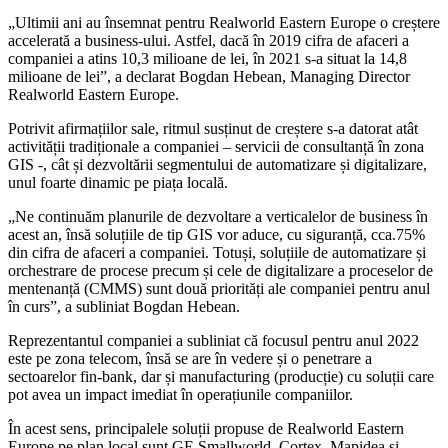
„Ultimii ani au însemnat pentru Realworld Eastern Europe o creștere
accelerată a business-ului. Astfel, dacă în 2019 cifra de afaceri a
companiei a atins 10,3 milioane de lei, în 2021 s-a situat la 14,8
milioane de lei”, a declarat Bogdan Hebean, Managing Director
Realworld Eastern Europe.
Potrivit afirmațiilor sale, ritmul susținut de creștere s-a datorat atât
activității tradiționale a companiei – servicii de consultanță în zona
GIS -, cât și dezvoltării segmentului de automatizare și digitalizare,
unul foarte dinamic pe piața locală.
„Ne continuăm planurile de dezvoltare a verticalelor de business în
acest an, însă soluțiile de tip GIS vor aduce, cu siguranță, cca.75%
din cifra de afaceri a companiei. Totuși, soluțiile de automatizare și
orchestrare de procese precum și cele de digitalizare a proceselor de
mentenanță (CMMS) sunt două priorități ale companiei pentru anul
în curs”, a subliniat Bogdan Hebean.
Reprezentantul companiei a subliniat că focusul pentru anul 2022
este pe zona telecom, însă se are în vedere și o penetrare a
sectoarelor fin-bank, dar și manufacturing (producție) cu soluții care
pot avea un impact imediat în operațiunile companiilor.
În acest sens, principalele soluții propuse de Realworld Eastern
Europe pe plan local sunt GE Smallworld, Cortex, Mapidea și