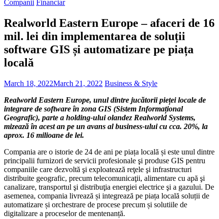
Companii
Financiar
Realworld Eastern Europe – afaceri de 16
mil. lei din implementarea de soluții
software GIS și automatizare pe piața
locală
March 18, 2022
March 21, 2022
Business & Style
Realworld Eastern Europe, unul dintre jucătorii pieței locale de
integrare de software în zona GIS (Sistem Informațional
Geografic), parte a holding-ului olandez Realworld Systems,
mizează în acest an pe un avans al business-ului cu cca. 20%, la
aprox. 16 milioane de lei.
Compania are o istorie de 24 de ani pe piața locală și este unul dintre
principalii furnizori de servicii profesionale şi produse GIS pentru
companiile care dezvoltă şi exploatează reţele şi infrastructuri
distribuite geografic, precum telecomunicaţii, alimentare cu apă şi
canalizare, transportul şi distribuţia energiei electrice şi a gazului. De
asemenea, compania livrează și integrează pe piața locală soluții de
automatizare și orchestrare de procese precum și solutiile de
digitalizare a proceselor de mentenanță.