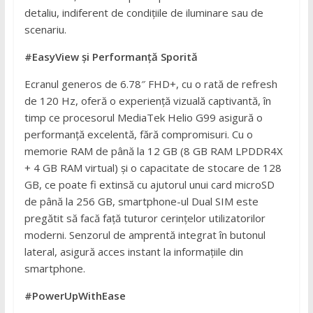
detaliu, indiferent de condițiile de iluminare sau de
scenariu.
#EasyView și Performanță Sporită
Ecranul generos de 6.78″ FHD+, cu o rată de refresh
de 120 Hz, oferă o experiență vizuală captivantă, în
timp ce procesorul MediaTek Helio G99 asigură o
performanță excelentă, fără compromisuri. Cu o
memorie RAM de până la 12 GB (8 GB RAM LPDDR4X
+ 4 GB RAM virtual) și o capacitate de stocare de 128
GB, ce poate fi extinsă cu ajutorul unui card microSD
de până la 256 GB, smartphone-ul Dual SIM este
pregătit să facă față tuturor cerințelor utilizatorilor
moderni. Senzorul de amprentă integrat în butonul
lateral, asigură acces instant la informațiile din
smartphone.
#PowerUpWithEase