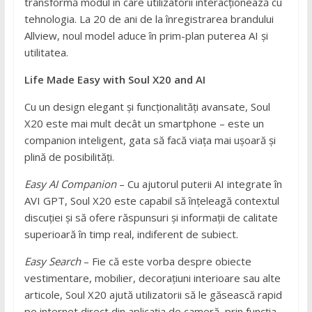
transformă modul în care utilizatorii interacționează cu
tehnologia. La 20 de ani de la înregistrarea brandului
Allview, noul model aduce în prim-plan puterea AI și
utilitatea.
Life Made Easy with Soul X20 and AI
Cu un design elegant și funcționalități avansate, Soul
X20 este mai mult decât un smartphone – este un
companion inteligent, gata să facă viața mai ușoară și
plină de posibilități.
Easy AI Companion
– Cu ajutorul puterii AI integrate în
AVI GPT, Soul X20 este capabil să înțeleagă contextul
discuției și să ofere răspunsuri și informații de calitate
superioară în timp real, indiferent de subiect.
Easy Search
– Fie că este vorba despre obiecte
vestimentare, mobilier, decorațiuni interioare sau alte
articole, Soul X20 ajută utilizatorii să le găsească rapid
pe internet direct din aplicația de cameră, prin funcția