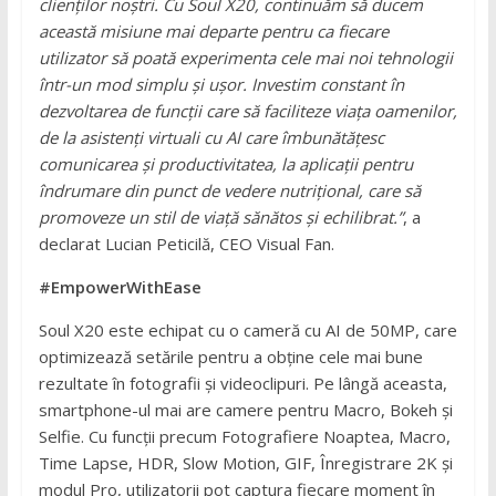
clienților noștri. Cu Soul X20, continuăm să ducem
această misiune mai departe pentru ca fiecare
utilizator să poată experimenta cele mai noi tehnologii
într-un mod simplu și ușor. Investim constant în
dezvoltarea de funcții care să faciliteze viața oamenilor,
de la asistenți virtuali cu AI care îmbunătățesc
comunicarea și productivitatea, la aplicații pentru
îndrumare din punct de vedere nutrițional, care să
promoveze un stil de viață sănătos și echilibrat.”
, a
declarat Lucian Peticilă, CEO Visual Fan.
#EmpowerWithEase
Soul X20 este echipat cu o cameră cu AI de 50MP, care
optimizează setările pentru a obține cele mai bune
rezultate în fotografii și videoclipuri. Pe lângă aceasta,
smartphone-ul mai are camere pentru Macro, Bokeh și
Selfie. Cu funcții precum Fotografiere Noaptea, Macro,
Time Lapse, HDR, Slow Motion, GIF, Înregistrare 2K și
modul Pro, utilizatorii pot captura fiecare moment în