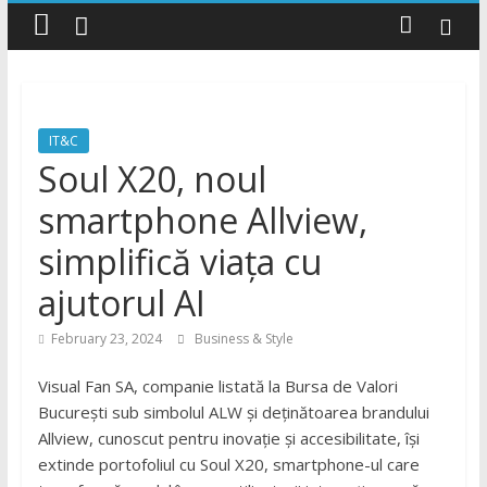
Style
Știri
cu
stil
IT&C
Soul X20, noul
smartphone Allview,
simplifică viața cu
ajutorul AI
February 23, 2024
Business & Style
Visual Fan SA, companie listată la Bursa de Valori
București sub simbolul ALW și deținătoarea brandului
Allview, cunoscut pentru inovație și accesibilitate, își
extinde portofoliul cu Soul X20, smartphone-ul care