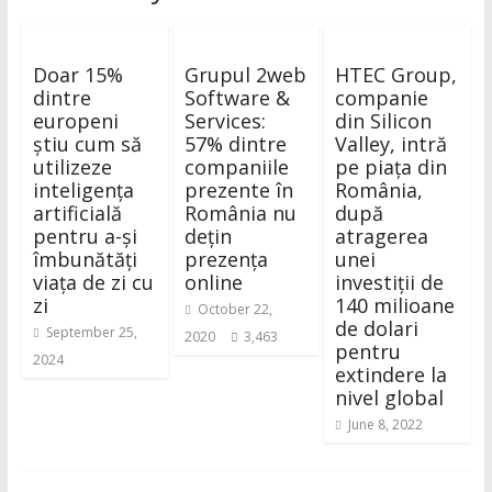
Doar 15%
Grupul 2web
HTEC Group,
dintre
Software &
companie
europeni
Services:
din Silicon
știu cum să
57% dintre
Valley, intră
utilizeze
companiile
pe piața din
inteligența
prezente în
România,
artificială
România nu
după
pentru a-și
dețin
atragerea
îmbunătăți
prezența
unei
viața de zi cu
online
investiții de
zi
140 milioane
October 22,
de dolari
September 25,
2020
3,463
pentru
2024
extindere la
nivel global
June 8, 2022