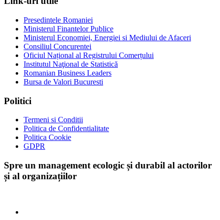
Link-uri utile
Presedintele Romaniei
Ministerul Finantelor Publice
Ministerul Economiei, Energiei si Mediului de Afaceri
Consiliul Concurentei
Oficiul Național al Registrului Comerțului
Institutul Naţional de Statistică
Romanian Business Leaders
Bursa de Valori Bucuresti
Politici
Termeni si Conditii
Politica de Confidentialitate
Politica Cookie
GDPR
Spre un management ecologic și durabil al actorilor
și al organizațiilor