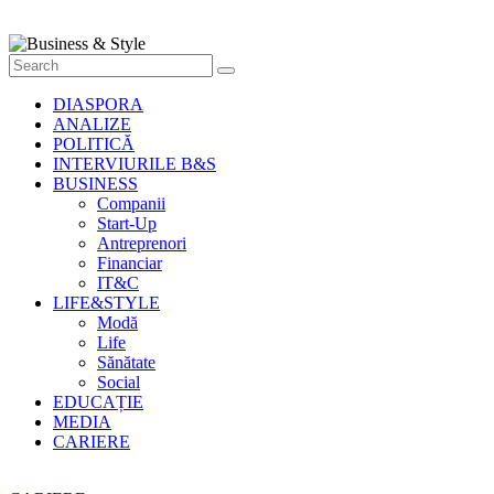
Style
Știri
cu
stil
DIASPORA
ANALIZE
POLITICĂ
INTERVIURILE B&S
BUSINESS
Companii
Start-Up
Antreprenori
Financiar
IT&C
LIFE&STYLE
Modă
Life
Sănătate
Social
EDUCAȚIE
MEDIA
CARIERE