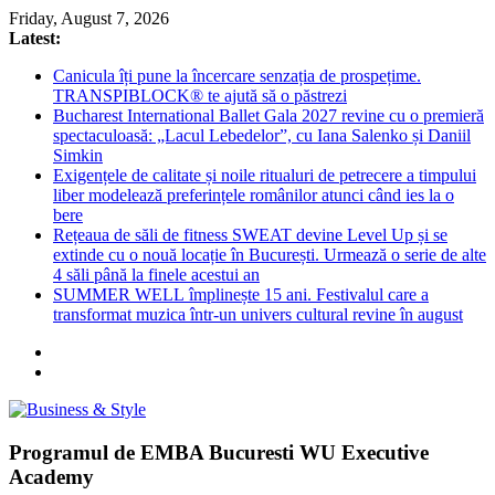
Skip
Friday, August 7, 2026
to
Latest:
content
Canicula îți pune la încercare senzația de prospețime.
TRANSPIBLOCK® te ajută să o păstrezi
Bucharest International Ballet Gala 2027 revine cu o premieră
spectaculoasă: „Lacul Lebedelor”, cu Iana Salenko și Daniil
Simkin
Exigențele de calitate și noile ritualuri de petrecere a timpului
liber modelează preferințele românilor atunci când ies la o
bere
Rețeaua de săli de fitness SWEAT devine Level Up și se
extinde cu o nouă locație în București. Urmează o serie de alte
4 săli până la finele acestui an
SUMMER WELL împlinește 15 ani. Festivalul care a
transformat muzica într-un univers cultural revine în august
Business
Programul de EMBA Bucuresti WU Executive
&
Academy