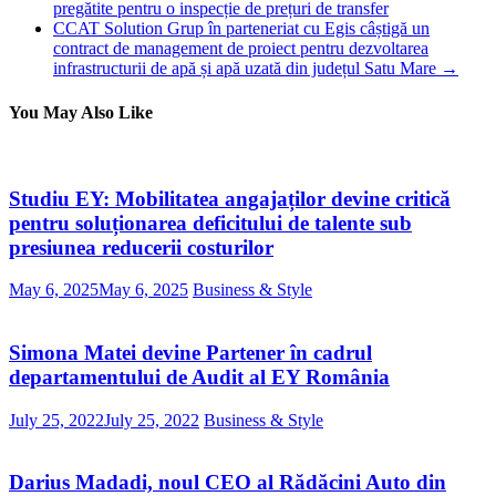
pregătite pentru o inspecție de prețuri de transfer
CCAT Solution Grup în parteneriat cu Egis câștigă un
contract de management de proiect pentru dezvoltarea
infrastructurii de apă și apă uzată din județul Satu Mare
→
You May Also Like
Studiu EY: Mobilitatea angajaților devine critică
pentru soluționarea deficitului de talente sub
presiunea reducerii costurilor
May 6, 2025
May 6, 2025
Business & Style
Simona Matei devine Partener în cadrul
departamentului de Audit al EY România
July 25, 2022
July 25, 2022
Business & Style
Darius Madadi, noul CEO al Rădăcini Auto din