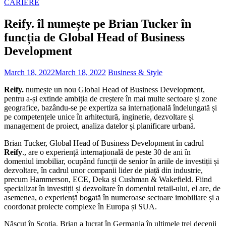
CARIERE
Reify. îl numește pe Brian Tucker în
funcția de Global Head of Business
Development
March 18, 2022
March 18, 2022
Business & Style
Reify.
numește un nou Global Head of Business Development,
pentru a-și extinde ambiția de creștere în mai multe sectoare și zone
geografice, bazându-se pe expertiza sa internațională îndelungată și
pe competențele unice în arhitectură, inginerie, dezvoltare și
management de proiect, analiza datelor și planificare urbană.
Brian Tucker, Global Head of Business Development în cadrul
Reify
., are o experiență internațională de peste 30 de ani în
domeniul imobiliar, ocupând funcții de senior în ariile de investiții și
dezvoltare, în cadrul unor companii lider de piață din industrie,
precum Hammerson, ECE, Deka și Cushman & Wakefield. Fiind
specializat în investiții și dezvoltare în domeniul retail-ului, el are, de
asemenea, o experiență bogată în numeroase sectoare imobiliare și a
coordonat proiecte complexe în Europa și SUA.
Născut în Scoția, Brian a lucrat în Germania în ultimele trei decenii