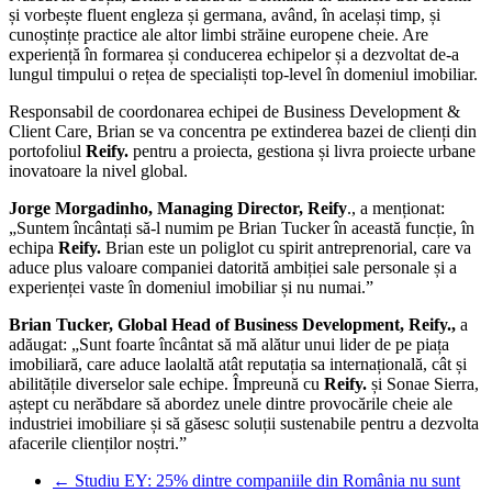
și vorbește fluent engleza și germana, având, în același timp, și
cunoștințe practice ale altor limbi străine europene cheie. Are
experiență în formarea și conducerea echipelor și a dezvoltat de-a
lungul timpului o rețea de specialiști top-level în domeniul imobiliar.
Responsabil de coordonarea echipei de Business Development &
Client Care, Brian se va concentra pe extinderea bazei de clienți din
portofoliul
Reify.
pentru a proiecta, gestiona și livra proiecte urbane
inovatoare la nivel global.
Jorge Morgadinho, Managing Director, Reify
., a menționat:
„Suntem încântați să-l numim pe Brian Tucker în această funcție, în
echipa
Reify.
Brian este un poliglot cu spirit antreprenorial, care va
aduce plus valoare companiei datorită ambiției sale personale și a
experienței vaste în domeniul imobiliar și nu numai.”
Brian Tucker, Global Head of Business Development, Reify.,
a
adăugat: „Sunt foarte încântat să mă alătur unui lider de pe piața
imobiliară, care aduce laolaltă atât reputația sa internațională, cât și
abilitățile diverselor sale echipe. Împreună cu
Reify.
și Sonae Sierra,
aștept cu nerăbdare să abordez unele dintre provocările cheie ale
industriei imobiliare și să găsesc soluții sustenabile pentru a dezvolta
afacerile clienților noștri.”
←
Studiu EY: 25% dintre companiile din România nu sunt