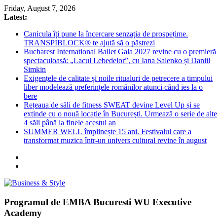
Skip
Friday, August 7, 2026
to
Latest:
content
Canicula îți pune la încercare senzația de prospețime.
TRANSPIBLOCK® te ajută să o păstrezi
Bucharest International Ballet Gala 2027 revine cu o premieră
spectaculoasă: „Lacul Lebedelor”, cu Iana Salenko și Daniil
Simkin
Exigențele de calitate și noile ritualuri de petrecere a timpului
liber modelează preferințele românilor atunci când ies la o
bere
Rețeaua de săli de fitness SWEAT devine Level Up și se
extinde cu o nouă locație în București. Urmează o serie de alte
4 săli până la finele acestui an
SUMMER WELL împlinește 15 ani. Festivalul care a
transformat muzica într-un univers cultural revine în august
Business
Programul de EMBA Bucuresti WU Executive
&
Academy