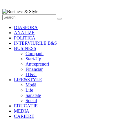
Style
Știri
cu
stil
DIASPORA
ANALIZE
POLITICĂ
INTERVIURILE B&S
BUSINESS
Companii
Start-Up
Antreprenori
Financiar
IT&C
LIFE&STYLE
Modă
Life
Sănătate
Social
EDUCAȚIE
MEDIA
CARIERE