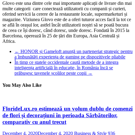
Glovo este una dintre cele mai importante aplicații de livrare din mai
multe categorii care conectează utilizatorii cu companii și curieri,
oferind servicii la cerere de la restaurante locale, supermarketuri și
magazine. Viziunea Glovo este de a oferi tuturor acces facil la tot ce
se află în orașul lor, astfel încât utilizatorii noștri să se poată bucura
de ceea ce își doresc, când doresc, unde doresc. Fondată în 2015 la
Barcelona, operează în 25 de țări din Europa, Asia Centrală și
Africa.
←
HONOR și Gameloft anunță un parteneriat strategic pentru
a îmbunătăți experiența de gaming pe dispozitivele pliabile
În timp ce statele occidentale caută metode de a integra
inteligența artificială în educație, în România încă se
prăbușesc tavenele școlilor peste copii
→
You May Also Like
FlorideLux.ro estimează un volum dublu de comenzi
de flori și decorațiuni în perioada Sărbătorilor,
comparativ cu anul trecut
December 4, 2020
December 4, 2020
Business & Style
936