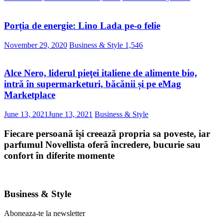
Porția de energie: Lino Lada pe-o felie
November 29, 2020
Business & Style
1,546
Alce Nero, liderul pieţei italiene de alimente bio,
intră în supermarketuri, băcănii și pe eMag
Marketplace
June 13, 2021
June 13, 2021
Business & Style
Fiecare persoană își creează propria sa poveste, iar
parfumul Novellista oferă încredere, bucurie sau
confort în diferite momente
Business & Style
Aboneaza-te la newsletter