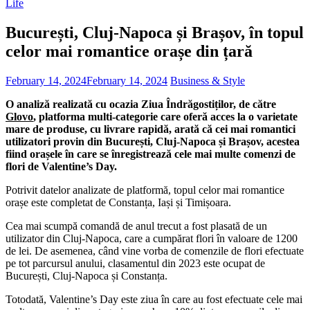
Life
București, Cluj-Napoca și Brașov, în topul
celor mai romantice orașe din țară
February 14, 2024
February 14, 2024
Business & Style
O analiză realizată cu ocazia Ziua Îndrăgostiților, de către
Glovo
, platforma multi-categorie care oferă acces la o varietate
mare de produse, cu livrare rapidă, arată că cei mai romantici
utilizatori provin din București, Cluj-Napoca și Brașov, acestea
fiind orașele în care se înregistrează cele mai multe comenzi de
flori de Valentine’s Day.
Potrivit datelor analizate de platformă, topul celor mai romantice
orașe este completat de Constanța, Iași și Timișoara.
Cea mai scumpă comandă de anul trecut a fost plasată de un
utilizator din Cluj-Napoca, care a cumpărat flori în valoare de 1200
de lei. De asemenea, când vine vorba de comenzile de flori efectuate
pe tot parcursul anului, clasamentul din 2023 este ocupat de
București, Cluj-Napoca și Constanța.
Totodată, Valentine’s Day este ziua în care au fost efectuate cele mai