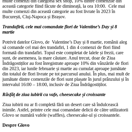
multe comenzi din categoria sex shop, 10% dintre comenzile din
această categorie fiind făcute de dimineață, la ora 10:00. Cele mai
multe comenzi din această categorie au fost livrate în 2023 în
București, Cluj-Napoca și Brașov.
Trandafirii, cele mai comandate flori de Valentine’s Day și 8
martie
Potrivit datelor Glovo, de Valentine’s Day și 8 martie, românii aleg
să comande cel mai des trandafiri, 1 din 4 comenzi de flori fiind
formată din trandafiri. Topul este completat de lalele și frezii, care
sunt, de asemenea, la mare căutare. Anul trecut, doar de Ziua
Îndrăgostiților au fost înregistrate aproape 10% din vânzările de flori
din 2023, iar lunile februarie și martie au cumulat aproape jumătate
din totalul de flori livrate pe tot parcursul anului. În plus, mai mult de
jumătate dintre comenzile de flori sunt plasate în jurul prânzului și în
intervalul 16:00 – 18:00, inclusiv de Ziua Îndrăgostiților.
Răsfăț de ziua iubirii cu vafe, cheesecake și croissante
Ziua iubirii nu ar fi completă fără un desert care să îndulcească
inimile. Astfel, printre cele mai comandate delicii de către utilizatorii
Glovo se numără vafele (waffles), cheesecake-ul și croissantele.
Despre Glovo