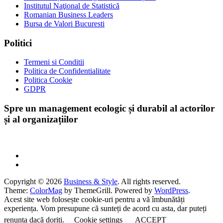
Institutul Naţional de Statistică
Romanian Business Leaders
Bursa de Valori Bucuresti
Politici
Termeni si Conditii
Politica de Confidentialitate
Politica Cookie
GDPR
Spre un management ecologic și durabil al actorilor
și al organizațiilor
Copyright © 2026
Business & Style
. All rights reserved.
Theme:
ColorMag
by ThemeGrill. Powered by
WordPress
.
Acest site web folosește cookie-uri pentru a vă îmbunătăți
experiența. Vom presupune că sunteți de acord cu asta, dar puteți
renunța dacă doriți.
Cookie settings
ACCEPT