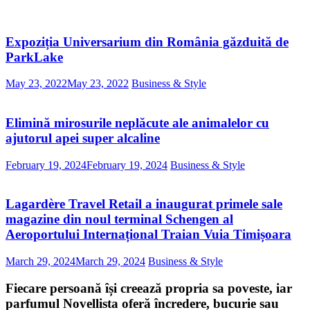
Expoziția Universarium din România găzduită de
ParkLake
May 23, 2022
May 23, 2022
Business & Style
Elimină mirosurile neplăcute ale animalelor cu
ajutorul apei super alcaline
February 19, 2024
February 19, 2024
Business & Style
Lagardère Travel Retail a inaugurat primele sale
magazine din noul terminal Schengen al
Aeroportului Internațional Traian Vuia Timișoara
March 29, 2024
March 29, 2024
Business & Style
Fiecare persoană își creează propria sa poveste, iar
parfumul Novellista oferă încredere, bucurie sau