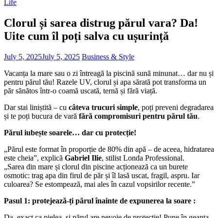
Life
Clorul și sarea distrug părul vara? Da!
Uite cum îl poți salva cu ușurință
July 5, 2025
July 5, 2025
Business & Style
Vacanța la mare sau o zi întreagă la piscină sună minunat… dar nu și
pentru părul tău! Razele UV, clorul și apa sărată pot transforma un
păr sănătos într-o coamă uscată, ternă și fără viață.
Dar stai liniștită – cu
câteva trucuri simple
, poți preveni degradarea
și te poți bucura de vară
fără compromisuri pentru părul tău
.
Părul iubește soarele… dar cu protecție!
„Părul este format în proporție de 80% din apă – de aceea, hidratarea
este cheia”, explică
Gabriel Ilie
, stilist Londa Professional.
„Sarea din mare și clorul din piscine acționează ca un burete
osmotic: trag apa din firul de păr și îl lasă uscat, fragil, aspru. Iar
culoarea? Se estompează, mai ales în cazul vopsirilor recente.”
Pasul 1: protejează-ți părul înainte de expunerea la soare :
Da, exact ca pielea, și părul are nevoie de protecție! Pune în geanta