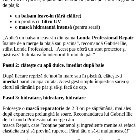
de plajă:
un
balsam leave-in (fără clătire)
un produs cu
filtru UV
o
mască hidratantă intensă
(pentru seară)
„Aplică un balsam leave-in din gama
Londa Professional Repair
înainte de a merge la plajă sau piscină”, recomandă Gabriel Ilie,
stilist Londa Professional. „Acest pas oferă un strat protector și
păstrează hidratarea în interiorul firului de păr.”
Pasul 2: clătește cu apă dulce, imediat după baie
După fiecare repriză de înot în mare sau în piscină, clătește-ți
imediat
părul cu apă curată. Acest gest simplu împiedică sarea și
clorul să rămână pe păr și să-și facă de cap.
Pasul 3: hidratare, hidratare, hidratare
Folosește o
mască reparatorie
de 2-3 ori pe săptămână, mai ales
după expunerea prelungită la soare. Recomandarea lui Gabriel Ilie
de la Londa Professional merge către:
masca Repair, care ”conține pantenol și ingrediente menite să refacă
elasticitatea și să prevină ruperea. Părul tău o să-ți mulțumească!”