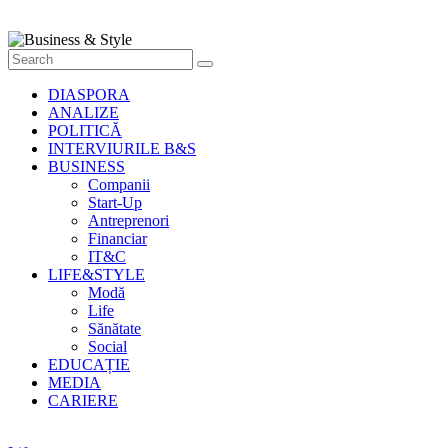
Style
Știri
cu
stil
DIASPORA
ANALIZE
POLITICĂ
INTERVIURILE B&S
BUSINESS
Companii
Start-Up
Antreprenori
Financiar
IT&C
LIFE&STYLE
Modă
Life
Sănătate
Social
EDUCAȚIE
MEDIA
CARIERE