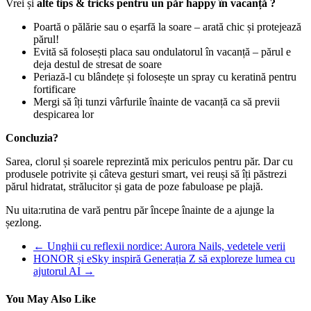
Vrei și
alte tips & tricks pentru un păr happy în vacanță ?
Poartă o pălărie sau o eșarfă la soare – arată chic și protejează
părul!
Evită să folosești placa sau ondulatorul în vacanță – părul e
deja destul de stresat de soare
Periază-l cu blândețe și folosește un spray cu keratină pentru
fortificare
Mergi să îți tunzi vârfurile înainte de vacanță ca să previi
despicarea lor
Concluzia?
Sarea, clorul și soarele reprezintă mix periculos pentru păr. Dar cu
produsele potrivite și câteva gesturi smart, vei reuși să îți păstrezi
părul hidratat, strălucitor și gata de poze fabuloase pe plajă.
Nu uita:rutina de vară pentru păr începe înainte de a ajunge la
șezlong.
←
Unghii cu reflexii nordice: Aurora Nails, vedetele verii
HONOR și eSky inspiră Generația Z să exploreze lumea cu
ajutorul AI
→
You May Also Like