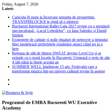
Skip
Friday, August 7, 2026
to
Latest:
content
Canicula îți pune la încercare senzația de prospețime.
TRANSPIBLOCK® te ajută să o păstrezi
Bucharest International Ballet Gala 2027 revine cu o premieră
spectaculoasă: „Lacul Lebedelor”, cu Iana Salenko și Daniil
Simkin
Exigențele de calitate și noile ritualuri de petrecere a timpului
liber modelează preferințele românilor atunci când ies la o
bere
Rețeaua de săli de fitness SWEAT devine Level Up și se
extinde cu o nouă locație în București. Urmează o serie de alte
4 săli până la finele acestui an
SUMMER WELL împlinește 15 ani. Festivalul care a
transformat muzica într-un univers cultural revine în august
Business
Programul de EMBA Bucuresti WU Executive
&
Academy