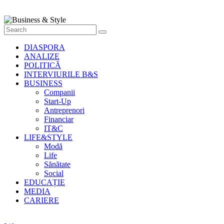
Style
Știri
cu
stil
DIASPORA
ANALIZE
POLITICĂ
INTERVIURILE B&S
BUSINESS
Companii
Start-Up
Antreprenori
Financiar
IT&C
LIFE&STYLE
Modă
Life
Sănătate
Social
EDUCAȚIE
MEDIA
CARIERE