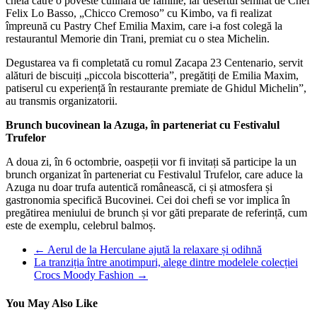
cheia către o poveste culinară de familie, iar desertul semnat de Chef
Felix Lo Basso, „Chicco Cremoso” cu Kimbo, va fi realizat
împreună cu Pastry Chef Emilia Maxim, care i-a fost colegă la
restaurantul Memorie din Trani, premiat cu o stea Michelin.
Degustarea va fi completată cu romul Zacapa 23 Centenario, servit
alături de biscuiți „piccola biscotteria”, pregătiți de Emilia Maxim,
patiserul cu experiență în restaurante premiate de Ghidul Michelin”,
au transmis organizatorii.
Brunch bucovinean la Azuga, în parteneriat cu Festivalul
Trufelor
A doua zi, în 6 octombrie, oaspeții vor fi invitați să participe la un
brunch organizat în parteneriat cu Festivalul Trufelor, care aduce la
Azuga nu doar trufa autentică românească, ci și atmosfera și
gastronomia specifică Bucovinei. Cei doi chefi se vor implica în
pregătirea meniului de brunch și vor găti preparate de referință, cum
este de exemplu, celebrul balmoș.
←
Aerul de la Herculane ajută la relaxare și odihnă
La tranziția între anotimpuri, alege dintre modelele colecției
Crocs Moody Fashion
→
You May Also Like