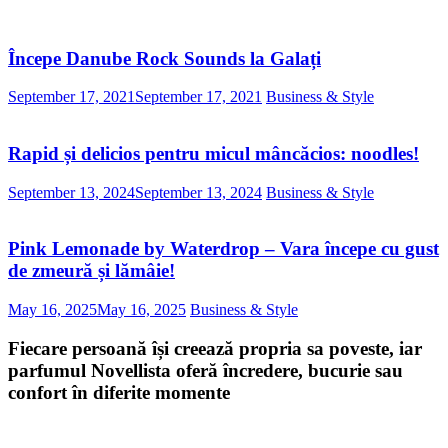
Începe Danube Rock Sounds la Galați
September 17, 2021
September 17, 2021
Business & Style
Rapid și delicios pentru micul mâncăcios: noodles!
September 13, 2024
September 13, 2024
Business & Style
Pink Lemonade by Waterdrop – Vara începe cu gust
de zmeură și lămâie!
May 16, 2025
May 16, 2025
Business & Style
Fiecare persoană își creează propria sa poveste, iar
parfumul Novellista oferă încredere, bucurie sau
confort în diferite momente