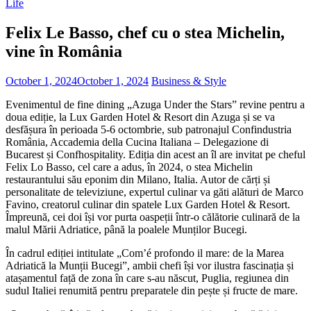
Life
Felix Le Basso, chef cu o stea Michelin,
vine în România
October 1, 2024
October 1, 2024
Business & Style
Evenimentul de fine dining „Azuga Under the Stars” revine pentru a
doua ediție, la Lux Garden Hotel & Resort din Azuga și se va
desfășura în perioada 5-6 octombrie, sub patronajul Confindustria
România, Accademia della Cucina Italiana – Delegazione di
Bucarest și Confhospitality. Ediția din acest an îl are invitat pe cheful
Felix Lo Basso, cel care a adus, în 2024, o stea Michelin
restaurantului său eponim din Milano, Italia. Autor de cărți și
personalitate de televiziune, expertul culinar va găti alături de Marco
Favino, creatorul culinar din spatele Lux Garden Hotel & Resort.
Împreună, cei doi își vor purta oaspeții într-o călătorie culinară de la
malul Mării Adriatice, până la poalele Munților Bucegi.
În cadrul ediției intitulate „Com’é profondo il mare: de la Marea
Adriatică la Munții Bucegi”, ambii chefi își vor ilustra fascinația și
atașamentul față de zona în care s-au născut, Puglia, regiunea din
sudul Italiei renumită pentru preparatele din pește și fructe de mare.