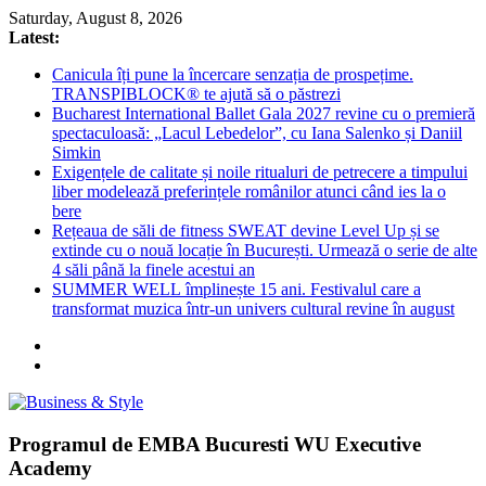
Skip
Saturday, August 8, 2026
to
Latest:
content
Canicula îți pune la încercare senzația de prospețime.
TRANSPIBLOCK® te ajută să o păstrezi
Bucharest International Ballet Gala 2027 revine cu o premieră
spectaculoasă: „Lacul Lebedelor”, cu Iana Salenko și Daniil
Simkin
Exigențele de calitate și noile ritualuri de petrecere a timpului
liber modelează preferințele românilor atunci când ies la o
bere
Rețeaua de săli de fitness SWEAT devine Level Up și se
extinde cu o nouă locație în București. Urmează o serie de alte
4 săli până la finele acestui an
SUMMER WELL împlinește 15 ani. Festivalul care a
transformat muzica într-un univers cultural revine în august
Business
Programul de EMBA Bucuresti WU Executive
&
Academy