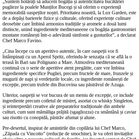
„Suntem hotărâți să aducem bogăția și autenticitatea bucătăriei
puglieze la poalele Munților Bucegi și să oferim o experiență
memorabilă oaspeților noștri. Prioritatea noastră, la Lux Garden, este
de a depăși barierele fizice și culturale, oferind experiențe culinare
deosebite care îmbină armonios tradițiile și aromele a două lumi
distincte, unind ingredientele mediteraneene cu bogăția gastronomiei
montane românești într-o adevărată simfonie a gusturilor”, a declarat
Chef Marco Favino.
„Cina începe cu un aperitivo autentic, în care oaspeții vor fi
întâmpinați cu un Aperol Spritz, oferindu-le senzația că se află la o
terasă în Bari sau Polignano a Mare. Atmosfera mediteraneană
continuă cu o serie de aperitive atent pregătite, care vor îmbina
ingredientele specifice Pugliei, precum fructele de mare, frunzele și
mugurii de napi și verdețurile locale, cu ingrediente românești de
excepție, precum trufele din Bucovina sau păstrăvul de Azuga.
Ulterior, oaspeții se vor bucura de un meniu de excepție, ce include
ingrediente precum cotletul de mistreț, asortat cu whisky Singleton,
și reinterpretări creative ale preparatelor tradiționale din ambele
culturi, cum sunt mămăliga prăjită (sgagliozza) cu smântână și caviar
sau risotto cu conopidă, păstrăv afumat și alune.
Pre-desertul, inspirat de amintirile din copilăria lui Chef Marco,
„Zăpada cu Vincotto” (reducție de smochine), le va oferi invitaților