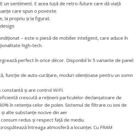
E un sentiment. E acea tușă de retro-future care dă viață
 nuanțe care spun o poveste.
la propriu și la figurat.
 design
iționat – este o piesă de mobilier inteligent, care aduce în
ționalitate high-tech.
ntegrează perfect în orice décor. Disponibil în 5 variante de panel
că, funcție de auto-curățare, moduri silențioase pentru un somn
constantă și are control WIFI.
eficientă crescută a reținerii particulelor declanșatoare de
a 80% în retenția celor de polen. Sistemul de filtrare cu ioni de
ii și alte substanțe nocive din aer
 consum redus și respect față de mediu.
împrospătează întreaga atmosferă a locuinței. Cu FRAM