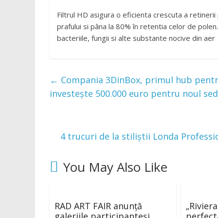
Filtrul HD asigura o eficienta crescuta a retineri
prafului si pâna la 80% în retentia celor de polen.
bacteriile, fungii si alte substante nocive din aer
←
Compania 3DinBox, primul hub pentru 
investește 500.000 euro pentru noul sed
4 trucuri de la stiliștii Londa Profess
You May Also Like
RAD ART FAIR anunță
„Rivier
galeriile participanteși
perfect