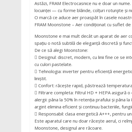
Astăzi, FRAM Electrocasnice nu e doar un nume. 
locuinței — cu forme blânde, colțuri rotunjite și
O marcă ce aduce aer proaspăt în casele noastre, 
FRAM Moonstone – Aer condiționat cu suflet de
Moonstone e mai mult decât un aparat de aer cond
spațiu o notă subtilă de eleganță discretă și func
De ce să alegi Moonstone:
 Designul: discret, modern, cu linii fine ce se i
cu culori pastelate.
 Tehnologia: inverter pentru eficiență energeti
liniștit.
 Confort: răcește rapid, păstrează temperatura 
 Filtrare completa: Filtrul HD + HEPA asigură o 
alergii: pâna la 50% în retenția prafului și pâna l
argint elimina eficient și continuu bacteriile, fung
 Responsabil: clasa energetică A+++, pentru un
Este aparatul care nu doar răcește aerul, ci re
Moonstone, designul are răcoare.