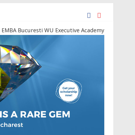
 Daniil Simkin
s la o bere
 EMBA Bucuresti WU Executive Academy
te 4 săli până la finele acestui an