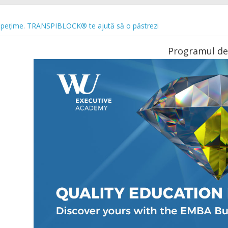
rospețime. TRANSPIBLOCK® te ajută să o păstrezi
ne cu o premieră spectaculoasă: „Lacul Lebedelor”, cu Iana Salenko și
trecere a timpului liber modelează preferințele românilor atunci când ie
Programul de
 Up și se extinde cu o nouă locație în București. Urmează o serie de al
re a transformat muzica într-un univers cultural revine în august