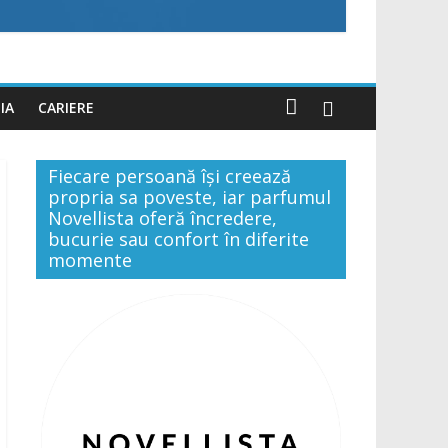
IA
CARIERE
Fiecare persoană își creează
propria sa poveste, iar parfumul
Novellista oferă încredere,
bucurie sau confort în diferite
momente