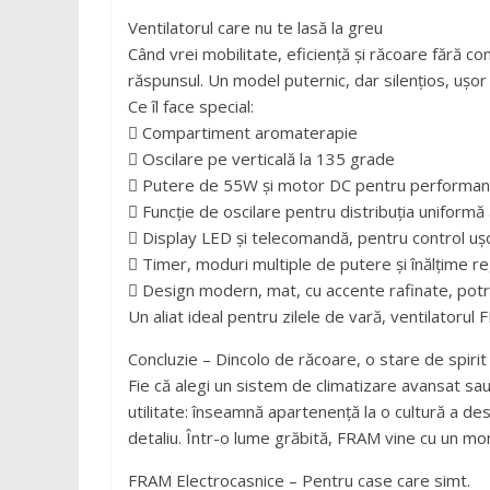
Ventilatorul care nu te lasă la greu
Când vrei mobilitate, eficiență și răcoare fără
răspunsul. Un model puternic, dar silențios, ușor
Ce îl face special:
 Compartiment aromaterapie
 Oscilare pe verticală la 135 grade
 Putere de 55W și motor DC pentru performanță
 Funcție de oscilare pentru distribuția uniformă 
 Display LED și telecomandă, pentru control uș
 Timer, moduri multiple de putere și înălțime reg
 Design modern, mat, cu accente rafinate, potriv
Un aliat ideal pentru zilele de vară, ventilatorul
Concluzie – Dincolo de răcoare, o stare de spirit
Fie că alegi un sistem de climatizare avansat s
utilitate: înseamnă apartenență la o cultură a de
detaliu. Într-o lume grăbită, FRAM vine cu un mo
FRAM Electrocasnice – Pentru case care simt.