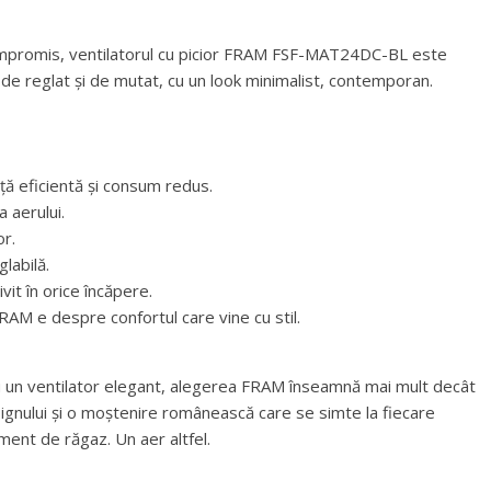
 compromis, ventilatorul cu picior FRAM FSF-MAT24DC-BL este
 de reglat și de mutat, cu un look minimalist, contemporan.
 eficientă și consum redus.
a aerului.
or.
labilă.
it în orice încăpere.
 FRAM e despre confortul care vine cu stil.
au un ventilator elegant, alegerea FRAM înseamnă mai mult decât
signului și o moștenire românească care se simte la fiecare
ment de răgaz. Un aer altfel.