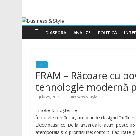
DIASPORA
ANALIZE
POLITICĂ
INTER
Life
FRAM – Răcoare cu pov
tehnologie modernă pe
July 29, 2025
Business & Style
Emoție & moștenire
În casele românilor, acolo unde designul întâlne
Electrocasnice. De la lansarea lui acum peste 65
atemporală și o promisiune: confort, fiabilitate și 