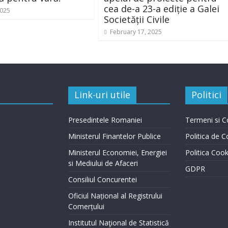
cea de-a 23-a ediție a Galei
2025
Societății Civile
February 17, 2025
Link-uri utile
Politici
Presedintele Romaniei
Termeni si Co
Ministerul Finantelor Publice
Politica de C
Ministerul Economiei, Energiei
Politica Cook
si Mediului de Afaceri
GDPR
Consiliul Concurentei
Oficiul Național al Registrului
Comerțului
Institutul Naţional de Statistică