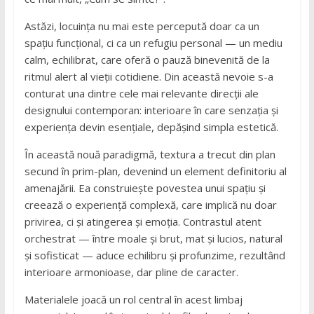
Astăzi, locuința nu mai este percepută doar ca un
spațiu funcțional, ci ca un refugiu personal — un mediu
calm, echilibrat, care oferă o pauză binevenită de la
ritmul alert al vieții cotidiene. Din această nevoie s-a
conturat una dintre cele mai relevante direcții ale
designului contemporan: interioare în care senzația și
experiența devin esențiale, depășind simpla estetică.
În această nouă paradigmă, textura a trecut din plan
secund în prim-plan, devenind un element definitoriu al
amenajării. Ea construiește povestea unui spațiu și
creează o experiență complexă, care implică nu doar
privirea, ci și atingerea și emoția. Contrastul atent
orchestrat — între moale și brut, mat și lucios, natural
și sofisticat — aduce echilibru și profunzime, rezultând
interioare armonioase, dar pline de caracter.
Materialele joacă un rol central în acest limbaj