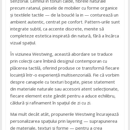
senzorial. Lemnul în tonuri calde, fibrele naturale
precum ratanul, piesele de mobilier cu forme organice
și textilele tactile — de la bouclé la in — conturează un
ambient autentic, centrat pe confort. Pattern-urile sunt
integrate subtil, ca accente discrete, menite să
completeze estetica inspirată din natură, fără a încărca
vizual spațiul.
În viziunea Westwing, această abordare se traduce
prin colecții care îmbină designul contemporan cu
plăcerea tactilă, oferind produse ce transformă fiecare
locuință într-o experiență multisenzorială. Fie că vorbim
despre canapele cu texturi bogate, piese statement
din materiale naturale sau accesorii atent selecționate,
fiecare element este gândit pentru a aduce echilibru,
căldură și rafinament în spațiul de zi cu zi.
Mai mult decât atât, propunerile Westwing încurajează
personalizarea spațiului prin layering — suprapunerea
de materiale, texturi și forme — pentru a crea