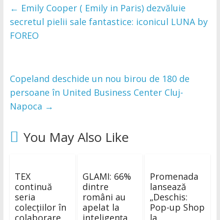
←
Emily Cooper ( Emily in Paris) dezvăluie
secretul pielii sale fantastice: iconicul LUNA by
FOREO
Copeland deschide un nou birou de 180 de
persoane în United Business Center Cluj-
Napoca
→
You May Also Like
TEX
GLAMI: 66%
Promenada
continuă
dintre
lansează
seria
români au
„Deschis:
colecțiilor în
apelat la
Pop-up Shop
colaborare
inteligența
la