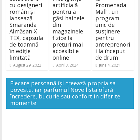
cu designeri
artificială
Promenada
români și
pentru a
Mall”, un
lansează
găsi hainele
program
Smaranda
din
unic de
Almășan X
magazinele
susținere
TEX, capsula
fizice la
pentru
de toamnă
prețuri mai
antreprenori
în ediție
accesibile
i la început
limitată
online
de drum
August 29, 2022
April 3, 2024
June 4, 2021
Fiecare persoană își creează propria sa
poveste, iar parfumul Novellista oferă
încredere, bucurie sau confort în diferite
momente