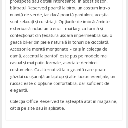
proaspete sau detalii interesante. În acest sezon,
bărbatul Reserved poartă la birou un costum într-o
nuanță de verde, iar dacă poartă pantaloni, aceștia
sunt relaxați și cu striații. Opțiunile de îmbrăcăminte
exterioară includ un trenci – mai larg ca formă și
confecționat din țesătură ușoară impermeabilă sau o
geacă biker din piele naturală în tonuri de ciocolată.
Accesoriile merită menționate – ca și în colecția de
damă, accentul la pantofi este pus pe modele mai
casual și mai puțin formale, asociate deobicei
costumelor. Ca alternativă la o geantă care poate
găzdui cu ușurință un laptop și alte lucruri esențiale, un
rucsac este o opțiune confortabilă, dar suficient de
elegantă.
Colecția Office Reserved te așteaptă atât în magazine,
cât și pe site sau în aplicație.