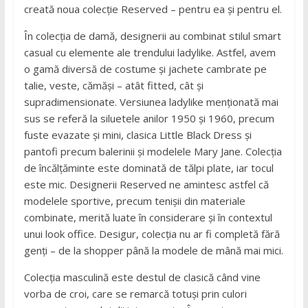
creată noua colecție Reserved – pentru ea și pentru el.
În colecția de damă, designerii au combinat stilul smart
casual cu elemente ale trendului ladylike. Astfel, avem
o gamă diversă de costume și jachete cambrate pe
talie, veste, cămăși – atât fitted, cât și
supradimensionate. Versiunea ladylike menționată mai
sus se referă la siluetele anilor 1950 și 1960, precum
fuste evazate și mini, clasica Little Black Dress și
pantofi precum balerinii și modelele Mary Jane. Colecția
de încălțăminte este dominată de tălpi plate, iar tocul
este mic. Designerii Reserved ne amintesc astfel că
modelele sportive, precum tenișii din materiale
combinate, merită luate în considerare și în contextul
unui look office. Desigur, colecția nu ar fi completă fără
genți – de la shopper până la modele de mână mai mici.
Colecția masculină este destul de clasică când vine
vorba de croi, care se remarcă totuși prin culori