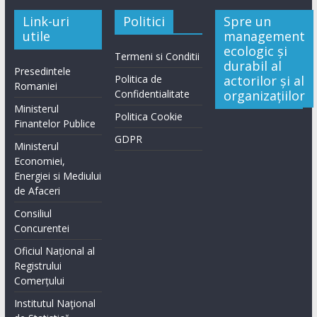
Link-uri
Politici
Spre un
utile
management
ecologic și
Termeni si Conditii
durabil al
Presedintele
Politica de
actorilor și al
Romaniei
Confidentialitate
organizațiilor
Ministerul
Politica Cookie
Finantelor Publice
GDPR
Ministerul
Economiei,
Energiei si Mediului
de Afaceri
Consiliul
Concurentei
Oficiul Național al
Registrului
Comerțului
Institutul Naţional