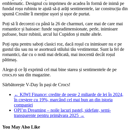
emblematic. Designul cu imprimeu de acadea în formă de inimă pe
fundal roșu rubiniu te ajută să-ți arăți sentimentele, iar construcția din
spumă Croslite îi menține ușori și ușor de purtat.
Poți să îi decorezi cu până la 26 de charmuri, care mai de care mai
romantice și haioase: funde supradimensionate, perle, inimioare
pufoase, buze rubinii, arcul lui Cupidon și multe altele.
Poți opta pentru saboți clasici roz, dacă roșul cu inimioare nu e pe
gustul tău sau nu se asortează stilului tău vestimentar. Sunt la fel de
romantici, dar cu o notă mai delicată, mai inocentă decât roșul
pătimaș.
Alege-ți ce îți exprimă cel mai bine starea și sentimentele de pe
crocs.ro sau din magazine.
Sărbătorește V-Day în pași de Crocs!
←
KIWI Finance: credite de peste 2 miliarde de lei în 2024,
în creștere cu 19%, marcând cel mai bun an din istoria
companiei
OPI’m Dreaming – noile lacuri pastel, sidefate, semi-
transparente pentru primăvara 2025
→
You May Also Like