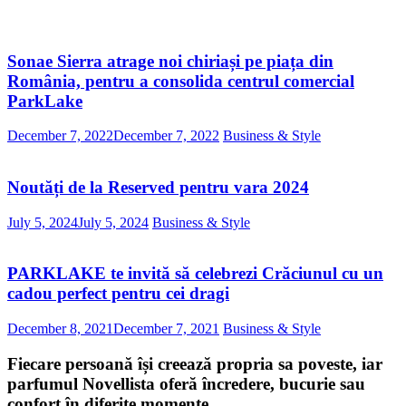
Sonae Sierra atrage noi chiriași pe piața din
România, pentru a consolida centrul comercial
ParkLake
December 7, 2022
December 7, 2022
Business & Style
Noutăți de la Reserved pentru vara 2024
July 5, 2024
July 5, 2024
Business & Style
PARKLAKE te invită să celebrezi Crăciunul cu un
cadou perfect pentru cei dragi
December 8, 2021
December 7, 2021
Business & Style
Fiecare persoană își creează propria sa poveste, iar
parfumul Novellista oferă încredere, bucurie sau
confort în diferite momente