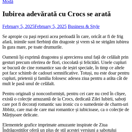
Modă
Iubirea adevărată cu Crocs se arată
February 5, 2025
February 5, 2025
Business & Style
Se apropie cu pași repezi acea perioadă în care, oricât ar fi de frig
afară, inimile sunt fierbinți din dragoste și vrem să ne strigăm iubirea
în gura mare, pe toate drumurile.
Oamenii își exprimă dragostea și aprecierea unul față de celălalt prin
gesturi precum oferirea de flori, ciocolată și felicitări. Unele cupluri
se bucură de cine romantice sau de ieșiri speciale, în timp ce altele
pot face schimb de cadouri semnificative. Totuși, nu este doar pentru
cupluri, prietenii și familia folosesc adesea ziua pentru a arăta cât de
mult le pasă unul de celălalt.
Pentru originali și nonconformiști, pentru cei care nu cred în clișee,
există o colecție amuzantă de la Crocs, dedicată Zilei Iubirii, saboți
care pot fi decorați romantic sau ironic cu o sumedenie de charm-uri
Jibbitz, care mai de care mai romantice și iubicioase, ca o colecție de
Mărțișoare delicate.
Elementele grafice imprimate amuzante inspirate de Ziua
Îndrăgostiților oferă un plus de stil acestei versiuni a sabotului