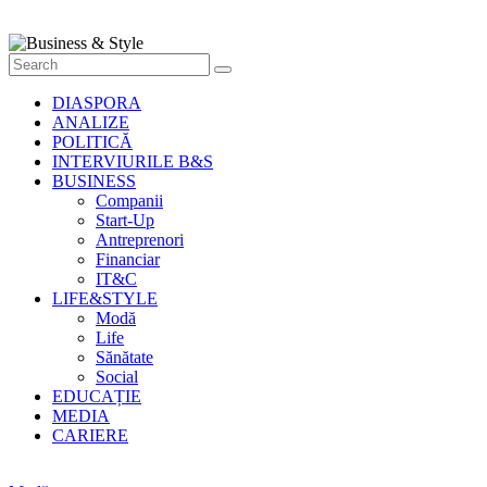
Style
Știri
cu
stil
DIASPORA
ANALIZE
POLITICĂ
INTERVIURILE B&S
BUSINESS
Companii
Start-Up
Antreprenori
Financiar
IT&C
LIFE&STYLE
Modă
Life
Sănătate
Social
EDUCAȚIE
MEDIA
CARIERE