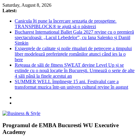
Skip
Saturday, August 8, 2026
to
Latest:
content
Canicula îți pune la încercare senzația de prospețime.
TRANSPIBLOCK® te ajută să o păstrezi
Bucharest International Ballet Gala 2027 revine cu o premieră
spectaculoasă: „Lacul Lebedelor”, cu Iana Salenko și Daniil
Simkin
Exigențele de calitate și noile ritualuri de petrecere a timpului
liber modelează preferințele românilor atunci când ies la o
bere
Rețeaua de săli de fitness SWEAT devine Level Up și se
extinde cu o nouă locație în București. Urmează o serie de alte
4 săli până la finele acestui an
SUMMER WELL împlinește 15 ani. Festivalul care a
transformat muzica într-un univers cultural revine în august
Business
Programul de EMBA Bucuresti WU Executive
&
Academy