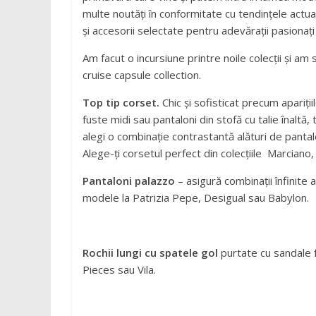
multe noutăți în conformitate cu tendințele actua
și accesorii selectate pentru adevărații pasionaț
Am facut o incursiune printre noile colecții și am
cruise capsule collection.
Top tip corset.
Chic și sofisticat precum apariți
fuste midi sau pantaloni din stofă cu talie înaltă,
alegi o combinație contrastantă alături de pantal
Alege-ți corsetul perfect din colecțiile Marciano
Pantaloni palazzo
– asigură combinații înfinite 
modele la Patrizia Pepe, Desigual sau Babylon.
Rochii lungi cu spatele gol
purtate cu sandale f
Pieces sau Vila.