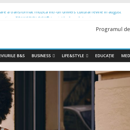
re a transformat muzica într-un univers cultural revine în august
rospețime. TRANSPIBLOCK® te ajută să o păstrezi
ne cu o premieră spectaculoasă: „Lacul Lebedelor”, cu Iana Salenko și
Programul de
trecere a timpului liber modelează preferințele românilor atunci când ie
 Up și se extinde cu o nouă locație în București. Urmează o serie de al
VIURILE B&S
BUSINESS
LIFE&STYLE
EDUCAȚIE
MED