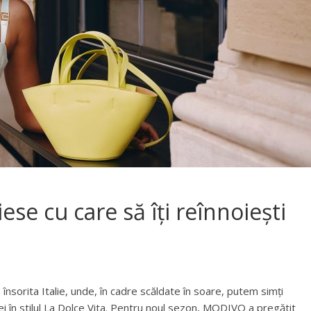
ese cu care să îți reînnoiești
sorita Italie, unde, în cadre scăldate în soare, putem simți
i în stilul La Dolce Vita. Pentru noul sezon, MODIVO a pregătit