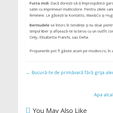
Fusta midi
. Dacă dorești să-ți împrospătezi gar
satin cu imprimeuri multicolore. Pentru zilele cani
feminine. Le găsești la Kontatto, Max&Co și Hug
Bermudele
se întorc în tendințe și nu doar pentr
timpul liber și afișează-te la birou cu un outfit 
Only, Elisabetta Franchi, sau Deha.
Propunerile pot fi găsite acum pe modivo.ro, în 
←
Bucură-te de primăvară fără grija alerg
Apa alca
You May Also Like