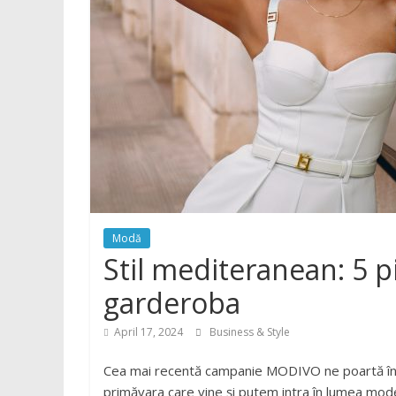
Modă
Stil mediteranean: 5 pi
garderoba
April 17, 2024
Business & Style
Cea mai recentă campanie MODIVO ne poartă în în
primăvara care vine și putem intra în lumea mode