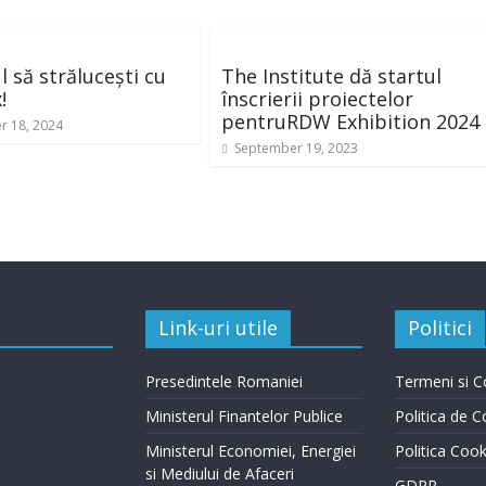
l să strălucești cu
The Institute dă startul
!
înscrierii proiectelor
pentruRDW Exhibition 2024
 18, 2024
September 19, 2023
Link-uri utile
Politici
Presedintele Romaniei
Termeni si Co
Ministerul Finantelor Publice
Politica de C
Ministerul Economiei, Energiei
Politica Cook
si Mediului de Afaceri
GDPR