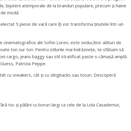
le, bijuterii atemporale de la branduri populare, precum și haine
i de modă.
 selectat 5 piese de vară care îți vor transforma ținutele într-un
ile cinematografice ale Sofiei Loren, este seducător alături de
 toate ton sur ton. Pentru stilurile mai îndrăznețe, te sfătuim să
oni cargo, jeans baggy sau stil stratificat paste o cămașă amplă.
, Guess, Patrizia Peppe.
atât cu sneakers, cât și cu slingbacks sau tocuri. Descoperă
ără toc și pălării cu boruri largi ca cele de la Lola Casademut,