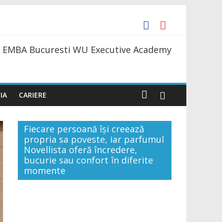
 Daniil Simkin
 EMBA Bucuresti WU Executive Academy
s la o bere
te 4 săli până la finele acestui an
IA
CARIERE
Fiecare persoană își creează
propria sa poveste, iar parfumul
Novellista oferă încredere,
bucurie sau confort în diferite
momente