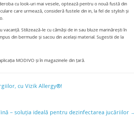
deroba cu look-uri mai vesele, optează pentru o nouă fustă din
culare care urmează, consideră fustele din in, la fel de stylish și
o.
u vacanță. Stilizează-le cu cămăși de in sau bluze marinărești în
compus din bermude și sacou din același material. Sugestii de la
aplicația MODIVO și în magazinele din țară.
iilor, cu Vizik Allergy®!
lină – soluția ideală pentru dezinfectarea jucăriilor