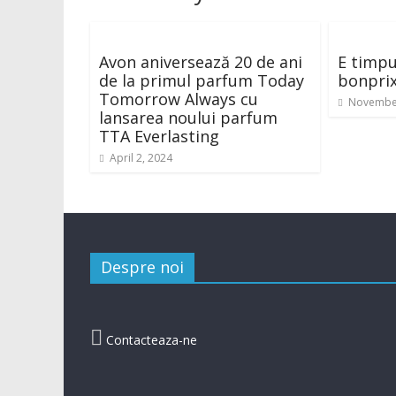
Avon aniversează 20 de ani
E timpu
de la primul parfum Today
bonprix
Tomorrow Always cu
November
lansarea noului parfum
TTA Everlasting
April 2, 2024
Despre noi

Contacteaza-ne