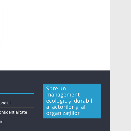
Spre un
management
ecologic și durabil
nditii
al actorilor și al
onfidentialitate
organizațiilor
ie