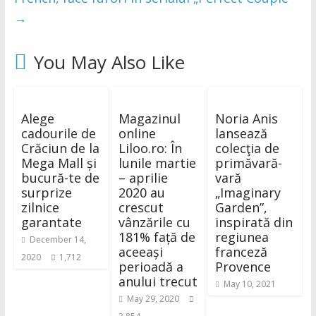
→
You May Also Like
Alege
Magazinul
Noria Anis
cadourile de
online
lansează
Crăciun de la
Liloo.ro: În
colecţia de
Mega Mall și
lunile martie
primăvară-
bucură-te de
– aprilie
vară
surprize
2020 au
„Imaginary
zilnice
crescut
Garden”,
garantate
vânzările cu
inspirată din
181% față de
regiunea
December 14,
aceeași
franceză
2020
1,712
perioadă a
Provence
anului trecut
May 10, 2021
May 29, 2020