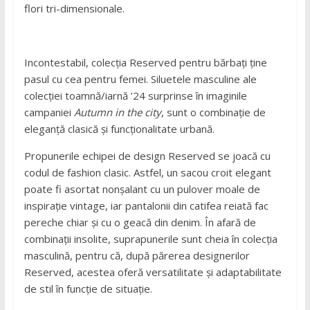
flori tri-dimensionale.
Incontestabil, colecția Reserved pentru bărbați ține
pasul cu cea pentru femei. Siluetele masculine ale
colecției toamnă/iarnă ’24 surprinse în imaginile
campaniei
Autumn in the city
, sunt o combinație de
eleganță clasică și funcționalitate urbană.
Propunerile echipei de design Reserved se joacă cu
codul de fashion clasic. Astfel, un sacou croit elegant
poate fi asortat nonșalant cu un pulover moale de
inspirație vintage, iar pantalonii din catifea reiată fac
pereche chiar și cu o geacă din denim. În afară de
combinații insolite, suprapunerile sunt cheia în colecția
masculină, pentru că, după părerea designerilor
Reserved, acestea oferă versatilitate și adaptabilitate
de stil în funcție de situație.