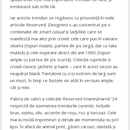
evoluează sub ochii tăi.
Iar aceste trenduri se regăsesc cu prisosință în noile
articole Reserved. Designerii s-au concentrat pe o
combinație de
smart casual
și
ladylike
, care se
manifestă mai ales prin croieli: cele care pun în valoare
silueta (topuri mulate, partea de jos largă, dar cu talia
mulată) și cele inspirate direct din anii 1960 (topuri
ample cu partea de jos scurtă). Colecția cuprinde și
croieli clasice: jachete și haine – care în acest sezon au
neapărat blană. Pantalonii cu croi extrem de larg sunt
un must, în timp ce fustele vin atât în versiuni ample,
cât și mini.
Paleta de culori a colecției Reserved toamnă/iarnă ’24
respectă de asemenea trendurile curente. Include
brun, vișiniu, oliv, accente de roșu, roz și turcoaz. Cele
mai la modă imprimeuri și detalii ale momentului nu pot
lipsi. În afară de animal print, găsim carouri, dantelă și