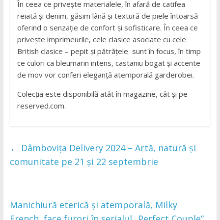
În ceea ce privește materialele, în afară de catifea
reiată și denim, găsim lână și textură de piele întoarsă
oferind o senzație de confort și sofisticare. În ceea ce
privește imprimeurile, cele clasice asociate cu cele
British clasice – pepit și pătrățele sunt în focus, în timp
ce culori ca bleumarin intens, castaniu bogat și accente
de mov vor conferi eleganță atemporală garderobei.
Colecția este disponibilă atât în magazine, cât și pe
reserved.com.
←
Dâmbovița Delivery 2024 – Artă, natură și
comunitate pe 21 și 22 septembrie
Manichiură eterică și atemporală, Milky
French, face furori în serialul „Perfect Couple”