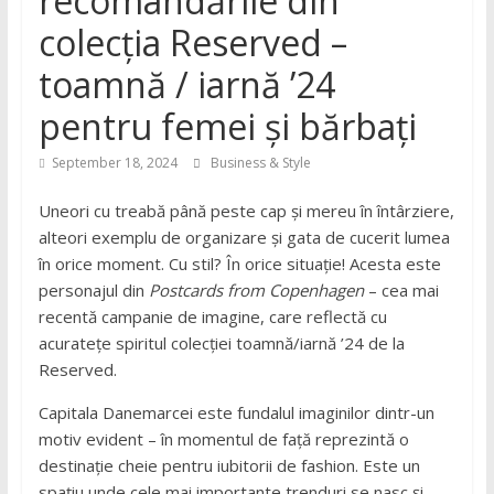
recomandările din
colecția Reserved –
toamnă / iarnă ’24
pentru femei și bărbați
September 18, 2024
Business & Style
Uneori cu treabă până peste cap și mereu în întârziere,
alteori exemplu de organizare și gata de cucerit lumea
în orice moment. Cu stil? În orice situație! Acesta este
personajul din
Postcards from Copenhagen
– cea mai
recentă campanie de imagine, care reflectă cu
acuratețe spiritul colecției toamnă/iarnă ’24 de la
Reserved.
Capitala Danemarcei este fundalul imaginilor dintr-un
motiv evident – în momentul de față reprezintă o
destinație cheie pentru iubitorii de fashion. Este un
spațiu unde cele mai importante trenduri se nasc și