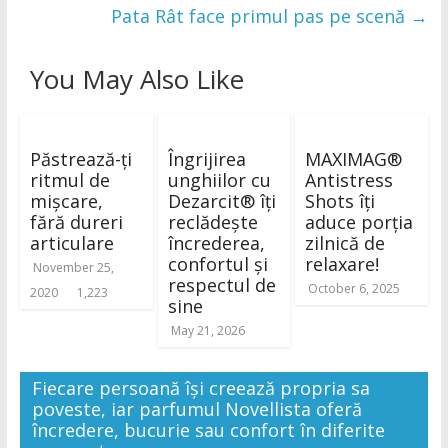
Pata Rât face primul pas pe scenă
→
You May Also Like
Păstrează-ți
Îngrijirea
MAXIMAG®
ritmul de
unghiilor cu
Antistress
mișcare,
Dezarcit® îți
Shots îți
fără dureri
reclădește
aduce porția
articulare
încrederea,
zilnică de
confortul și
relaxare!
November 25,
respectul de
October 6, 2025
2020
1,223
sine
May 21, 2026
Fiecare persoană își creează propria sa
poveste, iar parfumul Novellista oferă
încredere, bucurie sau confort în diferite