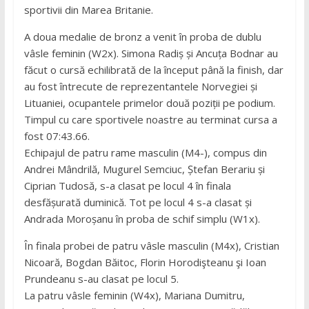
sportivii din Marea Britanie.
A doua medalie de bronz a venit în proba de dublu
vâsle feminin (W2x). Simona Radiș și Ancuța Bodnar au
făcut o cursă echilibrată de la început până la finish, dar
au fost întrecute de reprezentantele Norvegiei și
Lituaniei, ocupantele primelor două poziții pe podium.
Timpul cu care sportivele noastre au terminat cursa a
fost 07:43.66.
Echipajul de patru rame masculin (M4-), compus din
Andrei Mândrilă, Mugurel Semciuc, Ștefan Berariu și
Ciprian Tudosă, s-a clasat pe locul 4 în finala
desfășurată duminică. Tot pe locul 4 s-a clasat și
Andrada Moroșanu în proba de schif simplu (W1x).
În finala probei de patru vâsle masculin (M4x), Cristian
Nicoară, Bogdan Băitoc, Florin Horodişteanu şi Ioan
Prundeanu s-au clasat pe locul 5.
La patru vâsle feminin (W4x), Mariana Dumitru,