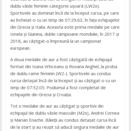
dublu vâsle feminin categorie ușoară (LW2x).
Sportivele au dominat încă de la început cursa, pe care
au încheiat-o cu un timp de 07:29.63, în fața echipajelor
din Grecia și Italia. Aceasta este prima medalie pe care
Ionela și Gianina, duble campioane mondiale, în 2017 și
2018, au câștigat-o împreună la un campionat
european.
A doua medalie de aur a fost câștigată de echipajul
format din Ioana Vrînceanu și Roxana Anghel, la proba
de dublu rame feminin (W2-). Sportivele au condus
cursa detașat încă de la început și au câștigat-o cu un
timp de 07:52.05. Podiumul a fost completat de
echipajele din Grecia și Croația.
Tot o medalie de aur au câștigat și sportivii din
echipajul de dublu vâsle masculin (M2x), Andrei Cornea
și Marian Enache. Băieții au condus detașat cursa încă
de la start și au reușit să aducă singura medalie de aur