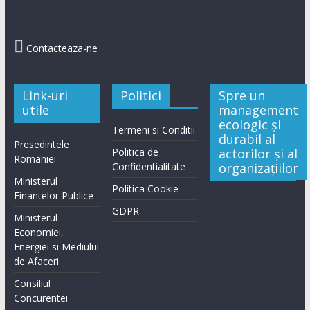

Contacteaza-ne
Link-uri
Politici
Spre un
utile
management
ecologic și
Termeni si Conditii
durabil al
Presedintele
Politica de
actorilor și al
Romaniei
Confidentialitate
organizațiilor
Ministerul
Politica Cookie
Finantelor Publice
GDPR
Ministerul
Economiei,
Energiei si Mediului
de Afaceri
Consiliul
Concurentei