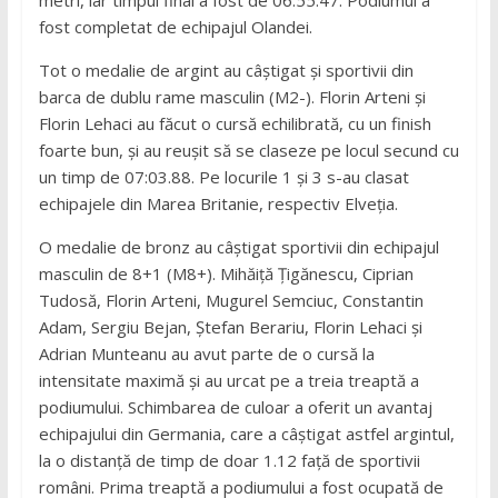
metri, iar timpul final a fost de 06:55.47. Podiumul a
fost completat de echipajul Olandei.
Tot o medalie de argint au câștigat și sportivii din
barca de dublu rame masculin (M2-). Florin Arteni și
Florin Lehaci au făcut o cursă echilibrată, cu un finish
foarte bun, și au reușit să se claseze pe locul secund cu
un timp de 07:03.88. Pe locurile 1 și 3 s-au clasat
echipajele din Marea Britanie, respectiv Elveția.
O medalie de bronz au câștigat sportivii din echipajul
masculin de 8+1 (M8+). Mihăiță Țigănescu, Ciprian
Tudosă, Florin Arteni, Mugurel Semciuc, Constantin
Adam, Sergiu Bejan, Ștefan Berariu, Florin Lehaci și
Adrian Munteanu au avut parte de o cursă la
intensitate maximă și au urcat pe a treia treaptă a
podiumului. Schimbarea de culoar a oferit un avantaj
echipajului din Germania, care a câștigat astfel argintul,
la o distanță de timp de doar 1.12 față de sportivii
români. Prima treaptă a podiumului a fost ocupată de