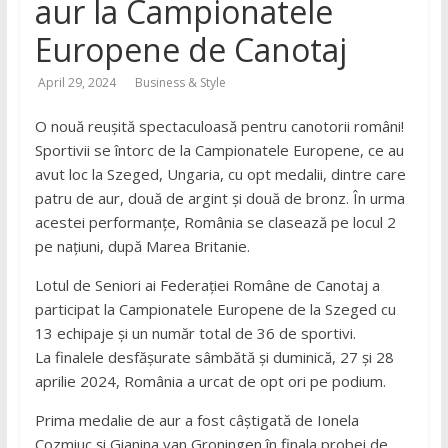
aur la Campionatele
Europene de Canotaj
April 29, 2024
Business & Style
O nouă reușită spectaculoasă pentru canotorii români!
Sportivii se întorc de la Campionatele Europene, ce au
avut loc la Szeged, Ungaria, cu opt medalii, dintre care
patru de aur, două de argint și două de bronz. În urma
acestei performanțe, România se clasează pe locul 2
pe națiuni, după Marea Britanie.
Lotul de Seniori ai Federației Române de Canotaj a
participat la Campionatele Europene de la Szeged cu
13 echipaje și un număr total de 36 de sportivi.
La finalele desfășurate sâmbătă și duminică, 27 și 28
aprilie 2024, România a urcat de opt ori pe podium.
Prima medalie de aur a fost câștigată de Ionela
Cozmiuc și Gianina van Groningen în finala probei de