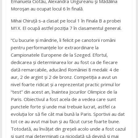
Emanuela Ciotău, Alexandra Ungureanu şi Mădălina
Moroşan au ocupat locul 6 în finală.
Mihai Chiruță s-a clasat pe locul 1 în Finala B a probei
M1X. El ocupă astfel poziția 7 în clasamentul general.
“Cu bucurie și mândrie, îi felicit pe canotorii români
pentru performanțele lor extraordinare la
Campionatele Europene de la Szeged. Efortul,
dedicarea și determinarea lor au fost ca de fiecare
dată remarcabile, aducând României 8 medalii: 4 de
aur, 2 de argint și 2 de bronz. Competiția a avut un
nivel foarte ridicat și a reprezentat practic primul lor
“test” din acest an, înaintea Jocurilor Olimpice de la
Paris. Obiectivul a fost acela de a vedea care sunt
punctele forte și unde mai trebuie lucrat, astfel ca
evoluția lor să fie cât mai bună la Paris. Sportivii au dat
tot ce au avut mai bun și au făcut curse foarte bune.
Totodată, au învățat din greșeli acolo unde a fost cazul
și sunt mai determinați ca niciodată să devină și mai