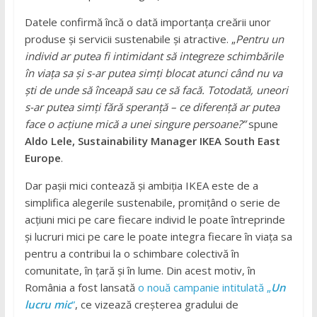
Datele confirmă încă o dată importanța creării unor
produse și servicii sustenabile și atractive. „
Pentru un
individ ar putea fi intimidant să integreze schimbările
în viața sa și s-ar putea simți blocat atunci când nu va
ști de unde să înceapă sau ce să facă. Totodată, uneori
s-ar putea simți fără speranță – ce diferență ar putea
face o acțiune mică a unei singure persoane?”
spune
Aldo Lele, Sustainability Manager IKEA South East
Europe
.
Dar pașii mici contează și ambiția IKEA este de a
simplifica alegerile sustenabile, promițând o serie de
acțiuni mici pe care fiecare individ le poate întreprinde
și lucruri mici pe care le poate integra fiecare în viața sa
pentru a contribui la o schimbare colectivă în
comunitate, în țară și în lume. Din acest motiv, în
România a fost lansată
o nouă campanie intitulată „
Un
lucru mic
”
, ce vizează creșterea gradului de