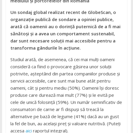
mediului și portofelelor din România
Un sondaj global realizat recent de GlobeScan, o
organzație publică de sondare a opiniei publice,
arată că oamenii au o dorință puternică de a fi mai
sănătoși și a avea un comportament sustenabil,
dar sunt necesare soluții mai accesibile pentru a
transforma gândurile în acțiune.
Studiul arată, de asemenea, că cei mai mulți oameni
consideră ca fiind o provocare găsirea unor soluții
potrivite, așteptând din partea companiilor produse și
servicii accesibile, care sunt mai bune atât pentru
oameni, cât și pentru mediu (50%). Oamenii își doresc
produse care durează mai mult (77%) și le evită pe
cele de unică folosință (59%). Un număr semnificativ de
consumatori de carne ar fi dispuși să treacă la
alternative pe bază de legume (41%) dacă au un gust
la fel de bun, au același preț și valoare nutritivă. (Puteți
accesa
aici
raportul integral).