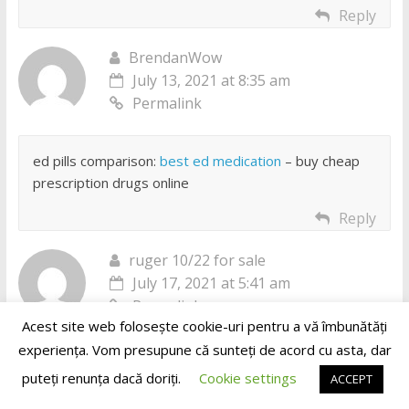
Reply
BrendanWow
July 13, 2021 at 8:35 am
Permalink
ed pills comparison:
best ed medication
– buy cheap
prescription drugs online
Reply
ruger 10/22 for sale
July 17, 2021 at 5:41 am
Permalink
Acest site web folosește cookie-uri pentru a vă îmbunătăți
experiența. Vom presupune că sunteți de acord cu asta, dar
358072 580872Hello. I wanted to ask 1 thingis this a
puteți renunța dacă doriți.
Cookie settings
ACCEPT
wordpress web internet site as we are planning to be
shifting over to WP. Furthermore did you make this