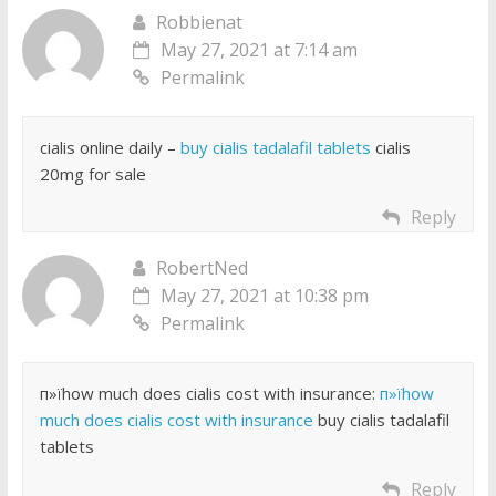
Robbienat
May 27, 2021 at 7:14 am
Permalink
cialis online daily –
buy cialis tadalafil tablets
cialis
20mg for sale
Reply
RobertNed
May 27, 2021 at 10:38 pm
Permalink
п»їhow much does cialis cost with insurance:
п»їhow
much does cialis cost with insurance
buy cialis tadalafil
tablets
Reply