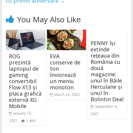
cu premii aniversare
→
You May Also Like
PENNY își
extinde
rețeaua din
ROG
EVA
România cu
prezintă
conserve de
două
laptopul de
ton
magazine:
gaming
înviorează
unul în Băile
convertibil
un meniu
Herculane și
Flow X13 și
monoton
unul în
placa grafică
March 23, 2022
Bolintin Deal
externă XG
Mobile
September 9,
January 13,
2021
2021
1,466