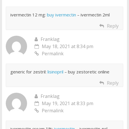
ivermectin 12 mg:
buy ivermectin
– ivermectin 2ml
Reply
Franklag
May 18, 2021 at 8:34 pm
Permalink
generic for zestril:
lisinopril
– buy zestoretic online
Reply
Franklag
May 19, 2021 at 8:33 pm
Permalink
ivermectin cream 1%:
ivermectin
– ivermectin gel