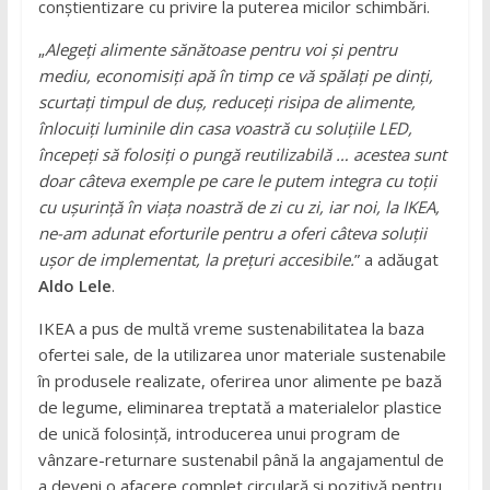
conștientizare cu privire la puterea micilor schimbări.
„
Alegeți alimente sănătoase pentru voi și pentru
mediu, economisiți apă în timp ce vă spălați pe dinți,
scurtați timpul de duș, reduceți risipa de alimente,
înlocuiți luminile din casa voastră cu soluțiile LED,
începeți să folosiți o pungă reutilizabilă … acestea sunt
doar câteva exemple pe care le putem integra cu toții
cu ușurință în viața noastră de zi cu zi, iar noi, la IKEA,
ne-am adunat eforturile pentru a oferi câteva soluții
ușor de implementat, la prețuri accesibile.
” a adăugat
Aldo Lele
.
IKEA a pus de multă vreme sustenabilitatea la baza
ofertei sale, de la utilizarea unor materiale sustenabile
în produsele realizate, oferirea unor alimente pe bază
de legume, eliminarea treptată a materialelor plastice
de unică folosință, introducerea unui program de
vânzare-returnare sustenabil până la angajamentul de
a deveni o afacere complet circulară și pozitivă pentru