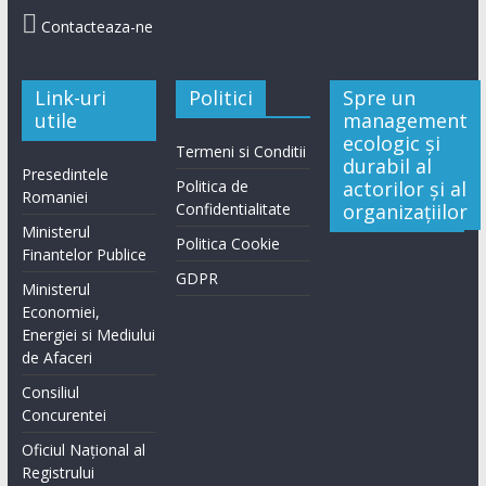

Contacteaza-ne
Link-uri
Politici
Spre un
utile
management
ecologic și
Termeni si Conditii
durabil al
Presedintele
Politica de
actorilor și al
Romaniei
Confidentialitate
organizațiilor
Ministerul
Politica Cookie
Finantelor Publice
GDPR
Ministerul
Economiei,
Energiei si Mediului
de Afaceri
Consiliul
Concurentei
Oficiul Național al
Registrului