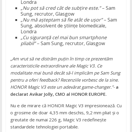
Londra
„Nu pot să cred cât de subțire este.”
– Sam
Sung, recrutor, Glasgow
„Nu mă așteptam să fie atât de ușor”
– Sam
Sung, absolvent de științe biomedicale,
Londra
„Cu siguranță cel mai bun smartphone
pliabil”
– Sam Sung, recrutor, Glasgow
„Am vrut să ne distrăm puțin în timp ce prezentăm
caracteristicile extraordinare ale Magic V3. Ce
modalitate mai bună decât să-l implicăm pe Sam Sung
pentru a oferi feedback? Recenziile vorbesc de la sine.
HONOR Magic V3 este un adevărat game-changer.”-
a
declarat Avikar Jolly, CMO al HONOR EUROPE.
Nu e de mirare că HONOR Magic V3 impresionează. Cu
o grosime de doar 4,35 mm deschis, 9,2 mm pliat și o
greutate de numai 226 g, Magic V3 redefinește
standardele tehnologiei portabile.