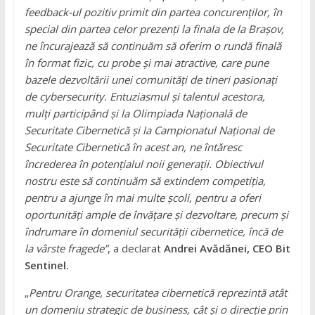
feedback-ul pozitiv primit din partea concurenților, în
special din partea celor prezenți la finala de la Brașov,
ne încurajează să continuăm să oferim o rundă finală
în format fizic, cu probe și mai atractive, care pune
bazele dezvoltării unei comunități de tineri pasionați
de cybersecurity. Entuziasmul și talentul acestora,
mulți participând și la Olimpiada Națională de
Securitate Cibernetică și la Campionatul Național de
Securitate Cibernetică în acest an, ne întăresc
încrederea în potențialul noii generații. Obiectivul
nostru este să continuăm să extindem competiția,
pentru a ajunge în mai multe școli, pentru a oferi
oportunități ample de învățare și dezvoltare, precum și
îndrumare în domeniul securității cibernetice, încă de
la vârste fragede”
, a declarat
Andrei Avădănei,
CEO Bit
Sentinel.
„
Pentru Orange, securitatea cibernetică reprezintă atât
un domeniu strategic de business, cât și o direcție prin