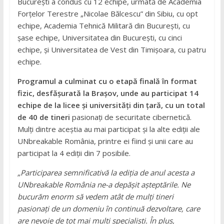
București a condus cu 12 echipe, urmată de Academia
Forțelor Terestre „Nicolae Bălcescu” din Sibiu, cu opt
echipe, Academia Tehnică Militară din București, cu
șase echipe, Universitatea din București, cu cinci
echipe, și Universitatea de Vest din Timișoara, cu patru
echipe.
Programul a culminat cu o etapă finală în format
fizic, desfășurată la Brașov, unde au participat 14
echipe de la licee și universități din țară, cu un total
de 40 de tineri
pasionați de securitate cibernetică.
Mulți dintre aceștia au mai participat și la alte ediții ale
UNbreakable România, printre ei fiind și unii care au
participat la 4 ediții din 7 posibile.
„Participarea semnificativă la ediția de anul acesta a
UNbreakable România ne-a depășit așteptările. Ne
bucurăm enorm să vedem atât de mulți tineri
pasionați de un domeniu în continuă dezvoltare, care
are nevoie de tot mai mulți specialiști. În plus,