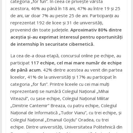
categoria „for fun”. În ceea ce privește vârsta
acestora, 46% au până în 18 ani, 47% au între 19 și 25
de ani, iar doar 7% au peste 25 de ani. Participanții au
reprezentat 192 de licee și 31 de universități,
provenind din toate județele.
Aproximativ 80% dintre
aceștia și-au exprimat interesul pentru oportunități
de internship în securitate cibernetică.
La cea de-a doua etapă, concursul online pe echipe, au
participat
117 echipe, cel mai mare număr de echipe
de până acum.
42% dintre acestea au venit din partea
liceelor, 41% de la universități și 17% au participat în
categoria „for fun”. Printre liceele cu cei mai mulți
reprezentanți se numără Colegiul Național „Mihai
Viteazul”, cu șase echipe, Colegiul Național Militar
„Dimitrie Cantemir” Breaza, cu patru echipe, Colegiul
Național de Informatică „Tudor Vianu”, cu trei echipe, și
Colegiul Național „Emanuil Gojdu” Oradea, cu trei
echipe. Dintre universități, Universitatea Politehnică din