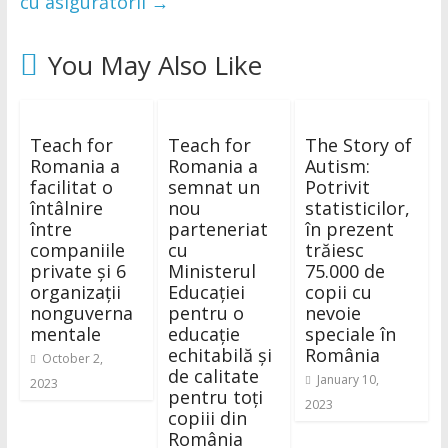
cu asigurătorii
→
You May Also Like
Teach for
Teach for
The Story of
Romania a
Romania a
Autism:
facilitat o
semnat un
Potrivit
întâlnire
nou
statisticilor,
între
parteneriat
în prezent
companiile
cu
trăiesc
private și 6
Ministerul
75.000 de
organizații
Educației
copii cu
nonguverna
pentru o
nevoie
mentale
educație
speciale în
echitabilă și
România
October 2,
de calitate
January 10,
2023
pentru toți
2023
copiii din
România