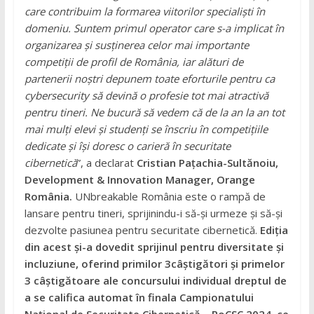
care contribuim la formarea viitorilor specialiști în
domeniu. Suntem primul operator care s-a implicat în
organizarea și susținerea celor mai importante
competiții de profil de România, iar alături de
partenerii noștri depunem toate eforturile pentru ca
cybersecurity să devină o profesie tot mai atractivă
pentru tineri. Ne bucură să vedem că de la an la an tot
mai mulți elevi și studenți se înscriu în competițiile
dedicate și își doresc o carieră în securitate
cibernetică
”, a declarat
Cristian Pațachia-Sultănoiu,
Development & Innovation Manager, Orange
România.
UNbreakable România este o rampă de
lansare pentru tineri, sprijinindu-i să-și urmeze și să-și
dezvolte pasiunea pentru securitate cibernetică.
Ediția
din acest și-a dovedit sprijinul pentru diversitate și
incluziune, oferind primilor 3
câștigători și primelor
3 câștigătoare ale concursului individual dreptul de
a se califica automat în finala Campionatului