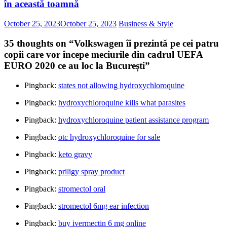
în această toamnă
October 25, 2023
October 25, 2023
Business & Style
35 thoughts on “
Volkswagen îi prezintă pe cei patru
copii care vor începe meciurile din cadrul UEFA
EURO 2020 ce au loc la București
”
Pingback:
states not allowing hydroxychloroquine
Pingback:
hydroxychloroquine kills what parasites
Pingback:
hydroxychloroquine patient assistance program
Pingback:
otc hydroxychloroquine for sale
Pingback:
keto gravy
Pingback:
priligy spray product
Pingback:
stromectol oral
Pingback:
stromectol 6mg ear infection
Pingback:
buy ivermectin 6 mg online