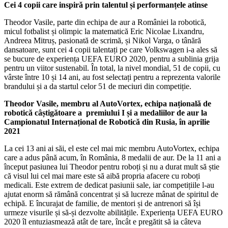
Cei 4 copii care inspiră prin talentul și performanțele atinse
Theodor Vasile, parte din echipa de aur a României la robotică,
micul fotbalist și olimpic la matematică Eric Nicolae Lixandru,
Andreea Mitruș, pasionată de scrimă, și Nikol Varga, o tânără
dansatoare, sunt cei 4 copii talentați pe care Volkswagen i-a ales să
se bucure de experiența UEFA EURO 2020, pentru a sublinia grija
pentru un viitor sustenabil. În total, la nivel mondial, 51 de copii, cu
vârste între 10 și 14 ani, au fost selectați pentru a reprezenta valorile
brandului și a da startul celor 51 de meciuri din competiție.
Theodor Vasile, membru al AutoVortex, echipa națională de
robotică câștigătoare a premiului I și a medaliilor de aur la
Campionatul Internațional de Robotică din Rusia, în aprilie
2021
La cei 13 ani ai săi, el este cel mai mic membru AutoVortex, echipa
care a adus până acum, în România, 8 medalii de aur. De la 11 ani a
început pasiunea lui Theodor pentru roboți și nu a durat mult să știe
că visul lui cel mai mare este să aibă propria afacere cu roboți
medicali. Este extrem de dedicat pasiunii sale, iar competițiile l-au
ajutat enorm să rămână concentrat și să lucreze mânat de spiritul de
echipă. E încurajat de familie, de mentori și de antrenori să își
urmeze visurile și să-și dezvolte abilitățile. Experiența UEFA EURO
2020 îl entuziasmează atât de tare, încât e pregătit să ia câteva