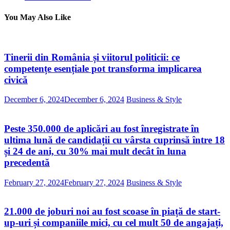
You May Also Like
Tinerii din România și viitorul politicii: ce
competențe esențiale pot transforma implicarea
civică
December 6, 2024
December 6, 2024
Business & Style
Peste 350.000 de aplicări au fost înregistrate în
ultima lună de candidații cu vârsta cuprinsă între 18
și 24 de ani, cu 30% mai mult decât în luna
precedentă
February 27, 2024
February 27, 2024
Business & Style
21.000 de joburi noi au fost scoase în piață de start-
up-uri și companiile mici, cu cel mult 50 de angajați,