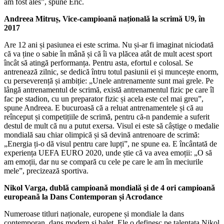
am fost ales”, spune Eric.
Andreea Mitruș, Vice-campioană națională la scrimă U9, în
2017
Are 12 ani și pasiunea ei este scrima. Nu și-ar fi imaginat niciodată
că va ține o sabie în mână și că îi va plăcea atât de mult acest sport
încât să atingă performanța. Pentru asta, efortul e colosal. Se
antrenează zilnic, se dedică întru totul pasiunii ei și muncește enorm,
cu perseverență și ambiție: „Unele antrenamente sunt mai grele. Pe
lângă antrenamentul de scrimă, există antrenamentul fizic pe care îl
fac pe stadion, cu un preparator fizic și acela este cel mai greu”,
spune Andreea. E bucuroasă că a reluat antrenamentele și că au
reînceput și competițiile de scrimă, pentru că-n pandemie a suferit
destul de mult că nu a putut exersa. Visul ei este să câștige o medalie
mondială sau chiar olimpică și să devină antrenoare de scrimă:
„Energia ți-o dă visul pentru care lupți”, ne spune ea. E încântată de
experiența UEFA EURO 2020, unde știe că va avea emoții: „O să
am emoții, dar nu se compară cu cele pe care le am în meciurile
mele”, precizează sportiva.
Nikol Varga, dublă campioană mondială și de 4 ori campioană
europeană la Dans Contemporan și Acrodance
Numeroase titluri naționale, europene și mondiale la dans
contemporan, dans modern și balet. Ele o definesc pe talentata Nikol