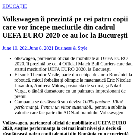
EDUCAȚIE
Volkswagen îi prezintă pe cei patru copii
care vor începe meciurile din cadrul
UEFA EURO 2020 ce au loc la București
June 10, 2021
June 8, 2021
Business & Style
olkswagen, partenerul oficial de mobilitate al UEFA EURO
2020, îi prezintă pe cei 4 Official Match Ball Carriers care dau
startul meciurilor UEFA EURO 2020, la București
Ei sunt: Theodor Vasile, parte din echipa de aur a României la
robotică, micul fotbalist și olimpic la matematică Eric Nicolae
Lixandru, Andreea Mitruș, pasionată de scrimă, și Nikol
Varga, o tânără dansatoare cu un palmares impresionant de
premii
Campania se desfășoară sub deviza
100% pasiune. 100%
performanță. Pentru un viitor sustenabil.
, pentru a sublinia
valorile care fac parte din ADN-ul brandului Volkswagen
Volkswagen, partenerul oficial de mobilitate al UEFA EURO
2020, susține performanța la cel mai înalt nivel și a decis să
răsplătească patru copii talentați din România cu o experiență