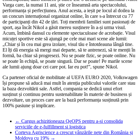
Varga care, la numai 11 ani, știe ce înseamnă arta spectacolului,
performanța și perfecțiunea. Anul acesta, a ieșit pe locul al doilea la
un concurs internațional organizat online, în care s-a întrecut cu 77
de participanți din 42 de țări. Toți membrii familiei sunt pasionați de
sport, așa încât Nikol a găsit mereu susținere în a-și urma visul.
Acum, îmbină dansul cu elemente spectaculoase de acrobație. Visul
micuței sportive este să ajungă pe cele mai mari scene ale lumii:
„Chiar și în cea mai grea izolare, visul tău e întotdeauna lângă tine.
El îți dă energia să mergi mai departe, să te antrenezi, să te menții în
formă, ba chiar să progresezi. Nu se poate fizic, se poate online. Nu
se poate în echipă, se poate singură. Dar se poate! Pe marile scene
ale lumii ajung doar cei care pot. Iar eu pot!”, spune Nikol.
Ca partener oficial de mobilitate al UEFA EURO 2020, Volkswagen
își propune să aducă mai mult în atenția publicului valorile care stau
la baza dezvoltării sale. Astfel, compania se dedică unui efort
susținut și continuu pentru sustenabilitate în materie de business și
dezvoltare, un proces care are la bază performanța susținută prin
100% pasiune și implicare.
←
Cargus achizitioneaza QeOPS pentru a-si consolida
serviciile de e-fulfillment si logistica
Corteva Agriscience a crescut vânzările nete din România și
Moldova cu 19%
→