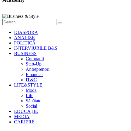
Style
Știri
cu
stil
DIASPORA
ANALIZE
POLITICĂ
INTERVIURILE B&S
BUSINESS
Companii
Start-Up
Antreprenori
Financiar
IT&C
LIFE&STYLE
Modă
Life
Sănătate
Social
EDUCAȚIE
MEDIA
CARIERE