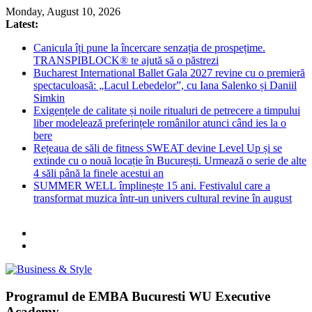
Skip
Monday, August 10, 2026
to
Latest:
content
Canicula îți pune la încercare senzația de prospețime.
TRANSPIBLOCK® te ajută să o păstrezi
Bucharest International Ballet Gala 2027 revine cu o premieră
spectaculoasă: „Lacul Lebedelor”, cu Iana Salenko și Daniil
Simkin
Exigențele de calitate și noile ritualuri de petrecere a timpului
liber modelează preferințele românilor atunci când ies la o
bere
Rețeaua de săli de fitness SWEAT devine Level Up și se
extinde cu o nouă locație în București. Urmează o serie de alte
4 săli până la finele acestui an
SUMMER WELL împlinește 15 ani. Festivalul care a
transformat muzica într-un univers cultural revine în august
Business
Programul de EMBA Bucuresti WU Executive
&
Academy