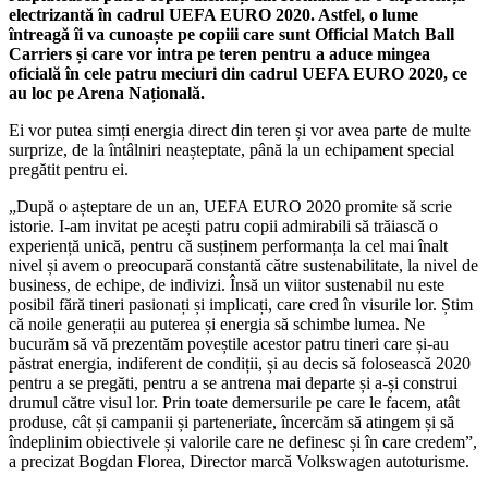
electrizantă în cadrul UEFA EURO 2020. Astfel, o lume
întreagă îi va cunoaște pe copiii care sunt Official Match Ball
Carriers și care vor intra pe teren pentru a aduce mingea
oficială în cele patru meciuri din cadrul UEFA EURO 2020, ce
au loc pe Arena Națională.
Ei vor putea simți energia direct din teren și vor avea parte de multe
surprize, de la întâlniri neașteptate, până la un echipament special
pregătit pentru ei.
„După o așteptare de un an, UEFA EURO 2020 promite să scrie
istorie. I-am invitat pe acești patru copii admirabili să trăiască o
experiență unică, pentru că susținem performanța la cel mai înalt
nivel și avem o preocupară constantă către sustenabilitate, la nivel de
business, de echipe, de indivizi. Însă un viitor sustenabil nu este
posibil fără tineri pasionați și implicați, care cred în visurile lor. Știm
că noile generații au puterea și energia să schimbe lumea. Ne
bucurăm să vă prezentăm poveștile acestor patru tineri care și-au
păstrat energia, indiferent de condiții, și au decis să folosească 2020
pentru a se pregăti, pentru a se antrena mai departe și a-și construi
drumul către visul lor. Prin toate demersurile pe care le facem, atât
produse, cât și campanii și parteneriate, încercăm să atingem și să
îndeplinim obiectivele și valorile care ne definesc și în care credem”,
a precizat Bogdan Florea, Director marcă Volkswagen autoturisme.