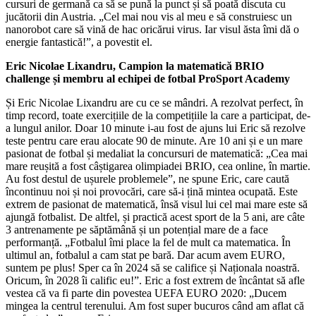
cursuri de germană ca să se pună la punct și să poată discuta cu
jucătorii din Austria. „Cel mai nou vis al meu e să construiesc un
nanorobot care să vină de hac oricărui virus. Iar visul ăsta îmi dă o
energie fantastică!”, a povestit el.
Eric Nicolae Lixandru, Campion la matematică BRIO
challenge și membru al echipei de fotbal ProSport Academy
Și Eric Nicolae Lixandru are cu ce se mândri. A rezolvat perfect, în
timp record, toate exercițiile de la competițiile la care a participat, de-
a lungul anilor. Doar 10 minute i-au fost de ajuns lui Eric să rezolve
teste pentru care erau alocate 90 de minute. Are 10 ani și e un mare
pasionat de fotbal și medaliat la concursuri de matematică: „Cea mai
mare reușită a fost câștigarea olimpiadei BRIO, cea online, în martie.
Au fost destul de ușurele problemele”, ne spune Eric, care caută
încontinuu noi și noi provocări, care să-i țină mintea ocupată. Este
extrem de pasionat de matematică, însă visul lui cel mai mare este să
ajungă fotbalist. De altfel, și practică acest sport de la 5 ani, are câte
3 antrenamente pe săptămână și un potențial mare de a face
performanță. „Fotbalul îmi place la fel de mult ca matematica. În
ultimul an, fotbalul a cam stat pe bară. Dar acum avem EURO,
suntem pe plus! Sper ca în 2024 să se califice și Naționala noastră.
Oricum, în 2028 îi calific eu!”. Eric a fost extrem de încântat să afle
vestea că va fi parte din povestea UEFA EURO 2020: „Ducem
mingea la centrul terenului. Am fost super bucuros când am aflat că