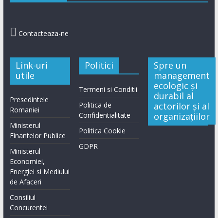

Contacteaza-ne
Link-uri
Politici
Spre un
utile
management
ecologic și
Termeni si Conditii
durabil al
Presedintele
Politica de
actorilor și al
Romaniei
Confidentialitate
organizațiilor
Ministerul
Politica Cookie
Finantelor Publice
GDPR
Ministerul
Economiei,
Energiei si Mediului
de Afaceri
Consiliul
Concurentei