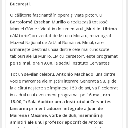
București.
O călătorie fascinantă în opera și viața pictorului
Bartolomé Esteban Murillo
o realizează tot José
Manuel Gómez Vidal, în documentarul
„
Murillo. Ultima
călătorie”
,prezentat de Miruna Moraru, muzeograf
Muzeul Național de Artă al României. Filmul, care
urmărește destinul unuia dintre cele mai cunoscute
tablouri ale lui Murillo, „Micul cerșetor”, este programat
pe
19 mai, ora 19.00,
la sediul Instituto Cervantes.
Tot un sevillan celebru,
Antonio Machado
, una dintre
vocile marcante ale mișcării literare Generația 98, și de
la a cărui naștere se împlinesc 150 de ani, va fi celebrat
în cadrul unui eveniment programat pe
16 mai, ora
18.00,
în
Sala Auditorium a Institutului Cervantes
–
lansarea primei traduceri integrale a
Juan de
Mairena ( Maxime, vorbe de duh, însemnări și
amintiri ale unui profesor apocrif)
de Antonio