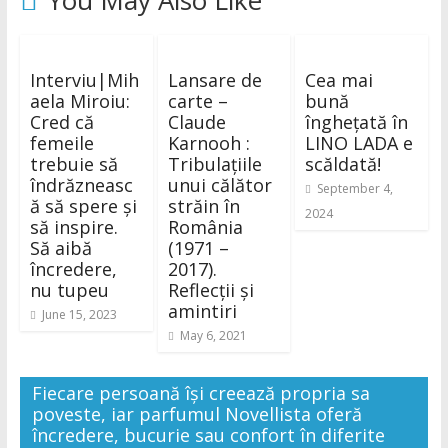
You May Also Like
Interviu|Mih
Lansare de
Cea mai
aela Miroiu:
carte –
bună
Cred că
Claude
înghețată în
femeile
Karnooh :
LINO LADA e
trebuie să
Tribulațiile
scăldată!
îndrăzneasc
unui călător
September 4,
ă să spere și
străin în
2024
să inspire.
România
Să aibă
(1971 –
încredere,
2017).
nu tupeu
Reflecții și
amintiri
June 15, 2023
May 6, 2021
Fiecare persoană își creează propria sa
poveste, iar parfumul Novellista oferă
încredere, bucurie sau confort în diferite