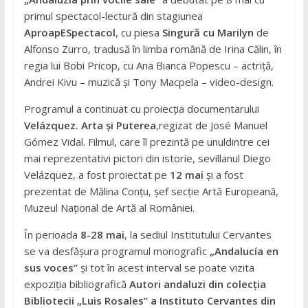
primul spectacol-lectură din stagiunea
AproapESpectacol
, cu piesa
Singură cu Marilyn
de
Alfonso Zurro, tradusă în limba română de Irina Călin, în
regia lui Bobi Pricop, cu Ana Bianca Popescu – actriță,
Andrei Kivu – muzică și Tony Macpela – video-design.
Programul a continuat cu proiecția documentarului
Velázquez. Arta și Puterea
,regizat de José Manuel
Gómez Vidal. Filmul, care îl prezintă pe unuldintre cei
mai reprezentativi pictori din istorie, sevillanul Diego
Velázquez, a fost proiectat pe
12 mai
și a fost
prezentat de Mălina Conțu, șef secție Artă Europeană,
Muzeul Național de Artă al României.
În perioada
8-28 mai
, la sediul Institutului Cervantes
se va desfășura programul monografic
„Andalucía en
sus voces”
și tot în acest interval se poate vizita
expoziția bibliografică
Autori andaluzi din colecția
Bibliotecii „Luis Rosales” a Instituto Cervantes din