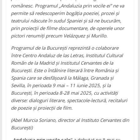
românesc. Programul „Andaluzia prin vocile ei” ne va
permite să redescoperim bogăția poeziei, prozei și
teatrului născute în sudul Spaniei și să ne bucurăm,
prin proiecții de filme documentare, de operele unor
pictori renumiți precum Velázquez și Murillo.
Programul de la București reprezintă o colaborare
între Centro Andaluz de las Letras, Institutul Cultural
Român de la Madrid și Institutul Cervantes de la
București. Este o întâlnire literară între România și
Spania care se desfășoară la Málaga, Granada și
Sevilla, în perioada 9 mai – 11 iunie 2025, și la
București, în perioada 8-28 mai 2025, cu activități
diverse: dialoguri literare, spectacole-lectură, recitaluri
de poezie și proiecții de film.
(Abel Murcia Soriano, director al Instituto Cervantes din
București)
„Andaluzia prin vocile sale”
a debutat pe 8 mai cu