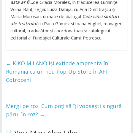
asta ar fi…
de Gracia Morales, în traducerea Luminiței
Voina-Răuț, regia: Luiza Dabija, cu Ana Dumitrașcu și
Maria Moroșan, urmate de dialogul
Cele cinci simțuri
ale teatrului
cu Paco Gámez și Ioana Anghel, manager
cultural, traducător și coordonatoarea catalogului
editorial al Fundației Culturale Camil Petrescu.
←
KIKO MILANO își extinde amprenta în
România cu un nou Pop-Up Store în AFI
Cotroceni
Mergi pe roz. Cum poți să îți vopsești singură
părul în roz?
→