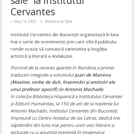
sale” la Institutul
Cervantes
May 14, 2025
Business & Style
Institutul Cervantes din București organizează în luna
mai o serie de evenimente prin care oferă publicului
român ocazia să cunoască varietatea și bogăția
artistică și literară a Andaluziei.
Pornind de la recenta apariție în România a primei
traduceri integrale a volumului
Juan de Mairena
(Maxime, vorbe de duh, însemnări și amintiri ale
unui profesor apocrif)
de
Antonio Machado
în colecția Biblioteca Hispanică a Institutului Cervantes
și Editurii Humanitas, la 150 de ani de la nașterea lui
Antonio Machado, Institutul Cervantes din București,
împreună cu Centro Andaluz de las Letras, dedică trei
săptămâni din luna mai pentru unor voci literare și
picturale cu o anumită prezență în imaginarul