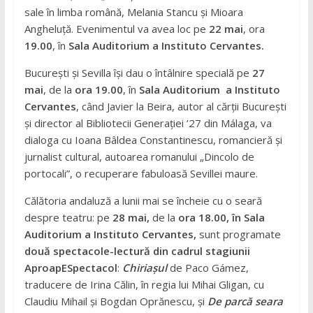
sale în limba română, Melania Stancu și Mioara
Angheluță. Evenimentul va avea loc pe
22 mai
, ora
19.00
, în
Sala Auditorium a Instituto Cervantes.
București și Sevilla își dau o întâlnire specială pe
27
mai
, de la
ora 19.00
, în
Sala
Auditorium
a Instituto
Cervantes
, când Javier la Beira, autor al cărții București
și director al Bibliotecii Generației ’27 din Málaga, va
dialoga cu Ioana Bâldea Constantinescu, romancieră și
jurnalist cultural, autoarea romanului „Dincolo de
portocali”, o recuperare fabuloasă Sevillei maure.
Călătoria andaluză a lunii mai se încheie cu o seară
despre teatru: pe
28 mai,
de la
ora 18.00, în Sala
Auditorium a Instituto Cervantes,
sunt programate
două spectacole-lectură din cadrul stagiunii
AproapESpectacol
:
Chiriașul
de Paco Gámez,
traducere de Irina Călin, în regia lui Mihai Gligan, cu
Claudiu Mihail și Bogdan Oprănescu, și
De parcă seara