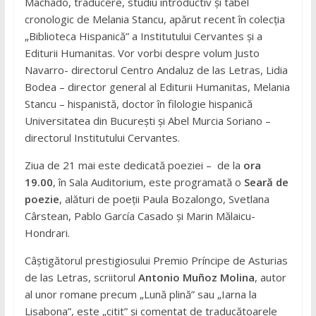
Machado, traducere, studiu introductiv și tabel
cronologic de Melania Stancu, apărut recent în colecția
„Biblioteca Hispanică” a Institutului Cervantes și a
Editurii Humanitas. Vor vorbi despre volum Justo
Navarro- directorul Centro Andaluz de las Letras, Lidia
Bodea – director general al Editurii Humanitas, Melania
Stancu – hispanistă, doctor în filologie hispanică
Universitatea din București și Abel Murcia Soriano –
directorul Institutului Cervantes.
Ziua de 21 mai este dedicată poeziei – de la
ora
19.00
, în Sala Auditorium, este programată o
Seară de
poezie
, alături de poeții Paula Bozalongo, Svetlana
Cârstean, Pablo García Casado și Marin Mălaicu-
Hondrari.
Câștigătorul prestigiosului Premio Príncipe de Asturias
de las Letras, scriitorul
Antonio Muñoz Molina
, autor
al unor romane precum „Lună plină” sau „Iarna la
Lisabona”, este
„citit” și comentat de traducătoarele