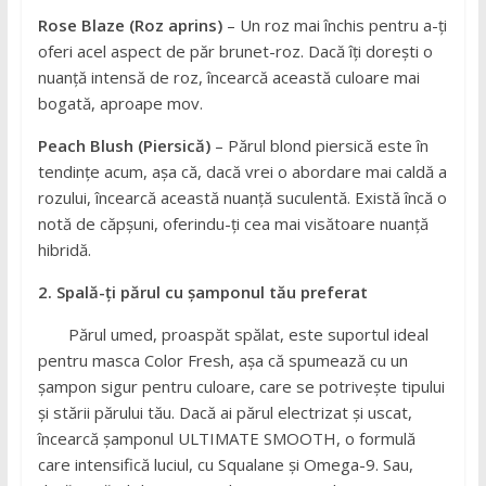
Rose Blaze (Roz aprins)
– Un roz mai închis pentru a-ți
oferi acel aspect de păr brunet-roz. Dacă îți dorești o
nuanță intensă de roz, încearcă această culoare mai
bogată, aproape mov.
Peach Blush (Piersică)
– Părul blond piersică este în
tendințe acum, așa că, dacă vrei o abordare mai caldă a
rozului, încearcă această nuanță suculentă. Există încă o
notă de căpșuni, oferindu-ți cea mai visătoare nuanță
hibridă.
2. Spală-ți părul cu șamponul tău preferat
Părul umed, proaspăt spălat, este suportul ideal
pentru masca Color Fresh, așa că spumează cu un
șampon sigur pentru culoare, care se potrivește tipului
și stării părului tău. Dacă ai părul electrizat și uscat,
încearcă șamponul ULTIMATE SMOOTH, o formulă
care intensifică luciul, cu Squalane și Omega-9. Sau,