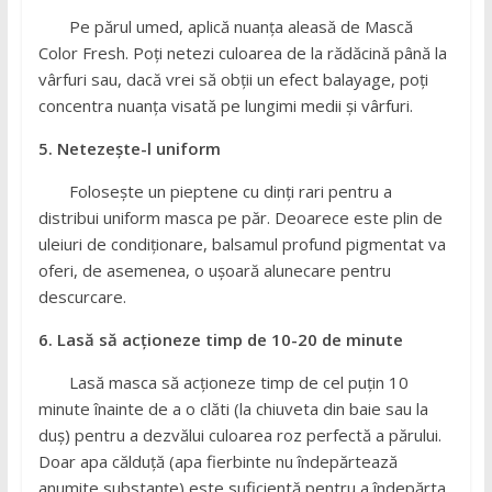
Pe părul umed, aplică nuanța aleasă de Mască
Color Fresh. Poți netezi culoarea de la rădăcină până la
vârfuri sau, dacă vrei să obții un efect balayage, poți
concentra nuanța visată pe lungimi medii și vârfuri.
5. Netezește-l uniform
Folosește un pieptene cu dinți rari pentru a
distribui uniform masca pe păr. Deoarece este plin de
uleiuri de condiționare, balsamul profund pigmentat va
oferi, de asemenea, o ușoară alunecare pentru
descurcare.
6. Lasă să acționeze timp de 10-20 de minute
Lasă masca să acționeze timp de cel puțin 10
minute înainte de a o clăti (la chiuveta din baie sau la
duș) pentru a dezvălui culoarea roz perfectă a părului.
Doar apa călduță (apa fierbinte nu îndepărtează
anumite substanțe) este suficientă pentru a îndepărta