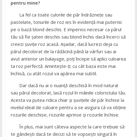
pentru mine?
La fel ca toate culorile de păr îndrăznețe sau
pastelate, tonurile de roz ies în evidență mai puternic
pe o bază blond deschis. E imperios necesar ca părul
tău să fie șaten deschis sau blond închis dacă încerci să
creezi șuvițe roz acasă. Așadar, dacă lucrezi deja cu
părul decolorat de la rădăcină până la vârfuri sau ai
avut anterior un balayage, poți începe să aplici culoarea
ta roz perfectă. Amintește-ți: cu cât baza este mai
închisă, cu atât rozul va apărea mai subtil.
Dar dacă nu ai o nuanță deschisă în mod natural
sau părul decolorat, lasă rozul în mâinile coloristului tău.
Acesta va putea ridica chiar și șuvițele de păr închise la
nivelul ideal de culoare pentru a se asigura că va obține
rozurile deschise, rozurile aprinse și rozurile închise.
În plus, mai sunt câteva aspecte la care trebuie să
te gândești dacă te decizi să te vopsești singură în