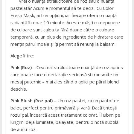
Vrei o nuanță strălucitoare de roz sau o nuanță
pastelată? Acum e momentul să te decizi. Cu Color
Fresh Mask, ai trei opțiuni, iar fiecare oferă o nuanță
radiantă în doar 10 minute. Aceste măști cu depunere
de culoare sunt calea ta fără daune către o culoare
temporară, cu un plus de ingrediente de hidratare care
mențin părul moale și îți permit să renunți la balsam.
Alege între:
Pink (Roz)
– Cea mai strălucitoare nuanță de roz aprins
care poate face o declarație serioasă și transmite un
mesaj puternic – mai ales când o aplici pe părul blond
deschis.
Pink Blush (Roz pal)
– Un roz pastel, ca un pantof de
balet, perfect pentru primăvară și vară. Dacă țintești
rozul pal, încearcă acest tratament colorat. Îl iubim pe
lungimi deja luminate, balayate, pentru o notă subtilă
de auriu-roz.