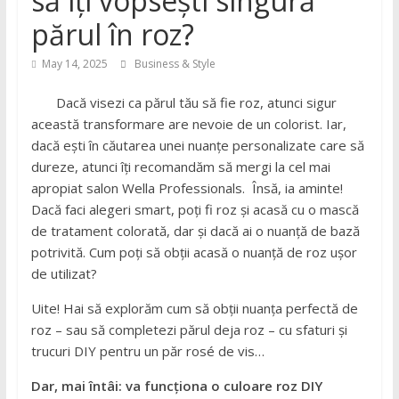
să îți vopsești singură
părul în roz?
May 14, 2025
Business & Style
Dacă visezi ca părul tău să fie roz, atunci sigur
această transformare are nevoie de un colorist. Iar,
dacă ești în căutarea unei nuanțe personalizate care să
dureze, atunci îți recomandăm să mergi la cel mai
apropiat salon Wella Professionals. Însă, ia aminte!
Dacă faci alegeri smart, poți fi roz și acasă cu o mască
de tratament colorată, dar și dacă ai o nuanță de bază
potrivită. Cum poți să obții acasă o nuanță de roz ușor
de utilizat?
Uite! Hai să explorăm cum să obții nuanța perfectă de
roz – sau să completezi părul deja roz – cu sfaturi și
trucuri DIY pentru un păr rosé de vis…
Dar, mai întâi: va funcționa o culoare roz DIY