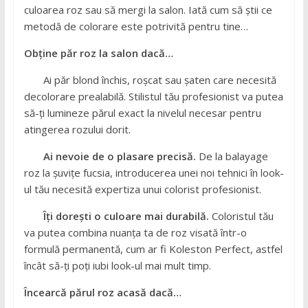
culoarea roz sau să mergi la salon. Iată cum să știi ce
metodă de colorare este potrivită pentru tine…
Obține păr roz la salon dacă…
Ai păr blond închis, roșcat sau șaten care necesită
decolorare prealabilă. Stilistul tău profesionist va putea
să-ți lumineze părul exact la nivelul necesar pentru
atingerea rozului dorit.
Ai nevoie de o plasare precisă.
De la balayage
roz la șuvițe fucsia, introducerea unei noi tehnici în look-
ul tău necesită expertiza unui colorist profesionist.
Îți dorești o culoare mai durabilă.
Coloristul tău
va putea combina nuanța ta de roz visată într-o
formulă permanentă, cum ar fi Koleston Perfect, astfel
încât să-ți poți iubi look-ul mai mult timp.
Încearcă părul roz acasă dacă…