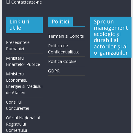

Contacteaza-ne
Link-uri
Politici
Spre un
utile
management
ecologic și
Termeni si Conditii
durabil al
Presedintele
Politica de
actorilor și al
Romaniei
Confidentialitate
organizațiilor
Ministerul
Politica Cookie
Finantelor Publice
GDPR
Ministerul
Economiei,
Energiei si Mediului
de Afaceri
Consiliul
Concurentei
Oficiul Național al
Registrului
Comerțului