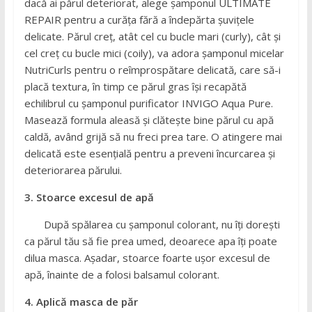
dacă ai părul deteriorat, alege șamponul ULTIMATE
REPAIR pentru a curăța fără a îndepărta șuvițele
delicate. Părul creț, atât cel cu bucle mari (curly), cât și
cel creț cu bucle mici (coily), va adora șamponul micelar
NutriCurls pentru o reîmprospătare delicată, care să-i
placă textura, în timp ce părul gras își recapătă
echilibrul cu șamponul purificator INVIGO Aqua Pure.
Masează formula aleasă și clătește bine părul cu apă
caldă, având grijă să nu freci prea tare. O atingere mai
delicată este esențială pentru a preveni încurcarea și
deteriorarea părului.
3. Stoarce excesul de apă
După spălarea cu șamponul colorant, nu îți dorești
ca părul tău să fie prea umed, deoarece apa îți poate
dilua masca. Așadar, stoarce foarte ușor excesul de
apă, înainte de a folosi balsamul colorant.
4. Aplică masca de păr