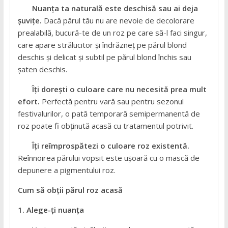
Nuanța ta naturală este deschisă sau ai deja
șuvițe.
Dacă părul tău nu are nevoie de decolorare
prealabilă, bucură-te de un roz pe care să-l faci singur,
care apare strălucitor și îndrăzneț pe părul blond
deschis și delicat și subtil pe părul blond închis sau
șaten deschis.
Îți dorești o culoare care nu necesită prea mult
efort.
Perfectă pentru vară sau pentru sezonul
festivalurilor, o pată temporară semipermanentă de
roz poate fi obținută acasă cu tratamentul potrivit.
Îți reîmprospătezi o culoare roz existentă.
Reînnoirea părului vopsit este ușoară cu o mască de
depunere a pigmentului roz.
Cum să obții părul roz acasă
1. Alege-ți nuanța