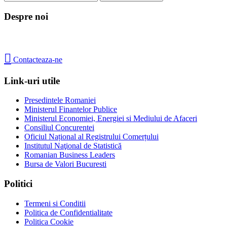
Despre noi

Contacteaza-ne
Link-uri utile
Presedintele Romaniei
Ministerul Finantelor Publice
Ministerul Economiei, Energiei si Mediului de Afaceri
Consiliul Concurentei
Oficiul Național al Registrului Comerțului
Institutul Naţional de Statistică
Romanian Business Leaders
Bursa de Valori Bucuresti
Politici
Termeni si Conditii
Politica de Confidentialitate
Politica Cookie