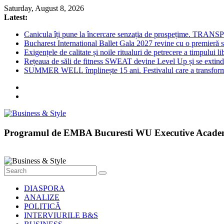
Skip
Saturday, August 8, 2026
to
Latest:
content
Canicula îți pune la încercare senzația de prospețime. TRANS
Bucharest International Ballet Gala 2027 revine cu o premieră 
Exigențele de calitate și noile ritualuri de petrecere a timpului 
Rețeaua de săli de fitness SWEAT devine Level Up și se extinde 
SUMMER WELL împlinește 15 ani. Festivalul care a transformat
Business
Programul de EMBA Bucuresti WU Executive Acad
&
Style
Știri
cu
DIASPORA
stil
ANALIZE
POLITICĂ
INTERVIURILE B&S