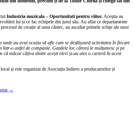
niștii din domeniu, precum și de la Tudor Chirilă și colegii săi din
ctul
Industria muzicala – Oportunitati pentru viitor.
Aceștia au
 dezvoltării lui și ce fac echipele din jurul său. Au aflat ce departamente
procesul de creație al unui cântec, au ascultat primele schițe ale unor
a unde au avut ocazia să afle cum se desfășoară activitatea în fiecare
es într-o astfel de companie. Gazdele lor, cărora le mulțumesc și pe
m că măcar câțiva dintre acești elevi și-au ales o carieră în acest
ocal și este organizat de Asociația Indiero a producatorilor și
ariat
→