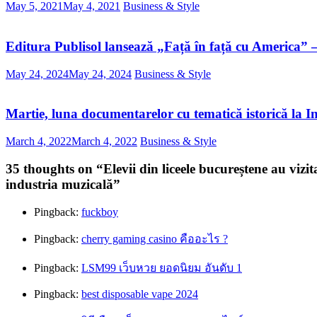
May 5, 2021
May 4, 2021
Business & Style
Editura Publisol lansează „Față în față cu America” – 
May 24, 2024
May 24, 2024
Business & Style
Martie, luna documentarelor cu tematică istorică la In
March 4, 2022
March 4, 2022
Business & Style
35 thoughts on “
Elevii din liceele bucureștene au viz
industria muzicală
”
Pingback:
fuckboy
Pingback:
cherry gaming casino คืออะไร ?
Pingback:
LSM99 เว็บหวย ยอดนิยม อันดับ 1
Pingback:
best disposable vape 2024