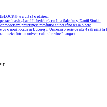
PIBLOCK® te ajută să o păstrezi
spectaculoasă: „Lacul Lebedelor”, cu Iana Salenko și Daniil Simkin
liber modelează preferințele românilor atunci când ies la o bere
cu o nouă locație în București. Urmează o serie de alte 4 săli până la f
 muzica într-un univers cultural revine în august
emy