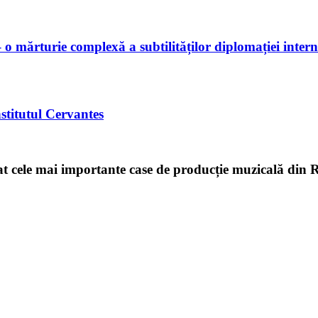
o mărturie complexă a subtilităților diplomației intern
stitutul Cervantes
itat cele mai importante case de producție muzicală din 