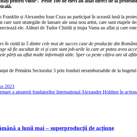
tăți pentru viitor‘. Peste 100 de elevi au aflat direct de la profesio
icală.
 Franklin și Alexandru Ioan Cuza au participat în această lună la proie
 aflat care sunt strategiile de lansare ale unui nou artist, care sunt etapele
ectează ele. Alături de Tudor Chirilă și trupa Vama au aflat și care este 
rs în vizită la 5 dintre cele mai de succes case de producție din Români
e să fie ascultat de ei și care sunt job-urile la care ar putea avea acc
le părți au aflat multe informații utile. Sper ca peste câțiva ani să află
anțat de Primăria Sectorului 3 prin fonduri nerambursabile de la bugetul l
mus 2023
mare a atragerii fondatorilor International Alexander Holding în acțion
ămână a lunii mai – superproducții de acțiune