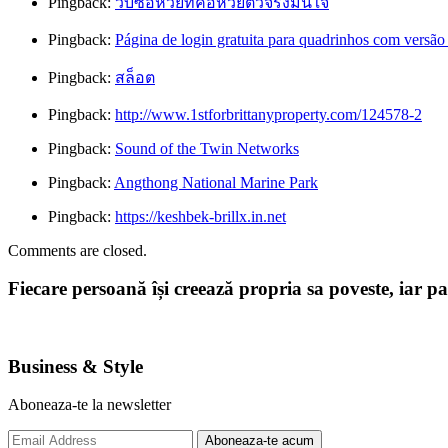
Pingback:
ว็บซื้อหวยที่คอหวยตัวจริงมั่นใจ
Pingback:
Página de login gratuita para quadrinhos com versão
Pingback:
สล็อต
Pingback:
http://www.1stforbrittanyproperty.com/124578-2
Pingback:
Sound of the Twin Networks
Pingback:
Angthong National Marine Park
Pingback:
https://keshbek-brillx.in.net
Comments are closed.
Fiecare persoană își creează propria sa poveste, iar p
Business & Style
Aboneaza-te la newsletter