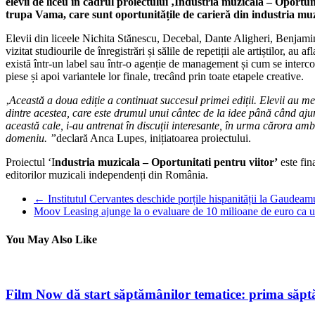
elevii de liceu în cadrul proiectului ‚Industria muzicala – Oportuni
trupa Vama, care sunt oportunitățile de carieră din industria muz
Elevii din liceele Nichita Stănescu, Decebal, Dante Aligheri, Benjamin
vizitat studiourile de înregistrări și sălile de repetiții ale artiștilor, au
există într-un label sau într-o agenție de management și cum se intercon
piese și apoi variantele lor finale, trecând prin toate etapele creative.
‚
Această a doua ediție a continuat succesul primei ediții. Elevii au me
dintre acestea, care este drumul unui cântec de la idee până când ajung
această cale, i-au antrenat în discuții interesante, în urma cărora ambe
domeniu. ”
declară Anca Lupes, inițiatoarea proiectului.
Proiectul ‘I
ndustria muzicala – Oportunitati pentru viitor’
este fin
editorilor muzicali independenți din România.
←
Institutul Cervantes deschide porțile hispanității la Gaudea
Moov Leasing ajunge la o evaluare de 10 milioane de euro ca ur
You May Also Like
Film Now dă start săptămânilor tematice: prima săpt