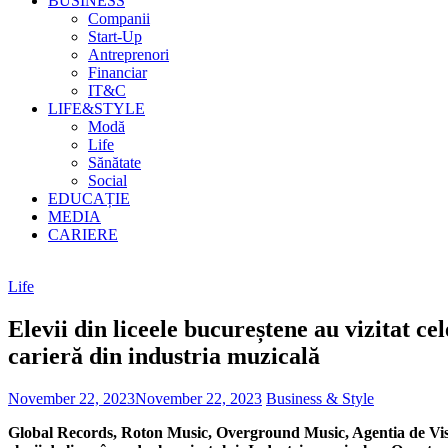
BUSINESS
Companii
Start-Up
Antreprenori
Financiar
IT&C
LIFE&STYLE
Modă
Life
Sănătate
Social
EDUCAȚIE
MEDIA
CARIERE
Life
Elevii din liceele bucureștene au vizitat c
carieră din industria muzicală
November 22, 2023
November 22, 2023
Business & Style
Global Records, Roton Music, Overground Music, Agentia de Vise 