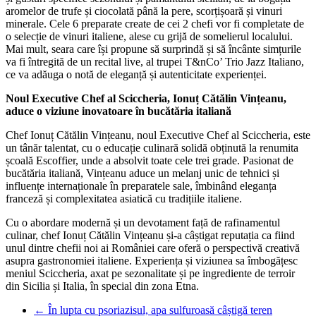
aromelor de trufe și ciocolată până la pere, scorțișoară și vinuri
minerale. Cele 6 preparate create de cei 2 chefi vor fi completate de
o selecție de vinuri italiene, alese cu grijă de somelierul localului.
Mai mult, seara care își propune să surprindă și să încânte simțurile
va fi întregită de un recital live, al trupei T&nCo’ Trio Jazz Italiano,
ce va adăuga o notă de eleganță și autenticitate experienței.
Noul Executive Chef al Sciccheria, Ionuț Cătălin Vințeanu,
aduce o viziune inovatoare în bucătăria italiană
Chef Ionuț Cătălin Vințeanu, noul Executive Chef al Sciccheria, este
un tânăr talentat, cu o educație culinară solidă obținută la renumita
școală Escoffier, unde a absolvit toate cele trei grade. Pasionat de
bucătăria italiană, Vințeanu aduce un melanj unic de tehnici și
influențe internaționale în preparatele sale, îmbinând eleganța
franceză și complexitatea asiatică cu tradițiile italiene.
Cu o abordare modernă și un devotament față de rafinamentul
culinar, chef Ionuț Cătălin Vințeanu și-a câștigat reputația ca fiind
unul dintre chefii noi ai României care oferă o perspectivă creativă
asupra gastronomiei italiene. Experiența și viziunea sa îmbogățesc
meniul Sciccheria, axat pe sezonalitate și pe ingrediente de terroir
din Sicilia și Italia, în special din zona Etna.
←
În lupta cu psoriazisul, apa sulfuroasă câștigă teren