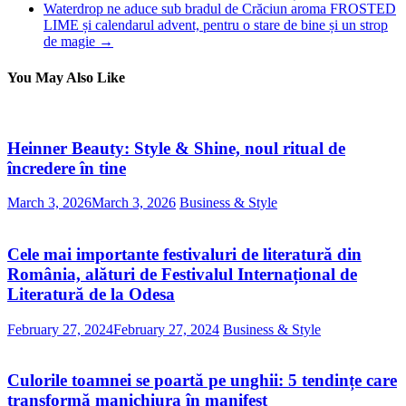
Waterdrop ne aduce sub bradul de Crăciun aroma FROSTED
LIME și calendarul advent, pentru o stare de bine și un strop
de magie
→
You May Also Like
Heinner Beauty: Style & Shine, noul ritual de
încredere în tine
March 3, 2026
March 3, 2026
Business & Style
Cele mai importante festivaluri de literatură din
România, alături de Festivalul Internațional de
Literatură de la Odesa
February 27, 2024
February 27, 2024
Business & Style
Culorile toamnei se poartă pe unghii: 5 tendințe care
transformă manichiura în manifest