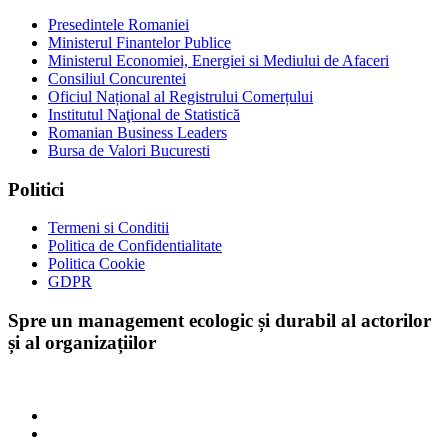
Presedintele Romaniei
Ministerul Finantelor Publice
Ministerul Economiei, Energiei si Mediului de Afaceri
Consiliul Concurentei
Oficiul Național al Registrului Comerțului
Institutul Naţional de Statistică
Romanian Business Leaders
Bursa de Valori Bucuresti
Politici
Termeni si Conditii
Politica de Confidentialitate
Politica Cookie
GDPR
Spre un management ecologic și durabil al actorilor
și al organizațiilor