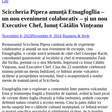
Life
Sciccheria Pipera anunță Etnagfogllia –
un nou eveniment colaborativ – și un nou
Executive Chef, Ionuț Cătălin Vințeanu
November 8, 2024
November 8, 2024
Business & Style
Restaurantul Sciccheria Pipera continuă seria de experiențe
colaborative și anunță un nou eveniment de excepție, cina
Etnagfogllia, o creație unică semnată de către chef Giuseppe Raciti,
consultantul gastronomic al localului și chef al restaurantului Zash
din Sicilia, premiat cu o stea Michelin, împreună cu Ionuț Cătălin
Vințeanu, noul Executive Chef. Cina din 22 noiembrie celebrează
toamna printr-un meniu îndrăzneț, ce îmbină arome vulcanice
siciliene și prospețimea sezonului, fiind o avanpremieră a noului
meniu de toamnă-iarnă al Sciccheria.
Etnagfogllia este o explorare a contrastului între puterea vulcanului
Etna și frumusețea fragilă a frunzelor de toamnă, având la bază jocul
de cuvinte dintre foglia (frunză) și follia (nebunie), ambele concepte
definind natura creativă a acestui meniu. Cina la patru mâini va
invita oaspeții într-o călătorie culinară neașteptată, ce îmbină texturi
și gusturi specifice sezonului și pământului sicilian, de la bogăția