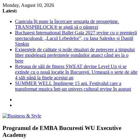
Skip
Monday, August 10, 2026
to
Latest:
content
Canicula îți pune la încercare senzația de prospețime.
TRANSPIBLOCK® te ajută să o păstrezi
Bucharest International Ballet Gala 2027 revine cu o premieră
spectaculoasă: „Lacul Lebedelor”, cu Iana Salenko și Daniil
Simkin
Exigențele de calitate și noile ritualuri de petrecere a timpului
liber modelează preferințele românilor atunci când ies la o
bere
Rețeaua de săli de fitness SWEAT devine Level Up și se
extinde cu o nouă locație în București. Urmează o serie de alte
4 săli până la finele acestui an
SUMMER WELL împlinește 15 ani. Festivalul care a
transformat muzica într-un univers cultural revine în august
Business
Programul de EMBA Bucuresti WU Executive
&
Academy