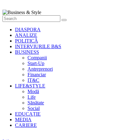
Style
Știri
cu
stil
DIASPORA
ANALIZE
POLITICĂ
INTERVIURILE B&S
BUSINESS
Companii
Start-Up
Antreprenori
Financiar
IT&C
LIFE&STYLE
Modă
Life
Sănătate
Social
EDUCAȚIE
MEDIA
CARIERE